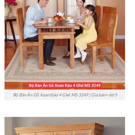
Bộ Bàn Ăn Gỗ Xoan Đào 4 Ghế MS 3249 | Giá bán= 6tr5