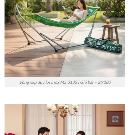
Võng xếp duy lợi inox MS 3133 | Giá bán= 2tr180