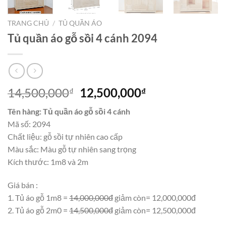
TRANG CHỦ
/
TỦ QUẦN ÁO
Tủ quần áo gỗ sồi 4 cánh 2094
Giá
Giá
14,500,000
12,500,000
₫
₫
gốc
hiện
Tên hàng: Tủ quần áo gỗ sồi 4 cánh
là:
tại
Mã số: 2094
14,500,000₫.
là:
Chất liệu: gỗ sồi tự nhiên cao cấp
12,500,000₫.
Màu sắc: Màu gỗ tự nhiên sang trọng
Kích thước: 1m8 và 2m
Giá bán :
1. Tủ áo gỗ 1m8 =
14,000,000đ
giảm còn= 12,000,000đ
2. Tủ áo gỗ 2m0 =
14,500,000đ
giảm còn= 12,500,000đ