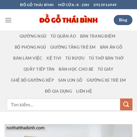
Bỏ
ĐỒ GỖ THÁI BÌNH
MỞ CỬA: 8 - 20H
0913916949
qua
nội
Blog
dung
GIƯỜNG NGỦ
TỦ QUẦN ÁO
BÀN TRANG ĐIỂM
BỘ PHÒNG NGỦ
GIƯỜNG TẦNG TRẺ EM
BÀN ĂN GỖ
BÀN LÀM VIỆC
KỆ TIVI
TỦ RƯỢU
TỦ THỜ BÀN THỜ
QUẦY TIẾP TÂN
BÀN HỌC CHO BÉ
TỦ GIÀY
GHẾ BỐ GIƯỜNG XẾP
SAN LON GỖ
GIƯỜNG XE TRẺ EM
ĐỒ GIA DỤNG
LIÊN HỆ
Tìm
kiếm: