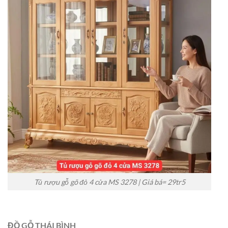
Tủ rượu gỗ gõ đỏ 4 cửa MS 3278 | Giá bá= 29tr5
ĐỒ GỖ THÁI BÌNH