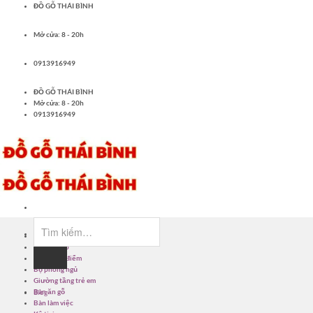
Bỏ
ĐỒ GỖ THÁI BÌNH
qua
nội
Mở cửa: 8 - 20h
dung
0913916949
ĐỒ GỖ THÁI BÌNH
Mở cửa: 8 - 20h
0913916949
Tìm
kiếm:
Giường ngủ
Tủ quần áo
Bàn trang điểm
Bộ phòng ngủ
Giường tầng trẻ em
Bàn ăn gỗ
Blog
Bàn làm việc