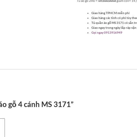
Tủ áo gỗ 2m0 =
19,500,000đ
giảm còn= 14,
Giao hàng TPHCM miễn phí
Giao hàng các tỉnh có phí tùy the
Tủ quần áo gỗ MS 3171 có sẵn t
Giao ngay trong ngày lắp ráp vận
Gọi ngay 0913916949
 áo gỗ 4 cánh MS 3171”