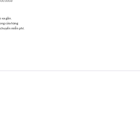
500.000đ
o xa gần.
rong cửa hàng
 chuyển miễn phí.