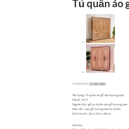
Tủ quần áo 
Giá
Giá
19,500,000
₫
14,500,000
₫
gốc
hiện
là:
tại
Tên hàng: Tủ quần áo gỗ vân hương xám
19,500,000₫.
là:
Mã số: 3171
14,500,000₫.
Nguên liệu: gỗ tự nhiên vân gỗ hương xám
Màu sắc: màu gỗ hương xám tự nhiên
Kích thước: 2m x 2m1 x 60cm
Giá bán :