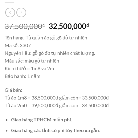
Giá
Giá
37,500,000
32,500,000
₫
₫
gốc
hiện
Tên hàng: Tủ quần áo gỗ gõ đỏ tự nhiên
là:
tại
Mã số: 3307
37,500,000₫.
là:
Nguyên liệu: gỗ gõ đỏ tự nhiên chất lượng.
32,500,000₫.
Màu sắc: màu gỗ tự nhiên
Kích thước: 1m8 và 2m
Bảo hành: 1 năm
Giá bán:
Tủ áo 1m8 =
38,500,000đ
giảm còn= 33,500.000đ
Tủ áo 2m0 =
39,500,000đ
giảm còn= 34,500.000đ
Giao hàng TPHCM miễn phí.
Giao hàng các tỉnh có phí tùy theo xa gần.