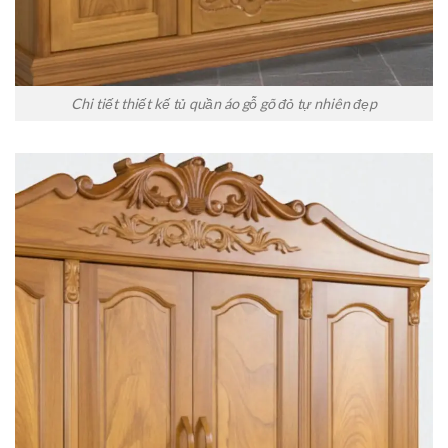
Chi tiết thiết kế tủ quần áo gỗ gõ đỏ tự nhiên đẹp