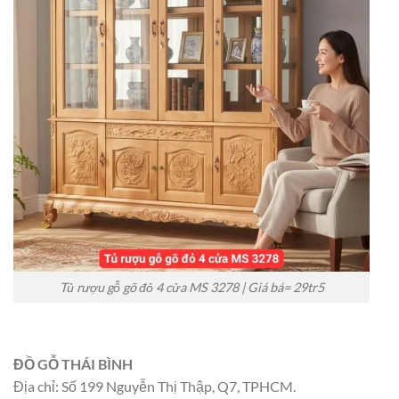
Tủ rượu gỗ gõ đỏ 4 cửa MS 3278 | Giá bá= 29tr5
ĐỒ GỖ THÁI BÌNH
Địa chỉ: Số 199 Nguyễn Thị Thập, Q7, TPHCM.