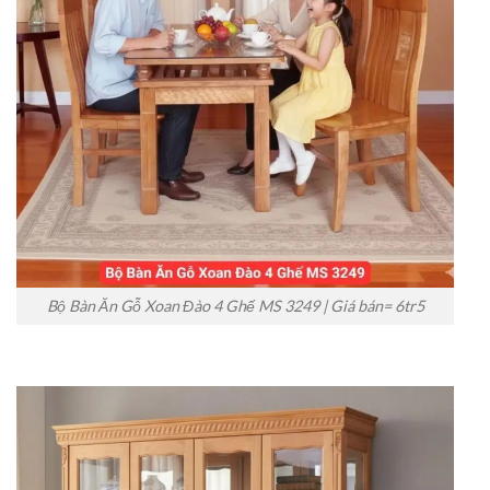
Bộ Bàn Ăn Gỗ Xoan Đào 4 Ghế MS 3249 | Giá bán= 6tr5