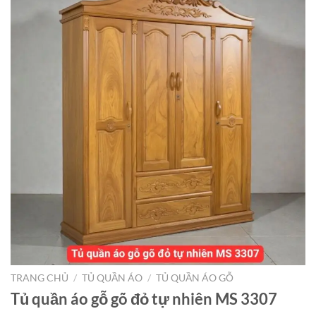
TRANG CHỦ
/
TỦ QUẦN ÁO
/
TỦ QUẦN ÁO GỖ
Tủ quần áo gỗ gõ đỏ tự nhiên MS 3307