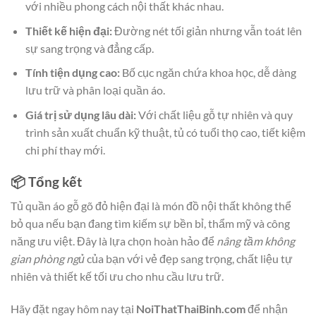
với nhiều phong cách nội thất khác nhau.
Thiết kế hiện đại:
Đường nét tối giản nhưng vẫn toát lên
sự sang trọng và đẳng cấp.
Tính tiện dụng cao:
Bố cục ngăn chứa khoa học, dễ dàng
lưu trữ và phân loại quần áo.
Giá trị sử dụng lâu dài:
Với chất liệu gỗ tự nhiên và quy
trình sản xuất chuẩn kỹ thuật, tủ có tuổi thọ cao, tiết kiệm
chi phí thay mới.
📦 Tổng kết
Tủ quần áo gỗ gõ đỏ hiện đại là món đồ nội thất không thể
bỏ qua nếu bạn đang tìm kiếm sự bền bỉ, thẩm mỹ và công
năng ưu việt. Đây là lựa chọn hoàn hảo để
nâng tầm không
gian phòng ngủ
của bạn với vẻ đẹp sang trọng, chất liệu tự
nhiên và thiết kế tối ưu cho nhu cầu lưu trữ.
Hãy đặt ngay hôm nay tại
NoiThatThaiBinh.com
để nhận