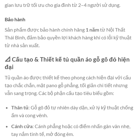
gian lưu trữ tối ưu cho gia đình từ 2–4 người sử dụng.
Bảo hành
Sản phẩm được bảo hành chính hãng
1 năm
từ Nội Thất
Thái Bình, đảm bảo quyền lợi khách hàng khi có lỗi kỹ thuật
từ nhà sản xuất.
📐 Cấu tạo & Thiết kế tủ quần áo gỗ gõ đỏ hiện
đại
Tủ quần áo được thiết kế theo phong cách hiện đại với cấu
tạo chắc chắn, mặt pano gỗ phẳng, tối giản chi tiết nhưng
vẫn sang trọng. Các bộ phận cấu tạo tiêu biểu gồm:
Thân tủ
: Gỗ gõ đỏ tự nhiên dày dặn, xử lý kỹ thuật chống
ẩm và cong vênh.
Cánh cửa
: Cánh phẳng hoặc có điểm nhấn gân vân nhẹ,
tay nắm tinh tế, mở đóng êm.