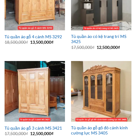
Tủ quần áo có kệ trang trí MS
Tủ quần áo gỗ 4 cánh MS 3292
3425
Giá
Giá
18,500,000
₫
13,500,000
₫
gốc
hiện
Giá
Giá
17,500,000
₫
12,500,000
₫
là:
tại
gốc
hiện
18,500,000₫.
là:
là:
tại
13,500,000₫.
17,500,000₫.
là:
12,500,0
Tủ quần áo gỗ gõ đỏ cánh kính
Tủ quần áo gỗ 3 cánh MS 3421
cường lực MS 3405
Giá
Giá
17,500,000
₫
12,500,000
₫