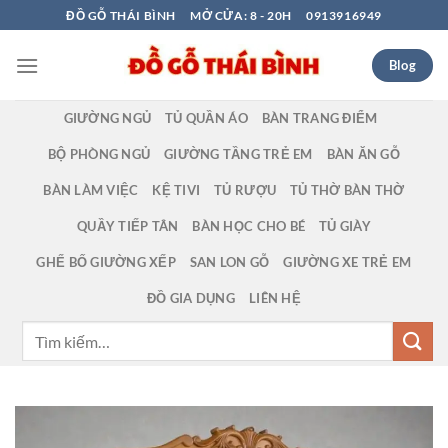
Bỏ
ĐỒ GỖ THÁI BÌNH
MỞ CỬA: 8 - 20H
0913916949
qua
nội
Blog
dung
GIƯỜNG NGỦ
TỦ QUẦN ÁO
BÀN TRANG ĐIỂM
BỘ PHÒNG NGỦ
GIƯỜNG TẦNG TRẺ EM
BÀN ĂN GỖ
BÀN LÀM VIỆC
KỆ TIVI
TỦ RƯỢU
TỦ THỜ BÀN THỜ
QUẦY TIẾP TÂN
BÀN HỌC CHO BÉ
TỦ GIÀY
GHẾ BỐ GIƯỜNG XẾP
SAN LON GỖ
GIƯỜNG XE TRẺ EM
ĐỒ GIA DỤNG
LIÊN HỆ
Tìm
kiếm: