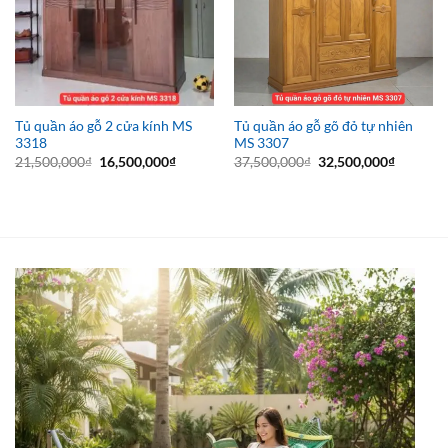
Tủ quần áo gỗ 2 cửa kính MS
Tủ quần áo gỗ gõ đỏ tự nhiên
3318
MS 3307
Giá
Giá
Giá
Giá
21,500,000
₫
16,500,000
₫
37,500,000
₫
32,500,000
₫
gốc
hiện
gốc
hiện
là:
tại
là:
tại
21,500,000₫.
là:
37,500,000₫.
là:
16,500,000₫.
32,500,0