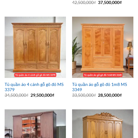
gốc
hiện
Giá
Giá
42,500,000
₫
37,500,000
₫
là:
tại
gốc
hiện
17,500,000₫.
là:
là:
tại
12,500,000₫.
42,500,000₫.
là:
37,500,0
Tủ quần áo 4 cánh gỗ gõ đỏ MS
Tủ quần áo gỗ gõ đỏ 1m8 MS
3379
3349
Giá
Giá
Giá
Giá
34,500,000
₫
29,500,000
₫
33,500,000
₫
28,500,000
₫
gốc
hiện
gốc
hiện
là:
tại
là:
tại
34,500,000₫.
là:
33,500,000₫.
là:
29,500,000₫.
28,500,0