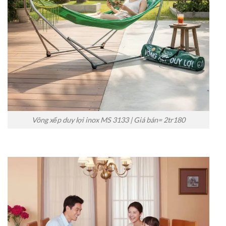
Võng xếp duy lợi inox MS 3133 | Giá bán= 2tr180