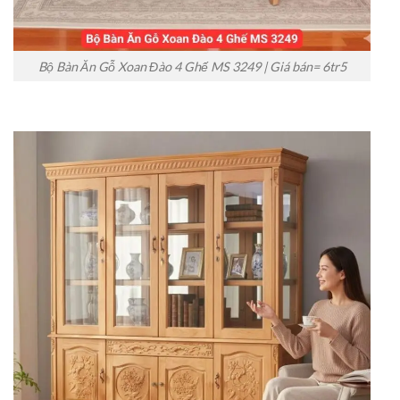
Bộ Bàn Ăn Gỗ Xoan Đào 4 Ghế MS 3249 | Giá bán= 6tr5