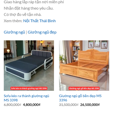
Giao hàng lắp ráp tận nơi miễn phí
Nhận đặt hàng theo yêu cầu.
Có thợ đo vẽ tận nhà.
Xem thêm:
Nội Thất Thái Bình
Giường ngủ
|
Giường ngủ đẹp
Sofa kéo ra thành giường ngủ
Giường ngủ gỗ bền đẹp MS
MS 3398
3396
Giá
Giá
Giá
Giá
6,800,000
₫
4,800,000
₫
31,500,000
₫
26,500,000
₫
gốc
hiện
gốc
hiện
là:
tại
là:
tại