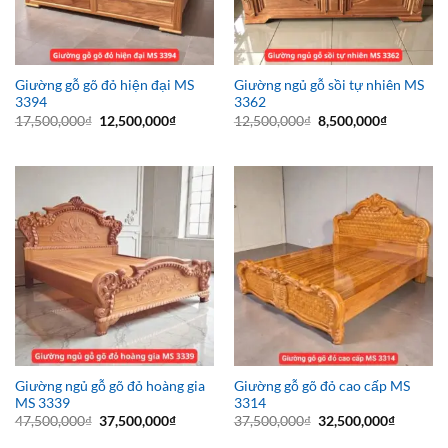
Giường gỗ gõ đỏ hiện đại MS
Giường ngủ gỗ sồi tự nhiên MS
3394
3362
Giá
Giá
Giá
Giá
17,500,000
₫
12,500,000
₫
12,500,000
₫
8,500,000
₫
gốc
hiện
gốc
hiện
là:
tại
là:
tại
17,500,000₫.
là:
12,500,000₫.
là:
12,500,000₫.
8,500,000
Giường ngủ gỗ gõ đỏ hoàng gia
Giường gỗ gõ đỏ cao cấp MS
MS 3339
3314
Giá
Giá
Giá
Giá
47,500,000
₫
37,500,000
₫
37,500,000
₫
32,500,000
₫
gốc
hiện
gốc
hiện
là:
tại
là:
tại