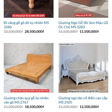
Đi văng gỗ gõ đỏ tự nhiên MS
Giường Ngủ Gỗ Sồi Sơn Màu Gỗ
3286
Óc Chó MS 3283
Giá
Giá
Giá
Giá
33,500,000
₫
28,500,000
₫
15,500,000
₫
11,500,000
₫
gốc
hiện
gốc
hiện
là:
tại
là:
tại
33,500,000₫.
là:
15,500,000₫.
là:
28,500,000₫.
11,500,0
Giường chân quỳ gỗ tự nhiên
Giường ngủ tân cổ điển cao cấp
vân gõ MS 2767
MS 2505
Giá
Giá
Giá
Giá
21,500,000
₫
18,500,000
₫
15,500,000
₫
12,500,000
₫
gốc
hiện
gốc
hiện