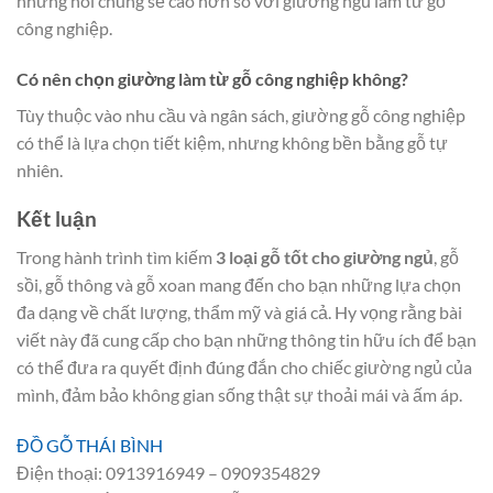
nhưng nói chung sẽ cao hơn so với giường ngủ làm từ gỗ
công nghiệp.
Có nên chọn giường làm từ gỗ công nghiệp không?
Tùy thuộc vào nhu cầu và ngân sách, giường gỗ công nghiệp
có thể là lựa chọn tiết kiệm, nhưng không bền bằng gỗ tự
nhiên.
Kết luận
Trong hành trình tìm kiếm
3 loại gỗ tốt cho giường ngủ
, gỗ
sồi, gỗ thông và gỗ xoan mang đến cho bạn những lựa chọn
đa dạng về chất lượng, thẩm mỹ và giá cả. Hy vọng rằng bài
viết này đã cung cấp cho bạn những thông tin hữu ích để bạn
có thể đưa ra quyết định đúng đắn cho chiếc giường ngủ của
mình, đảm bảo không gian sống thật sự thoải mái và ấm áp.
ĐỒ GỖ THÁI BÌNH
Điện thoại: 0913916949 – 0909354829