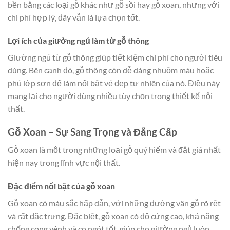
bền bằng các loại gỗ khác như gỗ sồi hay gỗ xoan, nhưng với
chi phí hợp lý, đây vẫn là lựa chọn tốt.
Lợi ích của giường ngủ làm từ gỗ thông
Giường ngủ từ gỗ thông giúp tiết kiệm chi phí cho người tiêu
dùng. Bên cạnh đó, gỗ thông còn dễ dàng nhuộm màu hoặc
phủ lớp sơn để làm nổi bật vẻ đẹp tự nhiên của nó. Điều này
mang lại cho người dùng nhiều tùy chọn trong thiết kế nội
thất.
Gỗ Xoan – Sự Sang Trọng và Đẳng Cấp
Gỗ xoan là một trong những loại gỗ quý hiếm và đắt giá nhất
hiện nay trong lĩnh vực nội thất.
Đặc điểm nổi bật của gỗ xoan
Gỗ xoan có màu sắc hấp dẫn, với những đường vân gỗ rõ rệt
và rất đặc trưng. Đặc biệt, gỗ xoan có độ cứng cao, khả năng
chống cong vênh và co ngót tốt, giúp cho giường ngủ luôn