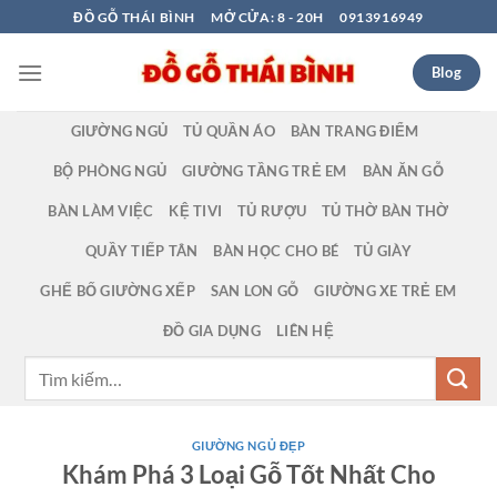
Bỏ
ĐỒ GỖ THÁI BÌNH
MỞ CỬA: 8 - 20H
0913916949
qua
nội
Blog
dung
GIƯỜNG NGỦ
TỦ QUẦN ÁO
BÀN TRANG ĐIỂM
BỘ PHÒNG NGỦ
GIƯỜNG TẦNG TRẺ EM
BÀN ĂN GỖ
BÀN LÀM VIỆC
KỆ TIVI
TỦ RƯỢU
TỦ THỜ BÀN THỜ
QUẦY TIẾP TÂN
BÀN HỌC CHO BÉ
TỦ GIÀY
GHẾ BỐ GIƯỜNG XẾP
SAN LON GỖ
GIƯỜNG XE TRẺ EM
ĐỒ GIA DỤNG
LIÊN HỆ
Tìm
kiếm:
GIƯỜNG NGỦ ĐẸP
Khám Phá 3 Loại Gỗ Tốt Nhất Cho