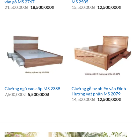
vân gõ MS 2767
MS 2505
Giá
Giá
Giá
Giá
21,500,000
₫
18,500,000
₫
15,500,000
₫
12,500,000
₫
gốc
hiện
gốc
hiện
là:
tại
là:
tại
21,500,000₫.
là:
15,500,000₫.
là:
18,500,000₫.
12,500,0
Giường gỗ tự nhiên vân Đinh
Giường ngủ cao cấp MS 2388
Hương vạt phản MS 2079
Giá
Giá
7,500,000
₫
5,500,000
₫
gốc
hiện
Giá
Giá
14,500,000
₫
12,500,000
₫
là:
tại
gốc
hiện
7,500,000₫.
là:
là:
tại
5,500,000₫.
14,500,000₫.
là:
12,500,0