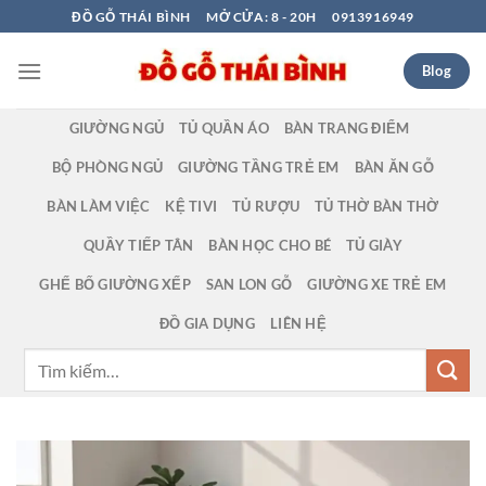
Bỏ
ĐỒ GỖ THÁI BÌNH
MỞ CỬA: 8 - 20H
0913916949
qua
nội
Blog
dung
GIƯỜNG NGỦ
TỦ QUẦN ÁO
BÀN TRANG ĐIỂM
BỘ PHÒNG NGỦ
GIƯỜNG TẦNG TRẺ EM
BÀN ĂN GỖ
BÀN LÀM VIỆC
KỆ TIVI
TỦ RƯỢU
TỦ THỜ BÀN THỜ
QUẦY TIẾP TÂN
BÀN HỌC CHO BÉ
TỦ GIÀY
GHẾ BỐ GIƯỜNG XẾP
SAN LON GỖ
GIƯỜNG XE TRẺ EM
ĐỒ GIA DỤNG
LIÊN HỆ
Tìm
kiếm: