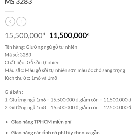
MS 3283
Giá
Giá
15,500,000
11,500,000
₫
₫
gốc
hiện
Tên hàng: Giường ngủ gỗ tự nhiên
là:
tại
Mã số: 3283
15,500,000₫.
là:
Chất liệu: Gỗ sồi tự nhiên
11,500,000₫.
Màu sắc: Màu gỗ sồi tự nhiên sơn màu óc chó sang trọng
Kích thước: 1m6 và 1m8
Giá bán :
1. Giường ngủ 1m6 =
15.500.000 đ
giảm còn = 11.500.000 đ
2. Giường ngủ 1m8 =
16.500.000 đ
giảm còn = 12.500.000 đ
Giao hàng TPHCM miễn phí
Giao hàng các tỉnh có phí tùy theo xa gần.