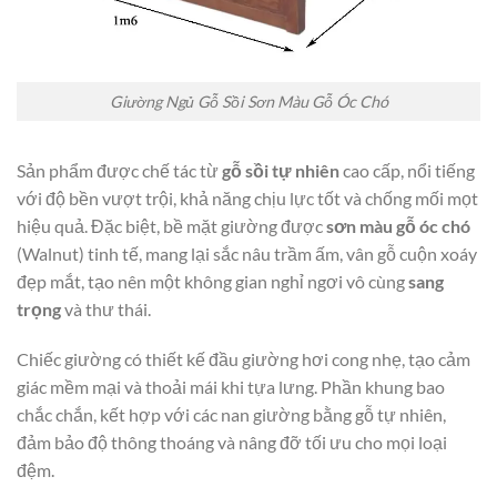
Giường Ngủ Gỗ Sồi Sơn Màu Gỗ Óc Chó
Sản phẩm được chế tác từ
gỗ sồi tự nhiên
cao cấp, nổi tiếng
với độ bền vượt trội, khả năng chịu lực tốt và chống mối mọt
hiệu quả. Đặc biệt, bề mặt giường được
sơn màu gỗ óc chó
(Walnut) tinh tế, mang lại sắc nâu trầm ấm, vân gỗ cuộn xoáy
đẹp mắt, tạo nên một không gian nghỉ ngơi vô cùng
sang
trọng
và thư thái.
Chiếc giường có thiết kế đầu giường hơi cong nhẹ, tạo cảm
giác mềm mại và thoải mái khi tựa lưng. Phần khung bao
chắc chắn, kết hợp với các nan giường bằng gỗ tự nhiên,
đảm bảo độ thông thoáng và nâng đỡ tối ưu cho mọi loại
đệm.