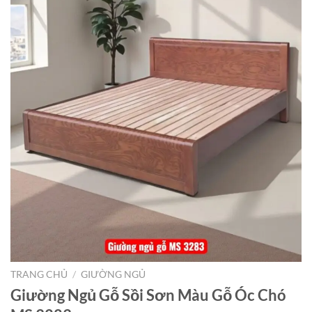
TRANG CHỦ
/
GIƯỜNG NGỦ
Giường Ngủ Gỗ Sồi Sơn Màu Gỗ Óc Chó