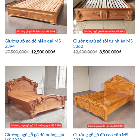
Giường gỗ gõ đỏ hiện đại MS
Giường ngủ gỗ sồi tự nhiên MS
3394
3362
Giá
Giá
Giá
Giá
17,500,000
₫
12,500,000
₫
12,500,000
₫
8,500,000
₫
gốc
hiện
gốc
hiện
là:
tại
là:
tại
17,500,000₫.
là:
12,500,000₫.
là:
12,500,000₫.
8,500,000
Giường ngủ gỗ gõ đỏ hoàng gia
Giường gỗ gõ đỏ cao cấp MS