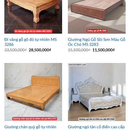
Đi văng gỗ gõ đỏ tự nhiên MS
Giường Ngủ Gỗ Sồi Sơn Màu Gỗ
3286
Óc Chó MS 3283
Giá
Giá
Giá
Giá
33,500,000
₫
28,500,000
₫
15,500,000
₫
11,500,000
₫
gốc
hiện
gốc
hiện
là:
tại
là:
tại
33,500,000₫.
là:
15,500,000₫.
là:
28,500,000₫.
11,500,0
Giường chân quỳ gỗ tự nhiên
Giường ngủ tân cổ điển cao cấp