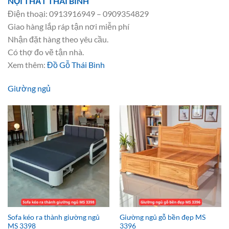
NỘI THẤT THÁI BÌNH
Điện thoại: 0913916949 – 0909354829
Giao hàng lắp ráp tận nơi miễn phí
Nhận đặt hàng theo yêu cầu.
Có thợ đo vẽ tận nhà.
Xem thêm:
Đồ Gỗ Thái Bình
Giường ngủ
Sofa kéo ra thành giường ngủ
Giường ngủ gỗ bền đẹp MS
MS 3398
3396