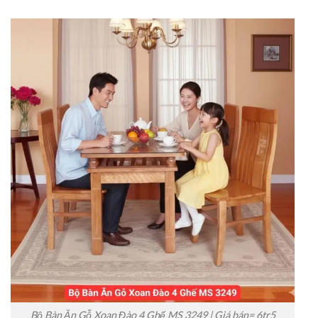
Bộ Bàn Ăn Gỗ Xoan Đào 4 Ghế MS 3249 | Giá bán= 6tr5