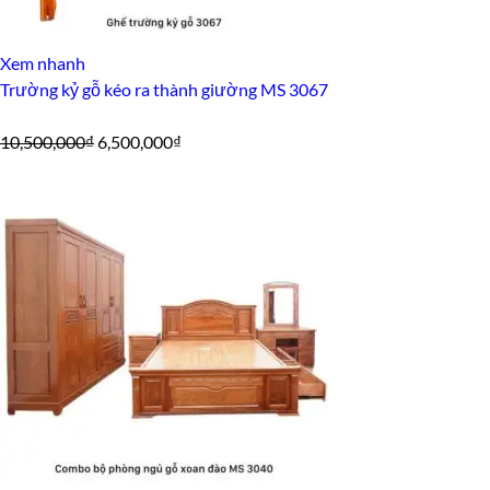
Xem nhanh
Trường kỷ gỗ kéo ra thành giường MS 3067
Giá
Giá
10,500,000
₫
6,500,000
₫
gốc
hiện
là:
tại
10,500,000₫.
là:
6,500,000₫.