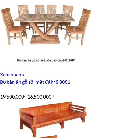
2,800,000₫.
Xem nhanh
Bộ bàn ăn gỗ sồi mặt đá MS 3081
Giá
Giá
19,500,000
₫
16,500,000
₫
gốc
hiện
là:
tại
19,500,000₫.
là:
16,500,000₫.