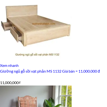
7,500,000₫.
là:
6,500,000₫.
Xem nhanh
Giường ngủ gỗ sồi vạt phản MS 1132 Giá bán = 11.000.000 đ
11,000,000
₫