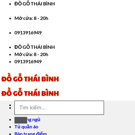
Bỏ
ĐỒ GỖ THÁI BÌNH
qua
nội
Mở cửa: 8 - 20h
dung
0913916949
ĐỒ GỖ THÁI BÌNH
Mở cửa: 8 - 20h
0913916949
Tìm
kiếm:
Giường ngủ
Tủ quần áo
Bàn trang điểm