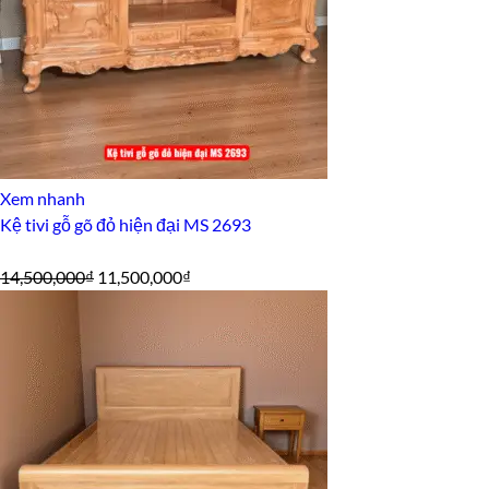
Xem nhanh
Kệ tivi gỗ gõ đỏ hiện đại MS 2693
Giá
Giá
14,500,000
₫
11,500,000
₫
gốc
hiện
là:
tại
14,500,000₫.
là:
11,500,000₫.