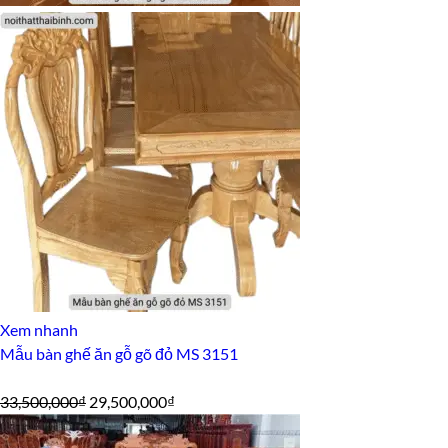
Xem nhanh
Mẫu bàn ghế ăn gỗ gõ đỏ MS 3151
Giá
Giá
33,500,000
₫
29,500,000
₫
gốc
hiện