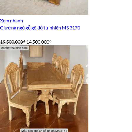
Xem nhanh
Giường ngủ gỗ gõ đỏ tự nhiên MS 3170
Giá
Giá
19,500,000
₫
14,500,000
₫
gốc
hiện
là:
tại
19,500,000₫.
là:
14,500,000₫.