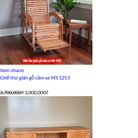
Xem nhanh
Ghế thư giãn gỗ căm xe MS 1253
Giá
Giá
3,700,000
₫
3,000,000
₫
gốc
hiện
là:
tại
3,700,000₫.
là:
3,000,000₫.