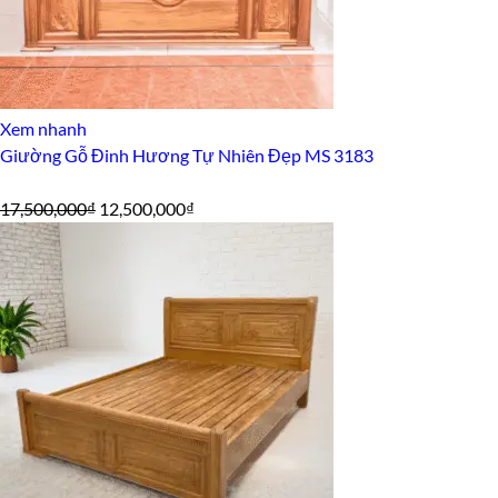
Xem nhanh
Giường Gỗ Đinh Hương Tự Nhiên Đẹp MS 3183
Giá
Giá
17,500,000
₫
12,500,000
₫
gốc
hiện
là:
tại
17,500,000₫.
là:
12,500,000₫.