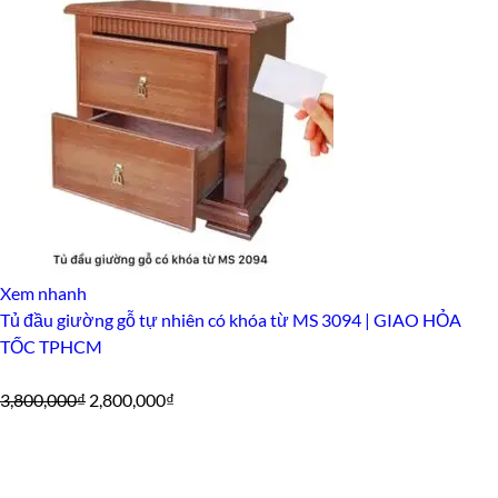
12,500,000₫.
là:
9,500,000₫.
Xem nhanh
Tủ đầu giường gỗ tự nhiên có khóa từ MS 3094 | GIAO HỎA
TỐC TPHCM
Giá
Giá
3,800,000
₫
2,800,000
₫
gốc
hiện
là:
tại
3,800,000₫.
là: