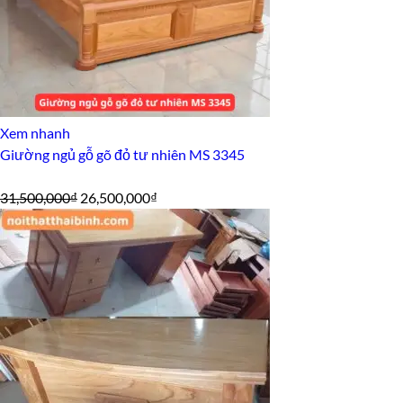
Xem nhanh
Giường ngủ gỗ gõ đỏ tư nhiên MS 3345
Giá
Giá
31,500,000
₫
26,500,000
₫
gốc
hiện
là:
tại
31,500,000₫.
là:
26,500,000₫.