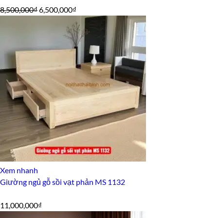
Giá
Giá
8,500,000
₫
6,500,000
₫
gốc
hiện
là:
tại
8,500,000₫.
là:
6,500,000₫.
Xem nhanh
Giường ngủ gỗ sồi vạt phản MS 1132
11,000,000
₫