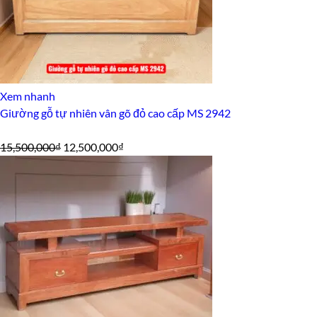
Xem nhanh
Giường gỗ tự nhiên vân gõ đỏ cao cấp MS 2942
Giá
Giá
15,500,000
₫
12,500,000
₫
gốc
hiện
là:
tại
15,500,000₫.
là:
12,500,000₫.