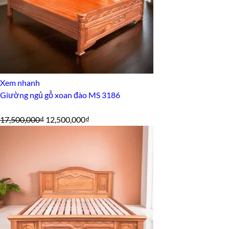
Xem nhanh
Giường ngủ gỗ xoan đào MS 3186
Giá
Giá
17,500,000
₫
12,500,000
₫
gốc
hiện
là:
tại
17,500,000₫.
là:
12,500,000₫.