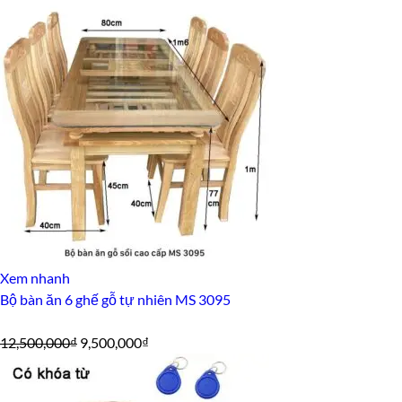
Xem nhanh
Bộ bàn ăn 6 ghế gỗ tự nhiên MS 3095
Giá
Giá
12,500,000
₫
9,500,000
₫
gốc
hiện
là:
tại