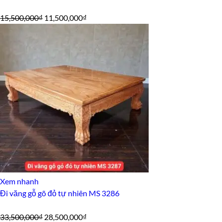
Giá
Giá
15,500,000
₫
11,500,000
₫
gốc
hiện
là:
tại
15,500,000₫.
là:
11,500,000₫.
Xem nhanh
Đi văng gỗ gõ đỏ tự nhiên MS 3286
Giá
Giá
33,500,000
₫
28,500,000
₫