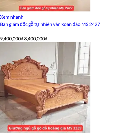
Xem nhanh
Bàn giám đốc gỗ tự nhiên vân xoan đào MS 2427
Giá
Giá
9,400,000
₫
8,400,000
₫
gốc
hiện
là:
tại
9,400,000₫.
là:
8,400,000₫.