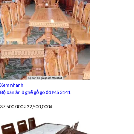
là:
tại
33,500,000₫.
là:
29,500,000₫.
Xem nhanh
Bộ bàn ăn 8 ghế gỗ gõ đỏ MS 3141
Giá
Giá
37,500,000
₫
32,500,000
₫
gốc
hiện
là:
tại
37,500,000₫.
là: