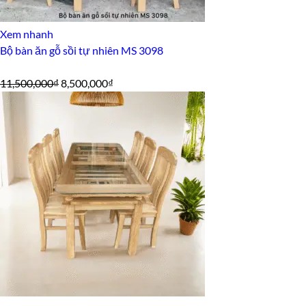
Xem nhanh
Bộ bàn ăn gỗ sồi tự nhiên MS 3098
Giá
Giá
11,500,000
₫
8,500,000
₫
gốc
hiện
là:
tại
11,500,000₫.
là:
8,500,000₫.