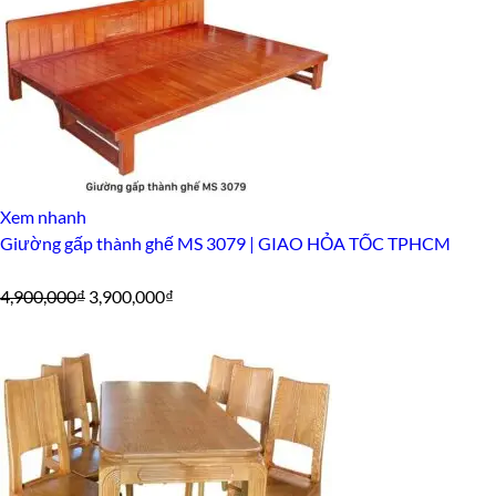
Xem nhanh
Giường gấp thành ghế MS 3079 | GIAO HỎA TỐC TPHCM
Giá
Giá
4,900,000
₫
3,900,000
₫
gốc
hiện
là:
tại
4,900,000₫.
là:
3,900,000₫.