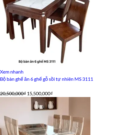
32,500,000₫.
Xem nhanh
Bộ bàn ghế ăn 6 ghế gỗ sồi tự nhiên MS 3111
Giá
Giá
20,500,000
₫
15,500,000
₫
gốc
hiện
là:
tại
20,500,000₫.
là:
15,500,000₫.