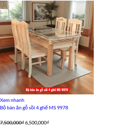
gốc
hiện
là:
tại
33,500,000₫.
là:
28,500,000₫.
Xem nhanh
Bộ bàn ăn gỗ sồi 4 ghế MS 9978
Giá
Giá
7,500,000
₫
6,500,000
₫
gốc
hiện
là:
tại