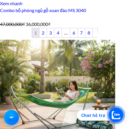
Xem nhanh
Combo bộ phòng ngủ gỗ xoan đào MS 3040
Giá
Giá
47,000,000
₫
36,000,000
₫
gốc
hiện
1
2
3
4
…
6
7
8
là:
tại
47,000,000₫.
là:
36,000,000₫.
Chat hỗ trợ