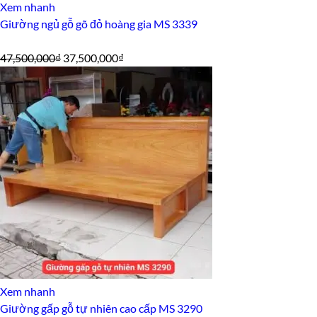
Xem nhanh
Giường ngủ gỗ gõ đỏ hoàng gia MS 3339
Giá
Giá
47,500,000
₫
37,500,000
₫
gốc
hiện
là:
tại
47,500,000₫.
là:
37,500,000₫.
Xem nhanh
Giường gấp gỗ tự nhiên cao cấp MS 3290