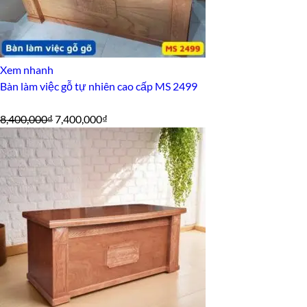
Xem nhanh
Bàn làm việc gỗ tự nhiên cao cấp MS 2499
Giá
Giá
8,400,000
₫
7,400,000
₫
gốc
hiện
là:
tại
8,400,000₫.
là:
7,400,000₫.