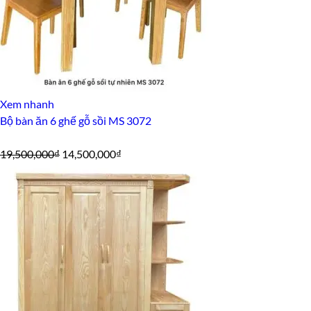
Xem nhanh
Bộ bàn ăn 6 ghế gỗ sồi MS 3072
Giá
Giá
19,500,000
₫
14,500,000
₫
gốc
hiện
là:
tại
19,500,000₫.
là:
14,500,000₫.