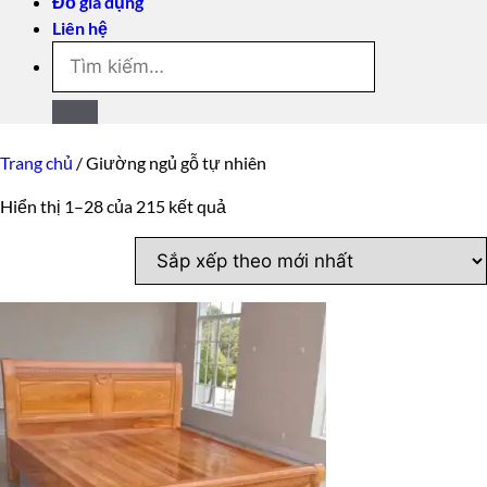
Đồ gia dụng
Liên hệ
Tìm
kiếm:
Trang chủ
/
Giường ngủ gỗ tự nhiên
Đã
Hiển thị 1–28 của 215 kết quả
sắp
xếp
theo
mới
nhất