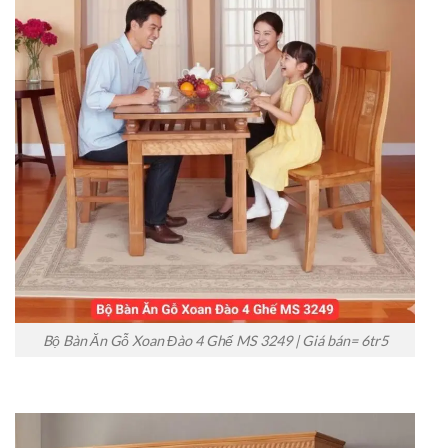
Bộ Bàn Ăn Gỗ Xoan Đào 4 Ghế MS 3249 | Giá bán= 6tr5