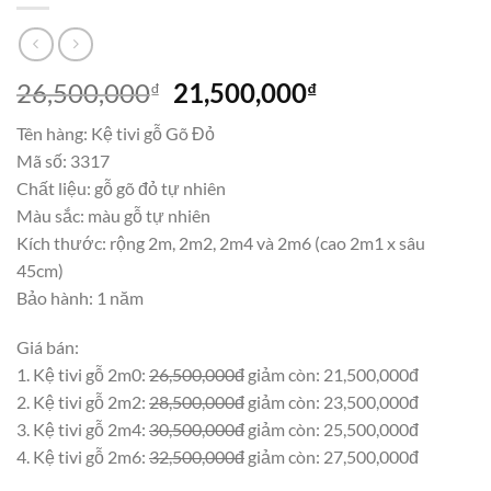
Giá
Giá
26,500,000
21,500,000
₫
₫
gốc
hiện
Tên hàng: Kệ tivi gỗ Gõ Đỏ
là:
tại
Mã số: 3317
26,500,000₫.
là:
Chất liệu: gỗ gõ đỏ tự nhiên
21,500,000₫.
Màu sắc: màu gỗ tự nhiên
Kích thước: rộng 2m, 2m2, 2m4 và 2m6 (cao 2m1 x sâu
45cm)
Bảo hành: 1 năm
Giá bán:
1. Kệ tivi gỗ 2m0:
26,500,000đ
giảm còn: 21,500,000đ
2. Kệ tivi gỗ 2m2:
28,500,000đ
giảm còn: 23,500,000đ
3. Kệ tivi gỗ 2m4:
30,500,000đ
giảm còn: 25,500,000đ
4. Kệ tivi gỗ 2m6:
32,500,000đ
giảm còn: 27,500,000đ