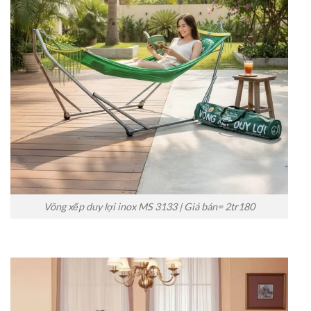
Võng xếp duy lợi inox MS 3133 | Giá bán= 2tr180