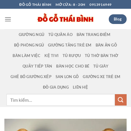
Bỏ
ĐỒ GỖ THÁI BÌNH
MỞ CỬA: 8 - 20H
0913916949
qua
nội
Blog
dung
GIƯỜNG NGỦ
TỦ QUẦN ÁO
BÀN TRANG ĐIỂM
BỘ PHÒNG NGỦ
GIƯỜNG TẦNG TRẺ EM
BÀN ĂN GỖ
BÀN LÀM VIỆC
KỆ TIVI
TỦ RƯỢU
TỦ THỜ BÀN THỜ
QUẦY TIẾP TÂN
BÀN HỌC CHO BÉ
TỦ GIÀY
GHẾ BỐ GIƯỜNG XẾP
SAN LON GỖ
GIƯỜNG XE TRẺ EM
ĐỒ GIA DỤNG
LIÊN HỆ
Tìm
kiếm: