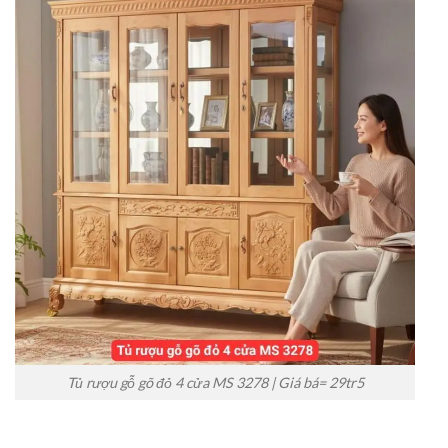
Tủ rượu gỗ gõ đỏ 4 cửa MS 3278 | Giá bá= 29tr5