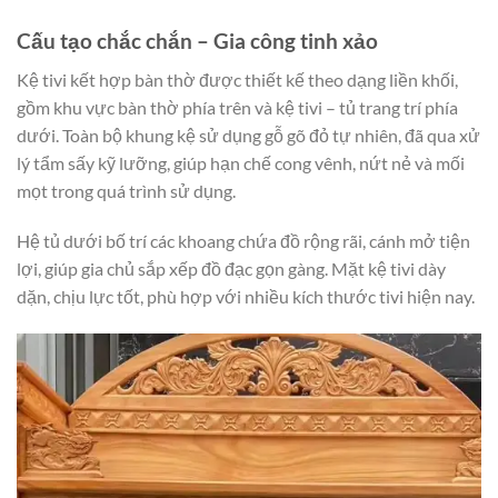
Cấu tạo chắc chắn – Gia công tinh xảo
Kệ tivi kết hợp bàn thờ được thiết kế theo dạng liền khối,
gồm khu vực bàn thờ phía trên và kệ tivi – tủ trang trí phía
dưới. Toàn bộ khung kệ sử dụng gỗ gõ đỏ tự nhiên, đã qua xử
lý tẩm sấy kỹ lưỡng, giúp hạn chế cong vênh, nứt nẻ và mối
mọt trong quá trình sử dụng.
Hệ tủ dưới bố trí các khoang chứa đồ rộng rãi, cánh mở tiện
lợi, giúp gia chủ sắp xếp đồ đạc gọn gàng. Mặt kệ tivi dày
dặn, chịu lực tốt, phù hợp với nhiều kích thước tivi hiện nay.