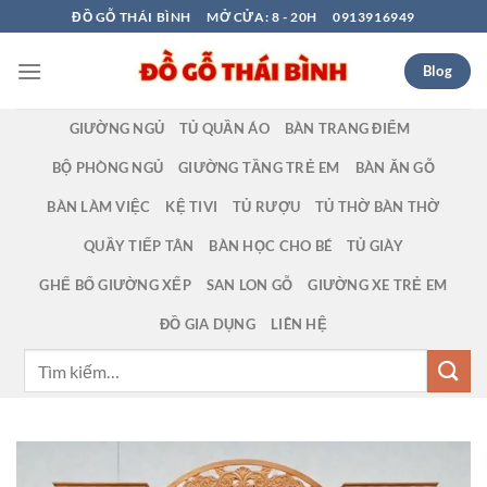
Bỏ
ĐỒ GỖ THÁI BÌNH
MỞ CỬA: 8 - 20H
0913916949
qua
nội
Blog
dung
GIƯỜNG NGỦ
TỦ QUẦN ÁO
BÀN TRANG ĐIỂM
BỘ PHÒNG NGỦ
GIƯỜNG TẦNG TRẺ EM
BÀN ĂN GỖ
BÀN LÀM VIỆC
KỆ TIVI
TỦ RƯỢU
TỦ THỜ BÀN THỜ
QUẦY TIẾP TÂN
BÀN HỌC CHO BÉ
TỦ GIÀY
GHẾ BỐ GIƯỜNG XẾP
SAN LON GỖ
GIƯỜNG XE TRẺ EM
ĐỒ GIA DỤNG
LIÊN HỆ
Tìm
kiếm: