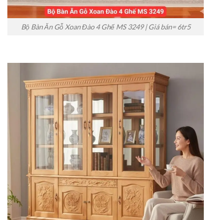
Bộ Bàn Ăn Gỗ Xoan Đào 4 Ghế MS 3249 | Giá bán= 6tr5