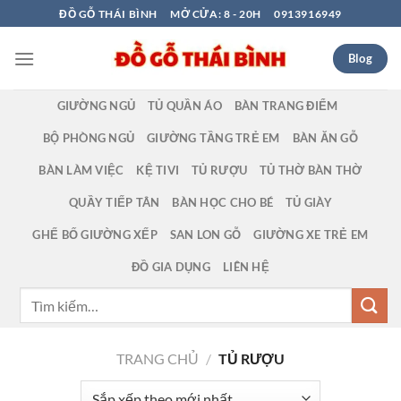
Bỏ
ĐỒ GỖ THÁI BÌNH
MỞ CỬA: 8 - 20H
0913916949
qua
nội
Blog
dung
GIƯỜNG NGỦ
TỦ QUẦN ÁO
BÀN TRANG ĐIỂM
BỘ PHÒNG NGỦ
GIƯỜNG TẦNG TRẺ EM
BÀN ĂN GỖ
BÀN LÀM VIỆC
KỆ TIVI
TỦ RƯỢU
TỦ THỜ BÀN THỜ
QUẦY TIẾP TÂN
BÀN HỌC CHO BÉ
TỦ GIÀY
GHẾ BỐ GIƯỜNG XẾP
SAN LON GỖ
GIƯỜNG XE TRẺ EM
ĐỒ GIA DỤNG
LIÊN HỆ
Tìm
kiếm:
TRANG CHỦ
/
TỦ RƯỢU