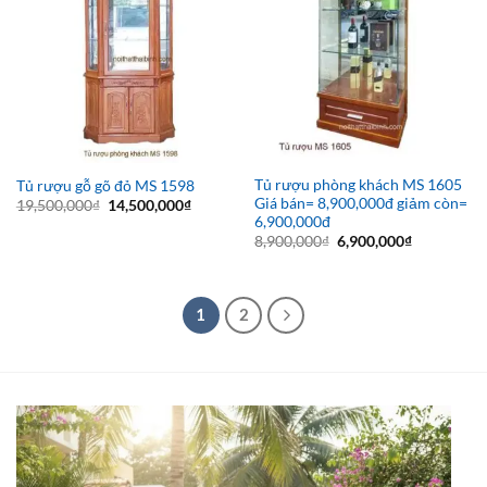
Tủ rượu phòng khách MS 1605
Tủ rượu gỗ gõ đỏ MS 1598
Giá bán= 8,900,000đ giảm còn=
Giá
Giá
19,500,000
₫
14,500,000
₫
gốc
hiện
6,900,000đ
là:
tại
Giá
Giá
8,900,000
₫
6,900,000
₫
19,500,000₫.
là:
gốc
hiện
14,500,000₫.
là:
tại
8,900,000₫.
là:
6,900,000₫
1
2