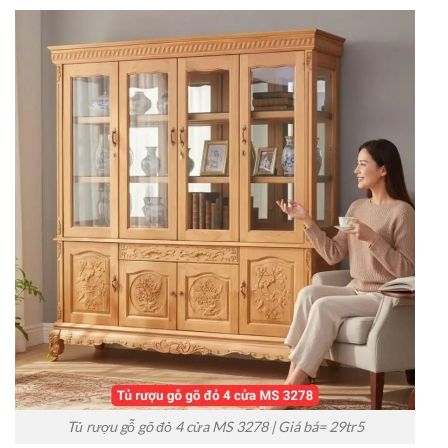
Tủ rượu gỗ gõ đỏ 4 cửa MS 3278 | Giá bá= 29tr5