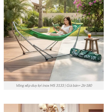
Võng xếp duy lợi inox MS 3133 | Giá bán= 2tr180