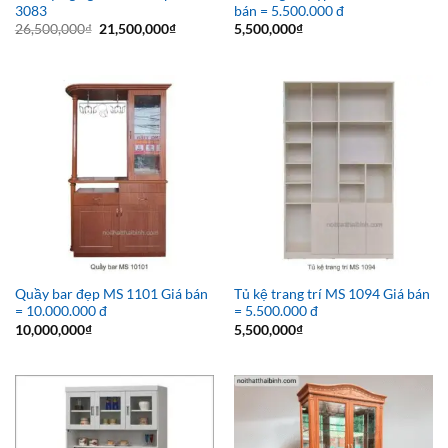
3083
bán = 5.500.000 đ
Giá
Giá
26,500,000
₫
21,500,000
₫
5,500,000
₫
gốc
hiện
là:
tại
26,500,000₫.
là:
21,500,000₫.
Quầy bar đẹp MS 1101 Giá bán
Tủ kệ trang trí MS 1094 Giá bán
= 10.000.000 đ
= 5.500.000 đ
10,000,000
₫
5,500,000
₫