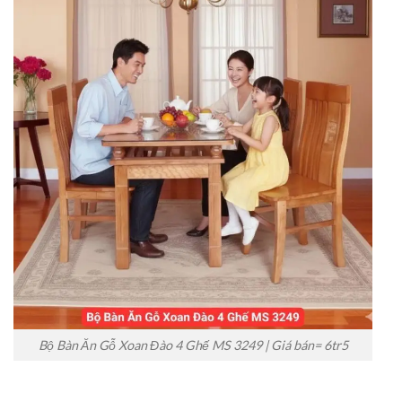
Bộ Bàn Ăn Gỗ Xoan Đào 4 Ghế MS 3249 | Giá bán= 6tr5