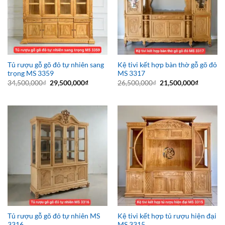
Tủ rượu gỗ gõ đỏ tự nhiên sang
Kệ tivi kết hợp bàn thờ gỗ gõ đỏ
trọng MS 3359
MS 3317
Giá
Giá
Giá
Giá
34,500,000
₫
29,500,000
₫
26,500,000
₫
21,500,000
₫
gốc
hiện
gốc
hiện
là:
tại
là:
tại
34,500,000₫.
là:
26,500,000₫.
là:
29,500,000₫.
21,500,0
Tủ rượu gỗ gõ đỏ tự nhiên MS
Kệ tivi kết hợp tủ rượu hiện đại
3316
MS 3315