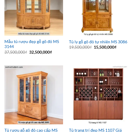
Mẫu tủ rượu đẹp gỗ gõ đỏ MS
Tủ ly gỗ gõ đỏ tự nhiên MS 3086
3144
Giá
Giá
19,500,000
₫
15,500,000
₫
gốc
hiện
Giá
Giá
37,500,000
₫
32,500,000
₫
là:
tại
gốc
hiện
19,500,000₫.
là:
là:
tại
15,500,0
37,500,000₫.
là:
32,500,000₫.
Tủ rượu gỗ gõ đỏ cao cấp MS
Tủ trang trí đẹp MS 1107 Giá