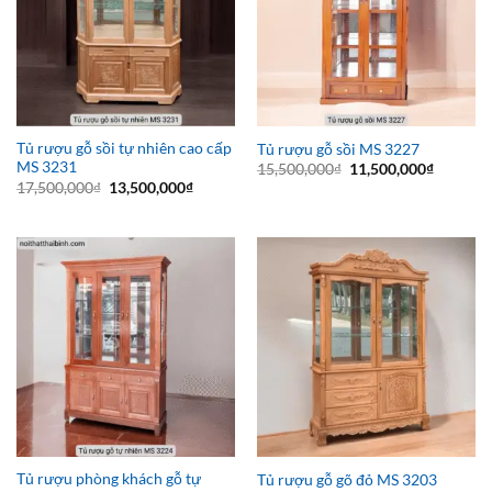
Tủ rượu gỗ sồi tự nhiên cao cấp
Tủ rượu gỗ sồi MS 3227
MS 3231
Giá
Giá
15,500,000
₫
11,500,000
₫
gốc
hiện
Giá
Giá
17,500,000
₫
13,500,000
₫
là:
tại
gốc
hiện
15,500,000₫.
là:
là:
tại
11,500,0
17,500,000₫.
là:
13,500,000₫.
Tủ rượu phòng khách gỗ tự
Tủ rượu gỗ gõ đỏ MS 3203