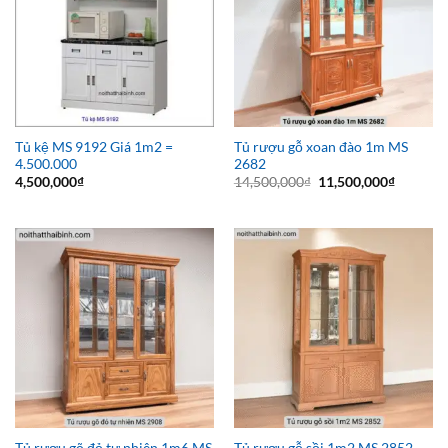
Tủ kệ MS 9192 Giá 1m2 =
Tủ rượu gỗ xoan đào 1m MS
4.500.000
2682
Giá
Giá
4,500,000
₫
14,500,000
₫
11,500,000
₫
gốc
hiện
là:
tại
14,500,000₫.
là:
11,500,0
Tủ rượu gõ đỏ tự nhiên 1m6 MS