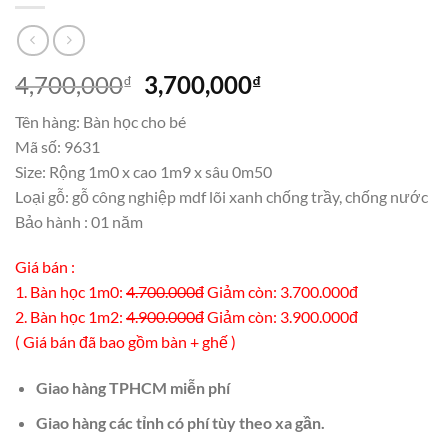
Giá
Giá
4,700,000
3,700,000
₫
₫
gốc
hiện
Tên hàng: Bàn học cho bé
là:
tại
Mã số: 9631
4,700,000₫.
là:
Size: Rộng 1m0 x cao 1m9 x sâu 0m50
3,700,000₫.
Loại gỗ: gỗ công nghiệp mdf lõi xanh chống trầy, chống nước
Bảo hành : 01 năm
Giá bán :
1. Bàn học 1m0:
4.700.000đ
Giảm còn: 3.700.000đ
2. Bàn học 1m2:
4.900.000đ
Giảm còn: 3.900.000đ
( Giá bán đã bao gồm bàn + ghế )
Giao hàng TPHCM miễn phí
Giao hàng các tỉnh có phí tùy theo xa gần.