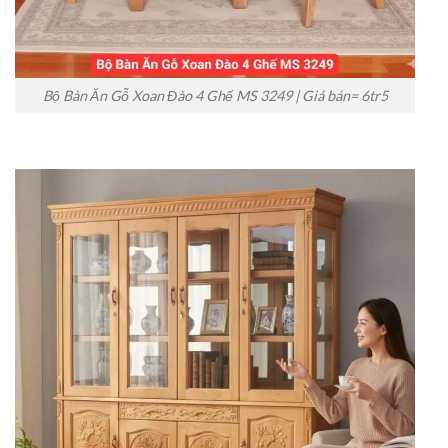
Bộ Bàn Ăn Gỗ Xoan Đào 4 Ghế MS 3249 | Giá bán= 6tr5