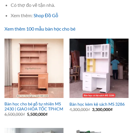
Có thợ đo vẽ tận nhà.
Xem thêm:
Shop Đồ Gỗ
Xem thêm 100 mẫu bàn học cho bé
Bàn học cho bé gỗ tự nhiên MS
Bàn học kèm kệ sách MS 3286
2430 | GIAO HỎA TỐC TPHCM
Giá
Giá
4,300,000
₫
3,300,000
₫
gốc
hiện
Giá
Giá
6,500,000
₫
5,500,000
₫
là:
tại
gốc
hiện
4,300,000₫.
là:
là:
tại
3,300,000₫
6,500,000₫.
là:
5,500,000₫.