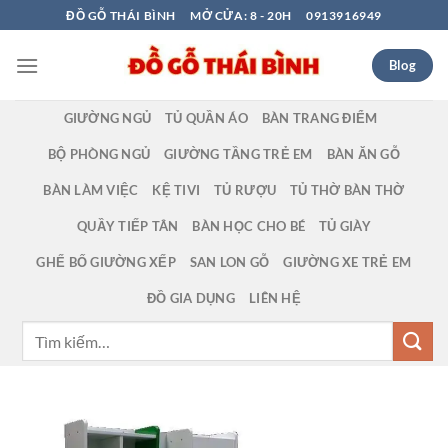
Bỏ
ĐỒ GỖ THÁI BÌNH
MỞ CỬA: 8 - 20H
0913916949
qua
nội
Blog
dung
GIƯỜNG NGỦ
TỦ QUẦN ÁO
BÀN TRANG ĐIỂM
BỘ PHÒNG NGỦ
GIƯỜNG TẦNG TRẺ EM
BÀN ĂN GỖ
BÀN LÀM VIỆC
KỆ TIVI
TỦ RƯỢU
TỦ THỜ BÀN THỜ
QUẦY TIẾP TÂN
BÀN HỌC CHO BÉ
TỦ GIÀY
GHẾ BỐ GIƯỜNG XẾP
SAN LON GỖ
GIƯỜNG XE TRẺ EM
ĐỒ GIA DỤNG
LIÊN HỆ
Tìm
kiếm: