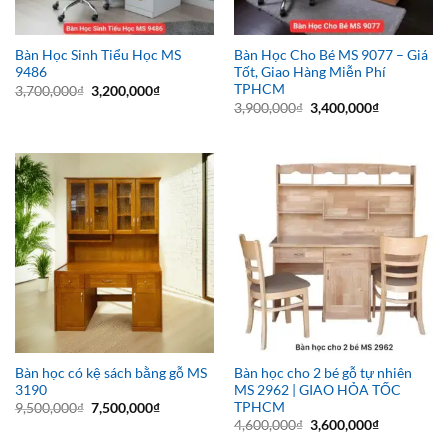
Bàn Học Sinh Tiểu Học MS
Bàn Học Cho Bé MS 9077 – Giá
9486
Tốt, Giao Hàng Miễn Phí
TPHCM
Giá
Giá
3,700,000
₫
3,200,000
₫
gốc
hiện
Giá
Giá
3,900,000
₫
3,400,000
₫
là:
tại
gốc
hiện
3,700,000₫.
là:
là:
tại
3,200,000₫.
3,900,000₫.
là:
3,400,000₫
Bàn học có kệ sách bằng gỗ MS
Bàn học cho 2 bé gỗ tự nhiên
3190
MS 2962 | GIAO HỎA TỐC
TPHCM
Giá
Giá
9,500,000
₫
7,500,000
₫
gốc
hiện
Giá
Giá
4,600,000
₫
3,600,000
₫
là:
tại
gốc
hiện
9,500,000₫.
là: