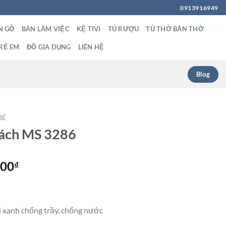
0913916949
N GỖ
BÀN LÀM VIỆC
KỆ TIVI
TỦ RƯỢU
TỦ THỜ BÀN THỜ
RẺ EM
ĐỒ GIA DỤNG
LIÊN HỆ
Blog
BÉ
sách MS 3286
Giá
000
₫
hiện
tại
00₫.
là:
õi xanh chống trầy, chống nước
3,300,000₫.