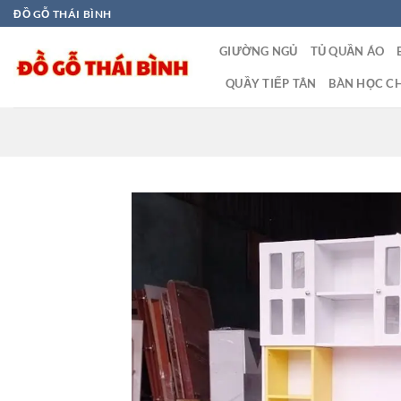
Bỏ
ĐỒ GỖ THÁI BÌNH
qua
GIƯỜNG NGỦ
TỦ QUẦN ÁO
nội
dung
QUẦY TIẾP TÂN
BÀN HỌC CH