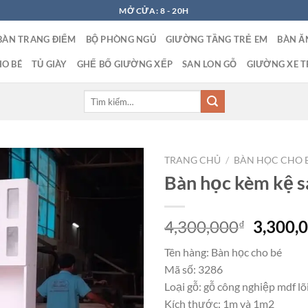
MỞ CỬA: 8 - 20H
BÀN TRANG ĐIỂM
BỘ PHÒNG NGỦ
GIƯỜNG TẦNG TRẺ EM
BÀN Ă
O BÉ
TỦ GIÀY
GHẾ BỐ GIƯỜNG XẾP
SAN LON GỖ
GIƯỜNG XE T
Tìm
kiếm:
TRANG CHỦ
/
BÀN HỌC CHO 
Bàn học kèm kệ 
Giá
4,300,000
3,300,
₫
gốc
Tên hàng: Bàn học cho bé
là:
Mã số: 3286
4,300,0
Loại gỗ: gỗ công nghiệp mdf l
Kích thước: 1m và 1m2