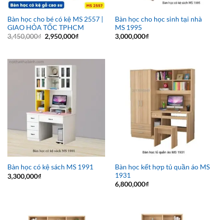
Bàn học cho bé có kệ MS 2557 |
Bàn học cho học sinh tại nhà
GIAO HỎA TỐC TPHCM
MS 1995
Giá
Giá
3,450,000
₫
2,950,000
₫
3,000,000
₫
gốc
hiện
là:
tại
3,450,000₫.
là:
2,950,000₫.
Bàn học kết hợp tủ quần áo MS
Bàn học có kệ sách MS 1991
1931
3,300,000
₫
6,800,000
₫