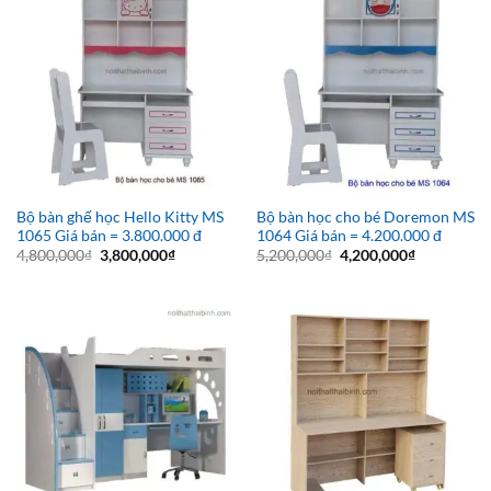
Bộ bàn ghế học Hello Kitty MS
Bộ bàn học cho bé Doremon MS
1065 Giá bán = 3.800.000 đ
1064 Giá bán = 4.200.000 đ
Giá
Giá
Giá
Giá
4,800,000
₫
3,800,000
₫
5,200,000
₫
4,200,000
₫
gốc
hiện
gốc
hiện
là:
tại
là:
tại
4,800,000₫.
là:
5,200,000₫.
là:
3,800,000₫.
4,200,000₫