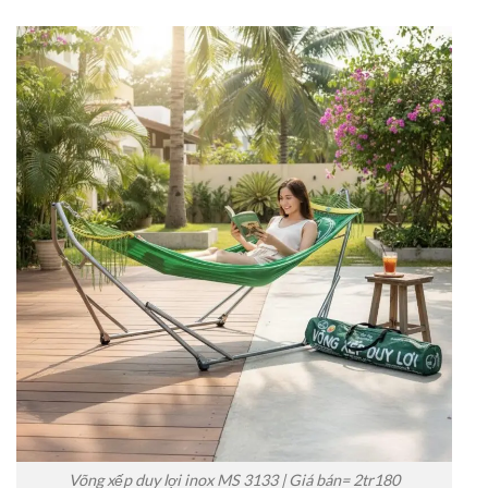
Võng xếp duy lợi inox MS 3133 | Giá bán= 2tr180