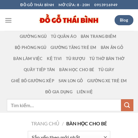
Bỏ
ĐỒ GỖ THÁI BÌNH
MỞ CỬA: 8 - 20H
0913916949
qua
nội
Blog
dung
GIƯỜNG NGỦ
TỦ QUẦN ÁO
BÀN TRANG ĐIỂM
BỘ PHÒNG NGỦ
GIƯỜNG TẦNG TRẺ EM
BÀN ĂN GỖ
BÀN LÀM VIỆC
KỆ TIVI
TỦ RƯỢU
TỦ THỜ BÀN THỜ
QUẦY TIẾP TÂN
BÀN HỌC CHO BÉ
TỦ GIÀY
GHẾ BỐ GIƯỜNG XẾP
SAN LON GỖ
GIƯỜNG XE TRẺ EM
ĐỒ GIA DỤNG
LIÊN HỆ
Tìm
kiếm:
TRANG CHỦ
/
BÀN HỌC CHO BÉ