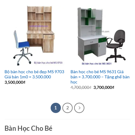
6,500,000₫.
là:
4,500,000₫.
là:
5,500,000₫.
3,800,000₫
Bộ bàn học cho bé đẹp MS 9703
Bàn học cho bé MS 9631 Giá
Giá bán 1m0 = 3.500.000
bán = 3.700.000 – Tặng ghế bàn
học
3,500,000
₫
Giá
Giá
4,700,000
₫
3,700,000
₫
gốc
hiện
là:
tại
4,700,000₫.
là:
3,700,000₫
1
2
Bàn Học Cho Bé