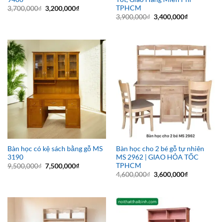
TPHCM
Giá
Giá
3,700,000
₫
3,200,000
₫
gốc
hiện
Giá
Giá
3,900,000
₫
3,400,000
₫
là:
tại
gốc
hiện
3,700,000₫.
là:
là:
tại
3,200,000₫.
3,900,000₫.
là:
3,400,000₫
Bàn học có kệ sách bằng gỗ MS
Bàn học cho 2 bé gỗ tự nhiên
3190
MS 2962 | GIAO HỎA TỐC
TPHCM
Giá
Giá
9,500,000
₫
7,500,000
₫
gốc
hiện
Giá
Giá
4,600,000
₫
3,600,000
₫
là:
tại
gốc
hiện
9,500,000₫.
là:
là:
tại
7,500,000₫.
4,600,000₫.
là:
3,600,000₫