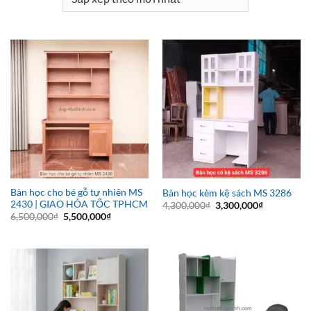
Bàn học cho bé gỗ tự nhiên MS
Bàn học kèm kệ sách MS 3286
2430 | GIAO HỎA TỐC TPHCM
Giá
Giá
4,300,000
₫
3,300,000
₫
gốc
hiện
Giá
Giá
6,500,000
₫
5,500,000
₫
là:
tại
gốc
hiện
4,300,000₫.
là:
là:
tại
3,300,000₫
6,500,000₫.
là:
5,500,000₫.