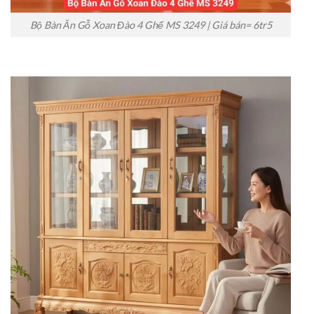
Bộ Bàn Ăn Gỗ Xoan Đào 4 Ghế MS 3249 | Giá bán= 6tr5