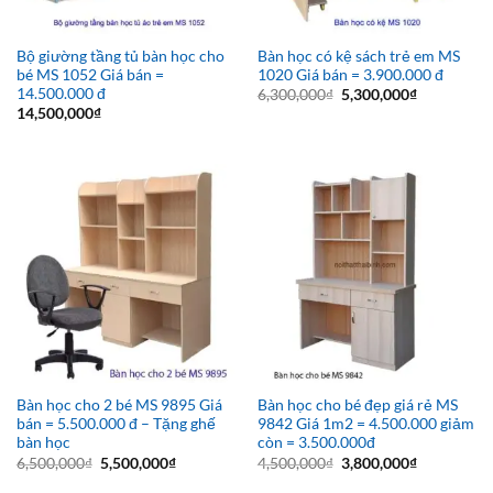
Bộ giường tầng tủ bàn học cho
Bàn học có kệ sách trẻ em MS
bé MS 1052 Giá bán =
1020 Giá bán = 3.900.000 đ
14.500.000 đ
Giá
Giá
6,300,000
₫
5,300,000
₫
gốc
hiện
14,500,000
₫
là:
tại
6,300,000₫.
là:
5,300,000₫
Bàn học cho 2 bé MS 9895 Giá
Bàn học cho bé đẹp giá rẻ MS
bán = 5.500.000 đ – Tặng ghế
9842 Giá 1m2 = 4.500.000 giảm
bàn học
còn = 3.500.000đ
Giá
Giá
Giá
Giá
6,500,000
₫
5,500,000
₫
4,500,000
₫
3,800,000
₫
gốc
hiện
gốc
hiện
là:
tại
là:
tại