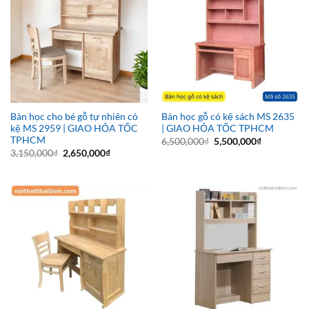
Bàn học cho bé gỗ tự nhiên có
Bàn học gỗ có kệ sách MS 2635
kệ MS 2959 | GIAO HỎA TỐC
| GIAO HỎA TỐC TPHCM
TPHCM
Giá
Giá
6,500,000
₫
5,500,000
₫
gốc
hiện
Giá
Giá
3,150,000
₫
2,650,000
₫
là:
tại
gốc
hiện
6,500,000₫.
là:
là:
tại
5,500,000₫
3,150,000₫.
là:
2,650,000₫.