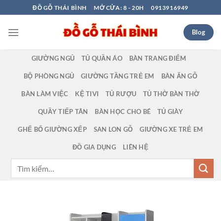
Bỏ
ĐỒ GỖ THÁI BÌNH
MỞ CỬA: 8 - 20H
0913916949
qua
nội
Blog
dung
GIƯỜNG NGỦ
TỦ QUẦN ÁO
BÀN TRANG ĐIỂM
BỘ PHÒNG NGỦ
GIƯỜNG TẦNG TRẺ EM
BÀN ĂN GỖ
BÀN LÀM VIỆC
KỆ TIVI
TỦ RƯỢU
TỦ THỜ BÀN THỜ
QUẦY TIẾP TÂN
BÀN HỌC CHO BÉ
TỦ GIÀY
GHẾ BỐ GIƯỜNG XẾP
SAN LON GỖ
GIƯỜNG XE TRẺ EM
ĐỒ GIA DỤNG
LIÊN HỆ
Tìm
kiếm: