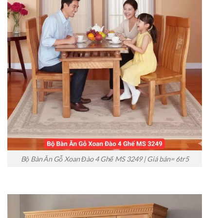
Bộ Bàn Ăn Gỗ Xoan Đào 4 Ghế MS 3249 | Giá bán= 6tr5