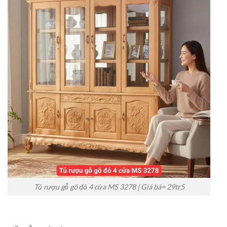
Tủ rượu gỗ gõ đỏ 4 cửa MS 3278 | Giá bá= 29tr5