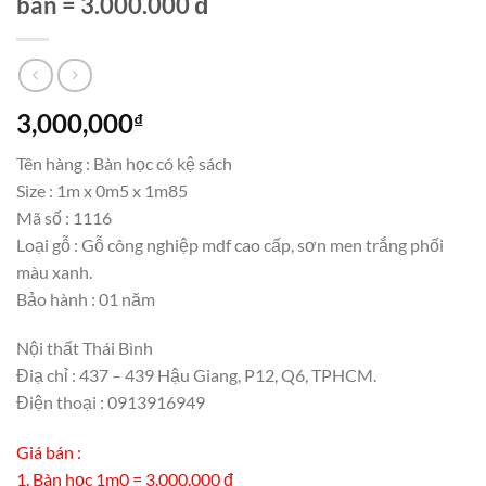
bán = 3.000.000 đ
3,000,000
₫
Tên hàng : Bàn học có kệ sách
Size : 1m x 0m5 x 1m85
Mã số : 1116
Loại gỗ : Gỗ công nghiệp mdf cao cấp, sơn men trắng phối
màu xanh.
Bảo hành : 01 năm
Nội thất Thái Bình
Điạ chỉ : 437 – 439 Hậu Giang, P12, Q6, TPHCM.
Điện thoại : 0913916949
Giá bán :
1. Bàn học 1m0 = 3.000.000 đ