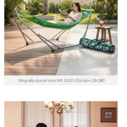
Võng xếp duy lợi inox MS 3133 | Giá bán= 2tr180