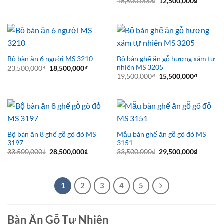
Giá
Giá
16,500,000
₫
12,500,000
₫
là:
tại
gốc
hiện
15,500,000₫.
là:
là:
tại
11,500,000₫.
16,500,000₫.
là:
12,500,0
Bộ bàn ghế ăn gỗ hương xám tự
Bộ bàn ăn 6 người MS 3210
nhiên MS 3205
Giá
Giá
23,500,000
₫
18,500,000
₫
gốc
hiện
Giá
Giá
19,500,000
₫
15,500,000
₫
là:
tại
gốc
hiện
23,500,000₫.
là:
là:
tại
18,500,000₫.
19,500,000₫.
là:
15,500,0
Bộ bàn ăn 8 ghế gỗ gõ đỏ MS
Mẫu bàn ghế ăn gỗ gõ đỏ MS
3197
3151
Giá
Giá
Giá
Giá
33,500,000
₫
28,500,000
₫
33,500,000
₫
29,500,000
₫
gốc
hiện
gốc
hiện
là:
tại
là:
tại
33,500,000₫.
là:
33,500,000₫.
là:
28,500,000₫.
29,500,0
1
2
3
4
5
Bàn Ăn Gỗ Tự Nhiên