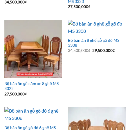
MS 3323
34,500,000
₫
27,500,000
₫
Bộ bàn ăn 8 ghế gỗ gõ đỏ MS
3308
Giá
Giá
34,500,000
₫
29,500,000
₫
gốc
hiện
là:
tại
34,500,000₫.
là:
29,500,0
Bộ bàn ăn gỗ căm xe 8 ghế MS
3322
27,500,000
₫
Bộ bàn ăn gỗ gõ đỏ 6 ghế MS