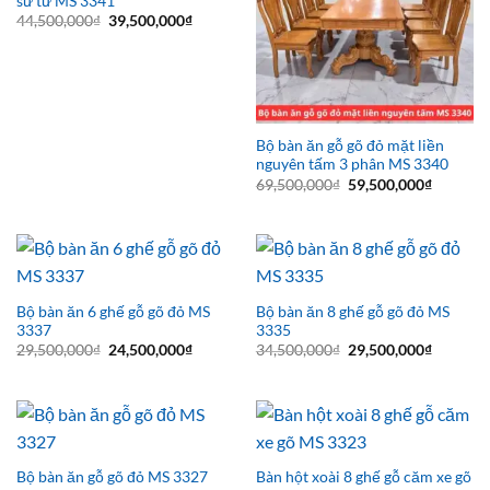
sư tử MS 3341
Giá
Giá
44,500,000
₫
39,500,000
₫
gốc
hiện
là:
tại
44,500,000₫.
là:
39,500,000₫.
Bộ bàn ăn gỗ gõ đỏ mặt liền
nguyên tấm 3 phân MS 3340
Giá
Giá
69,500,000
₫
59,500,000
₫
gốc
hiện
là:
tại
69,500,000₫.
là:
59,500,0
Bộ bàn ăn 6 ghế gỗ gõ đỏ MS
Bộ bàn ăn 8 ghế gỗ gõ đỏ MS
3337
3335
Giá
Giá
Giá
Giá
29,500,000
₫
24,500,000
₫
34,500,000
₫
29,500,000
₫
gốc
hiện
gốc
hiện
là:
tại
là:
tại
29,500,000₫.
là:
34,500,000₫.
là:
24,500,000₫.
29,500,0
Bàn hột xoài 8 ghế gỗ căm xe gõ
Bộ bàn ăn gỗ gõ đỏ MS 3327