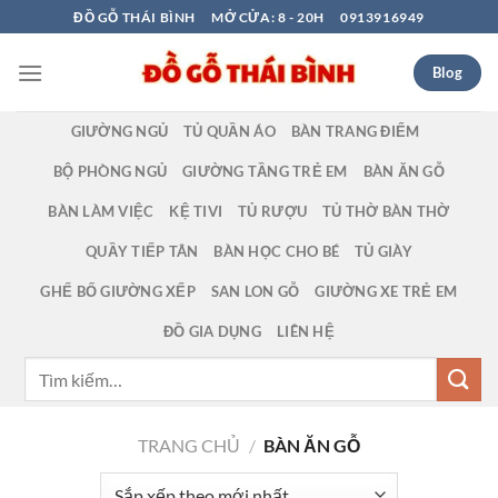
Bỏ
ĐỒ GỖ THÁI BÌNH
MỞ CỬA: 8 - 20H
0913916949
qua
nội
Blog
dung
GIƯỜNG NGỦ
TỦ QUẦN ÁO
BÀN TRANG ĐIỂM
BỘ PHÒNG NGỦ
GIƯỜNG TẦNG TRẺ EM
BÀN ĂN GỖ
BÀN LÀM VIỆC
KỆ TIVI
TỦ RƯỢU
TỦ THỜ BÀN THỜ
QUẦY TIẾP TÂN
BÀN HỌC CHO BÉ
TỦ GIÀY
GHẾ BỐ GIƯỜNG XẾP
SAN LON GỖ
GIƯỜNG XE TRẺ EM
ĐỒ GIA DỤNG
LIÊN HỆ
Tìm
kiếm:
TRANG CHỦ
/
BÀN ĂN GỖ