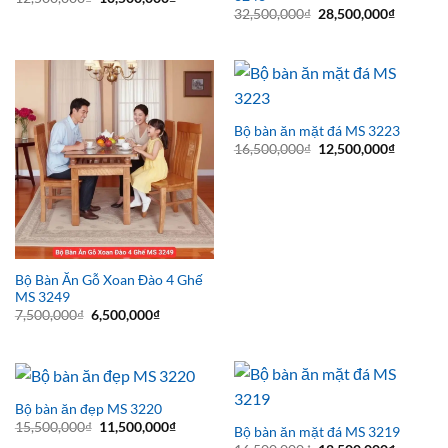
gốc
hiện
Giá
Giá
32,500,000
₫
28,500,000
₫
là:
tại
gốc
hiện
12,500,000₫.
là:
là:
tại
10,500,000₫.
32,500,000₫.
là:
28,500,0
Bộ bàn ăn mặt đá MS 3223
Giá
Giá
16,500,000
₫
12,500,000
₫
gốc
hiện
là:
tại
16,500,000₫.
là:
12,500,0
Bộ Bàn Ăn Gỗ Xoan Đào 4 Ghế
MS 3249
Giá
Giá
7,500,000
₫
6,500,000
₫
gốc
hiện
là:
tại
7,500,000₫.
là:
6,500,000₫.
Bộ bàn ăn đẹp MS 3220
Giá
Giá
15,500,000
₫
11,500,000
₫
Bộ bàn ăn mặt đá MS 3219
gốc
hiện