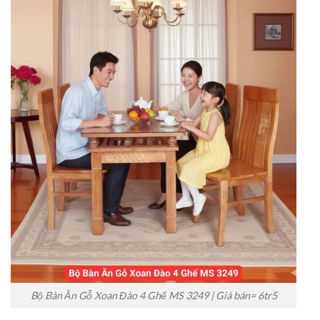
Bộ Bàn Ăn Gỗ Xoan Đào 4 Ghế MS 3249 | Giá bán= 6tr5