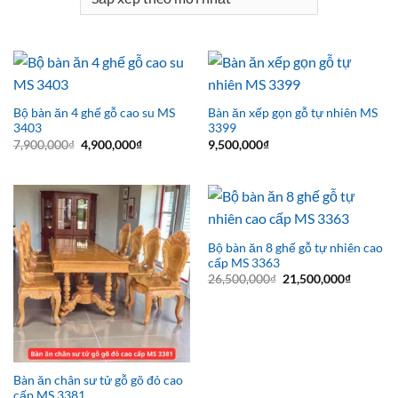
Bộ bàn ăn 4 ghế gỗ cao su MS
Bàn ăn xếp gọn gỗ tự nhiên MS
3403
3399
Giá
Giá
7,900,000
₫
4,900,000
₫
9,500,000
₫
gốc
hiện
là:
tại
7,900,000₫.
là:
4,900,000₫.
Bộ bàn ăn 8 ghế gỗ tự nhiên cao
cấp MS 3363
Giá
Giá
26,500,000
₫
21,500,000
₫
gốc
hiện
là:
tại
26,500,000₫.
là:
21,500,0
Bàn ăn chân sư tử gỗ gõ đỏ cao
cấp MS 3381