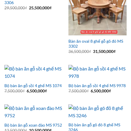
3306
Giá
Giá
29,500,000
₫
25,500,000
₫
gốc
hiện
là:
tại
29,500,000₫.
là:
25,500,000₫.
Bàn ăn oval 8 ghế gỗ gõ đỏ MS
3302
Giá
Giá
36,500,000
₫
31,500,000
₫
gốc
hiện
là:
tại
36,500,000₫.
là:
31,500,0
Bộ bàn ăn gỗ sồi 4 ghế MS 1074
Bộ bàn ăn gỗ sồi 4 ghế MS 9978
Giá
Giá
Giá
Giá
7,500,000
₫
6,500,000
₫
7,500,000
₫
6,500,000
₫
gốc
hiện
gốc
hiện
là:
tại
là:
tại
7,500,000₫.
là:
7,500,000₫.
là:
6,500,000₫.
6,500,000₫
Bộ bàn ăn gỗ gõ đỏ 8 ghế MS
Bộ bàn ăn gỗ xoan đào MS 9752
3246
Giá
Giá
12,500,000
₫
10,500,000
₫