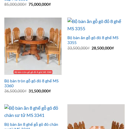
Giá
Giá
85,000,000
₫
75,000,000
₫
gốc
hiện
là:
tại
85,000,000₫.
là:
75,000,000₫.
Bộ bàn ăn gỗ gõ đỏ 8 ghế MS
3355
Giá
Giá
33,500,000
₫
28,500,000
₫
gốc
hiện
là:
tại
33,500,000₫.
là:
28,500,0
Bộ bàn tròn gỗ gõ đỏ 8 ghế MS
3360
Giá
Giá
36,500,000
₫
31,500,000
₫
gốc
hiện
là:
tại
36,500,000₫.
là:
31,500,000₫.
Bộ bàn ăn 8 ghế gỗ gõ đỏ chân