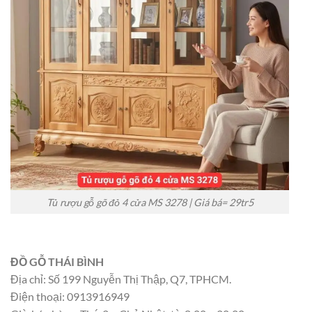
Tủ rượu gỗ gõ đỏ 4 cửa MS 3278 | Giá bá= 29tr5
ĐỒ GỖ THÁI BÌNH
Địa chỉ: Số 199 Nguyễn Thị Thập, Q7, TPHCM.
Điện thoại: 0913916949