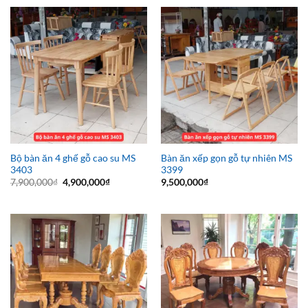
Bộ bàn ăn 4 ghế gỗ cao su MS
Bàn ăn xếp gọn gỗ tự nhiên MS
3403
3399
Giá
Giá
7,900,000
₫
4,900,000
₫
9,500,000
₫
gốc
hiện
là:
tại
7,900,000₫.
là:
4,900,000₫.