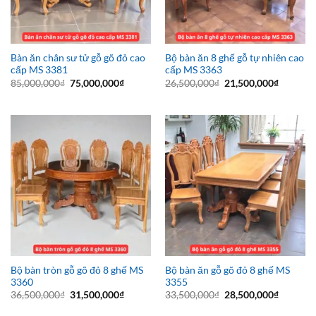
Bàn ăn chân sư tử gỗ gõ đỏ cao
Bộ bàn ăn 8 ghế gỗ tự nhiên cao
cấp MS 3381
cấp MS 3363
Giá
Giá
Giá
Giá
85,000,000
₫
75,000,000
₫
26,500,000
₫
21,500,000
₫
gốc
hiện
gốc
hiện
là:
tại
là:
tại
85,000,000₫.
là:
26,500,000₫.
là:
75,000,000₫.
21,500,0
Bộ bàn tròn gỗ gõ đỏ 8 ghế MS
Bộ bàn ăn gỗ gõ đỏ 8 ghế MS
3360
3355
Giá
Giá
Giá
Giá
36,500,000
₫
31,500,000
₫
33,500,000
₫
28,500,000
₫
gốc
hiện
gốc
hiện
là:
tại
là:
tại