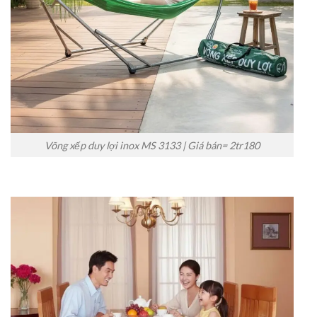
Võng xếp duy lợi inox MS 3133 | Giá bán= 2tr180