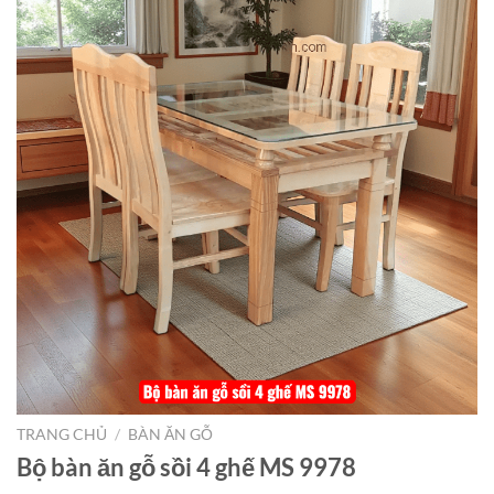
TRANG CHỦ
/
BÀN ĂN GỖ
Bộ bàn ăn gỗ sồi 4 ghế MS 9978