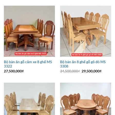
Bộ bàn ăn gỗ căm xe 8 ghế MS
Bộ bàn ăn 8 ghế gỗ gõ đỏ MS
3322
3308
Giá
Giá
27,500,000
₫
34,500,000
₫
29,500,000
₫
gốc
hiện
là:
tại
34,500,000₫.
là:
29,500,0