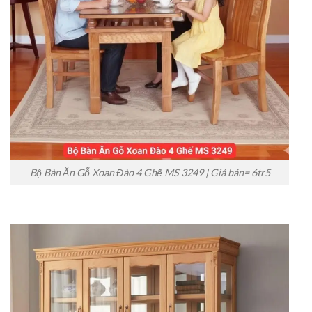
Bộ Bàn Ăn Gỗ Xoan Đào 4 Ghế MS 3249 | Giá bán= 6tr5