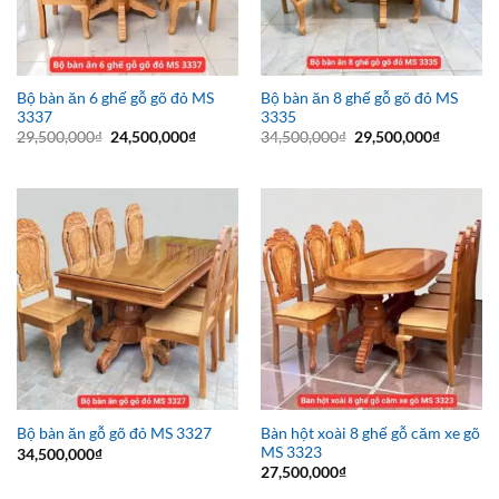
Bộ bàn ăn 6 ghế gỗ gõ đỏ MS
Bộ bàn ăn 8 ghế gỗ gõ đỏ MS
3337
3335
Giá
Giá
Giá
Giá
29,500,000
₫
24,500,000
₫
34,500,000
₫
29,500,000
₫
gốc
hiện
gốc
hiện
là:
tại
là:
tại
29,500,000₫.
là:
34,500,000₫.
là:
24,500,000₫.
29,500,0
Bàn hột xoài 8 ghế gỗ căm xe gõ
Bộ bàn ăn gỗ gõ đỏ MS 3327
MS 3323
34,500,000
₫
27,500,000
₫