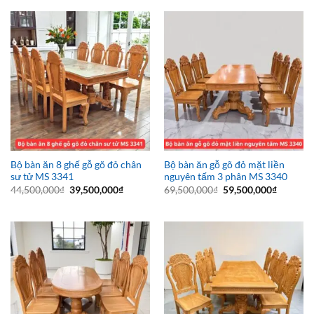
36,500,000₫.
là:
33,500,000₫.
là:
31,500,000₫.
28,500,0
Bộ bàn ăn 8 ghế gỗ gõ đỏ chân
Bộ bàn ăn gỗ gõ đỏ mặt liền
sư tử MS 3341
nguyên tấm 3 phân MS 3340
Giá
Giá
Giá
Giá
44,500,000
₫
39,500,000
₫
69,500,000
₫
59,500,000
₫
gốc
hiện
gốc
hiện
là:
tại
là:
tại
44,500,000₫.
là:
69,500,000₫.
là:
39,500,000₫.
59,500,0