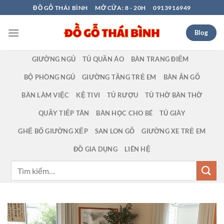
Bỏ
ĐỒ GỖ THÁI BÌNH
MỞ CỬA: 8 - 20H
0913916949
qua
nội
Blog
dung
GIƯỜNG NGỦ
TỦ QUẦN ÁO
BÀN TRANG ĐIỂM
BỘ PHÒNG NGỦ
GIƯỜNG TẦNG TRẺ EM
BÀN ĂN GỖ
BÀN LÀM VIỆC
KỆ TIVI
TỦ RƯỢU
TỦ THỜ BÀN THỜ
QUẦY TIẾP TÂN
BÀN HỌC CHO BÉ
TỦ GIÀY
GHẾ BỐ GIƯỜNG XẾP
SAN LON GỖ
GIƯỜNG XE TRẺ EM
ĐỒ GIA DỤNG
LIÊN HỆ
Tìm
kiếm: