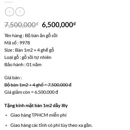
Giá
Giá
7,500,000
6,500,000
₫
₫
gốc
hiện
Tên hàng : Bộ bàn ăn gỗ sồi
là:
tại
Mã số : 9978
7,500,000₫.
là:
Size : Bàn 1m2 + 4 ghế gỗ
6,500,000₫.
Loại gỗ : gỗ sồi tự nhiên
Bảo hành : 01 năm
Giá bán :
Bộ bàn 1m2 + 4 ghế = 7.500.000 đ
Giá giảm còn = 6.500.000 đ
Tặng kính mặt bàn 1m2 dầy 8ly
Giao hàng TPHCM miễn phí
Giao hàng các tỉnh có phí tùy theo xa gần.