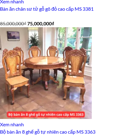
Xem nhanh
Bàn ăn chân sư tử gỗ gõ đỏ cao cấp MS 3381
Giá
Giá
85,000,000
₫
75,000,000
₫
gốc
hiện
là:
tại
85,000,000₫.
là:
75,000,000₫.
Xem nhanh
Bộ bàn ăn 8 ghế gỗ tự nhiên cao cấp MS 3363