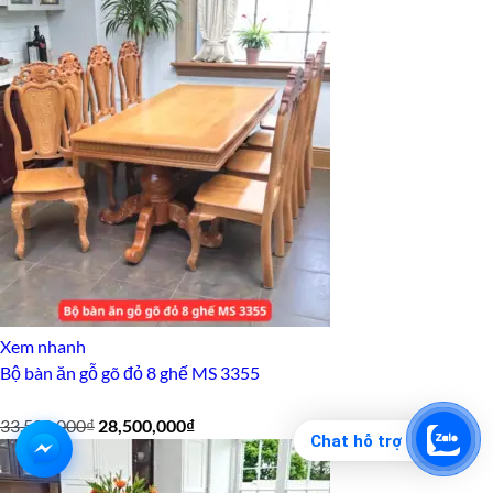
gốc
hiện
là:
tại
36,500,000₫.
là:
31,500,000₫.
Xem nhanh
Bộ bàn ăn gỗ gõ đỏ 8 ghế MS 3355
Giá
Giá
33,500,000
₫
28,500,000
₫
Chat hỗ trợ
gốc
hiện
là:
tại