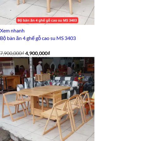
Xem nhanh
Bộ bàn ăn 4 ghế gỗ cao su MS 3403
Giá
Giá
7,900,000
₫
4,900,000
₫
gốc
hiện
là:
tại
7,900,000₫.
là:
4,900,000₫.