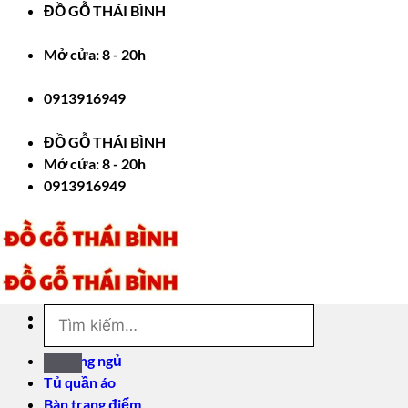
Bỏ
ĐỒ GỖ THÁI BÌNH
qua
nội
Mở cửa: 8 - 20h
dung
0913916949
ĐỒ GỖ THÁI BÌNH
Mở cửa: 8 - 20h
0913916949
Tìm
kiếm:
Giường ngủ
Tủ quần áo
Bàn trang điểm