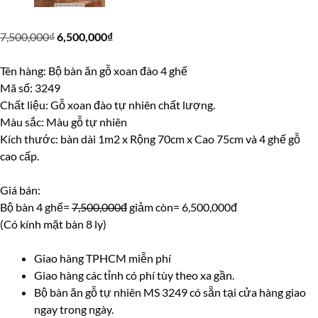
Giá
Giá
7,500,000
₫
6,500,000
₫
gốc
hiện
là:
tại
Tên hàng: Bộ bàn ăn gỗ xoan đào 4 ghế
7,500,000₫.
là:
Mã số: 3249
6,500,000₫.
Chất liệu: Gỗ xoan đào tự nhiên chất lượng.
Màu sắc: Màu gỗ tự nhiên
Kích thước: bàn dài 1m2 x Rộng 70cm x Cao 75cm và 4 ghế gỗ
cao cấp.
Giá bán:
Bộ bàn 4 ghế=
7,500,000đ
giảm còn= 6,500,000đ
(Có kính mặt bàn 8 ly)
Giao hàng TPHCM miễn phí
Giao hàng các tỉnh có phí tùy theo xa gần.
Bộ bàn ăn gỗ tự nhiên MS 3249 có sẵn tại cửa hàng giao
ngay trong ngày.