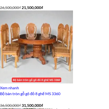
Giá
Giá
26,500,000
₫
21,500,000
₫
gốc
hiện
là:
tại
26,500,000₫.
là:
21,500,000₫.
Xem nhanh
Bộ bàn tròn gỗ gõ đỏ 8 ghế MS 3360
Giá
Giá
36,500,000
₫
31,500,000
₫