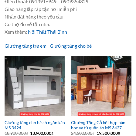
Điện thoại: 0913916949 – 0909354829
Giao hàng lắp ráp tận nơi miễn phí
Nhận đặt hàng theo yêu cầu.
Có thợ đo vẽ tận nhà.
Xem thêm:
Nội Thất Thái Bình
Giường tầng trẻ em
|
Giường tầng cho bé
Giường tầng cho bé có ngăn kéo
Giường Tầng Gỗ kết hợp bàn
MS 3424
học và tủ quần áo MS 3427
Giá
Giá
Giá
Giá
18,900,000
₫
13,900,000
₫
24,500,000
₫
19,500,000
₫