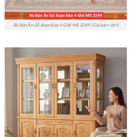
Bộ Bàn Ăn Gỗ Xoan Đào 4 Ghế MS 3249 | Giá bán= 6tr5