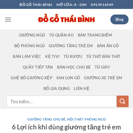
Bỏ
ĐỒ GỖ THÁI BÌNH
MỞ CỬA: 8 - 20H
0913916949
qua
nội
Blog
dung
GIƯỜNG NGỦ
TỦ QUẦN ÁO
BÀN TRANG ĐIỂM
BỘ PHÒNG NGỦ
GIƯỜNG TẦNG TRẺ EM
BÀN ĂN GỖ
BÀN LÀM VIỆC
KỆ TIVI
TỦ RƯỢU
TỦ THỜ BÀN THỜ
QUẦY TIẾP TÂN
BÀN HỌC CHO BÉ
TỦ GIÀY
GHẾ BỐ GIƯỜNG XẾP
SAN LON GỖ
GIƯỜNG XE TRẺ EM
ĐỒ GIA DỤNG
LIÊN HỆ
Tìm
kiếm:
GIƯỜNG TẦNG CHO BÉ
,
NỘI THẤT PHÒNG NGỦ
6 Lợi ích khi dùng giường tầng trẻ em