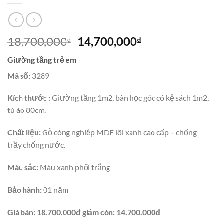
Giá
Giá
18,700,000
14,700,000
₫
₫
gốc
hiện
Giường tầng trẻ em
là:
tại
18,700,000₫.
là:
Mã số:
3289
14,700,000₫.
Kích thước :
Giường tầng 1m2, bàn học góc có kệ sách 1m2,
tù áo 80cm.
Chất liệu:
Gỗ công nghiệp MDF lõi xanh cao cấp – chống
trầy chống nước.
Màu sắc:
Màu xanh phối trắng
Bảo hành:
01 năm
Giá bán:
18.700.000đ
giảm còn: 14.700.000đ