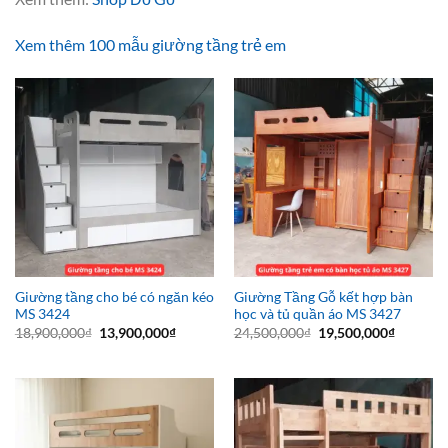
Xem thêm 100 mẫu giường tầng trẻ em
Giường tầng cho bé có ngăn kéo
Giường Tầng Gỗ kết hợp bàn
MS 3424
học và tủ quần áo MS 3427
Giá
Giá
Giá
Giá
18,900,000
₫
13,900,000
₫
24,500,000
₫
19,500,000
₫
gốc
hiện
gốc
hiện
là:
tại
là:
tại
18,900,000₫.
là:
24,500,000₫.
là:
13,900,000₫.
19,500,0