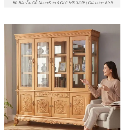
Bộ Bàn Ăn Gỗ Xoan Đào 4 Ghế MS 3249 | Giá bán= 6tr5