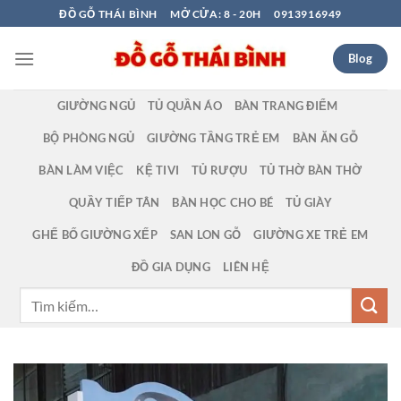
Bỏ
ĐỒ GỖ THÁI BÌNH
MỞ CỬA: 8 - 20H
0913916949
qua
nội
Blog
dung
GIƯỜNG NGỦ
TỦ QUẦN ÁO
BÀN TRANG ĐIỂM
BỘ PHÒNG NGỦ
GIƯỜNG TẦNG TRẺ EM
BÀN ĂN GỖ
BÀN LÀM VIỆC
KỆ TIVI
TỦ RƯỢU
TỦ THỜ BÀN THỜ
QUẦY TIẾP TÂN
BÀN HỌC CHO BÉ
TỦ GIÀY
GHẾ BỐ GIƯỜNG XẾP
SAN LON GỖ
GIƯỜNG XE TRẺ EM
ĐỒ GIA DỤNG
LIÊN HỆ
Tìm
kiếm: