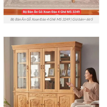
Bộ Bàn Ăn Gỗ Xoan Đào 4 Ghế MS 3249 | Giá bán= 6tr5