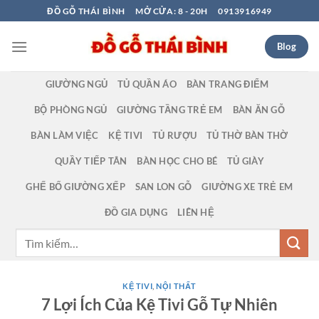
Bỏ
ĐỒ GỖ THÁI BÌNH
MỞ CỬA: 8 - 20H
0913916949
qua
nội
Blog
dung
GIƯỜNG NGỦ
TỦ QUẦN ÁO
BÀN TRANG ĐIỂM
BỘ PHÒNG NGỦ
GIƯỜNG TẦNG TRẺ EM
BÀN ĂN GỖ
BÀN LÀM VIỆC
KỆ TIVI
TỦ RƯỢU
TỦ THỜ BÀN THỜ
QUẦY TIẾP TÂN
BÀN HỌC CHO BÉ
TỦ GIÀY
GHẾ BỐ GIƯỜNG XẾP
SAN LON GỖ
GIƯỜNG XE TRẺ EM
ĐỒ GIA DỤNG
LIÊN HỆ
Tìm
kiếm:
KỆ TIVI
,
NỘI THẤT
7 Lợi Ích Của Kệ Tivi Gỗ Tự Nhiên