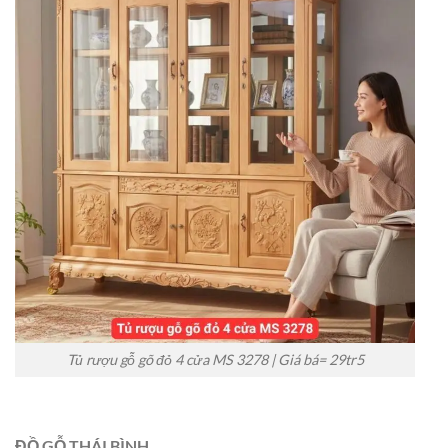
Tủ rượu gỗ gõ đỏ 4 cửa MS 3278 | Giá bá= 29tr5
ĐỒ GỖ THÁI BÌNH