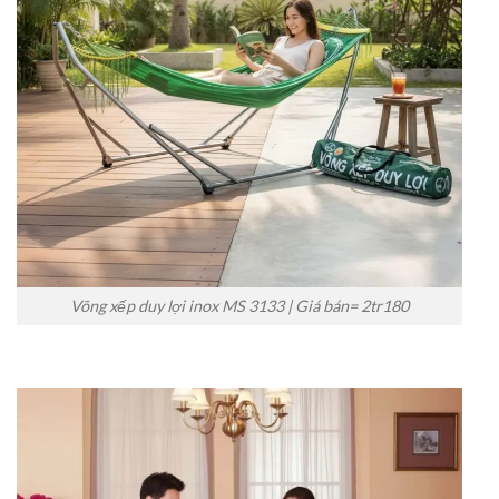
Võng xếp duy lợi inox MS 3133 | Giá bán= 2tr180