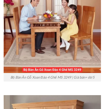
Bộ Bàn Ăn Gỗ Xoan Đào 4 Ghế MS 3249 | Giá bán= 6tr5