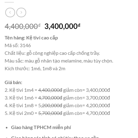
Giá
Giá
4,400,000
3,400,000
₫
₫
gốc
hiện
Tên hàng: Kệ tivi cao cấp
là:
tại
Mã số: 3146
4,400,000₫.
là:
Chất liệu: gỗ công nghiệp cao cấp chống trầy.
3,400,000₫.
Màu sắc: màu gỗ nhân tạo melamine, màu tùy chọn.
Kích thước: 1m6, 1m8 và 2m
Giá bán:
2. Kệ tivi 1m4 =
4,400,000đ
giảm còn= 3,400,000đ
3. Kệ tivi 1m6 =
4,700,000đ
giảm còn= 3,700,000đ
4. Kệ tivi 1m8 = 5
,200,000đ
giảm còn= 4,200,000đ
5. Kệ tivi 2m0 =
5,700,000đ
giảm còn= 4,700,000đ
Giao hàng TPHCM miễn phí
Giao hàng các tỉnh có phí tùy theo xa gần.