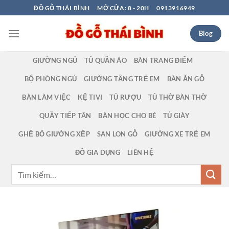
Bỏ
ĐỒ GỖ THÁI BÌNH
MỞ CỬA: 8 - 20H
0913916949
qua
nội
Blog
dung
GIƯỜNG NGỦ
TỦ QUẦN ÁO
BÀN TRANG ĐIỂM
BỘ PHÒNG NGỦ
GIƯỜNG TẦNG TRẺ EM
BÀN ĂN GỖ
BÀN LÀM VIỆC
KỆ TIVI
TỦ RƯỢU
TỦ THỜ BÀN THỜ
QUẦY TIẾP TÂN
BÀN HỌC CHO BÉ
TỦ GIÀY
GHẾ BỐ GIƯỜNG XẾP
SAN LON GỖ
GIƯỜNG XE TRẺ EM
ĐỒ GIA DỤNG
LIÊN HỆ
Tìm
kiếm: