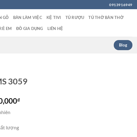
0913916949
N GỖ
BÀN LÀM VIỆC
KỆ TIVI
TỦ RƯỢU
TỦ THỜ BÀN THỜ
RẺ EM
ĐỒ GIA DỤNG
LIÊN HỆ
Blog
 MS 3059
Giá
0,000
₫
hiện
nhiên
tại
0,000₫.
là:
hất lượng
13,500,000₫.