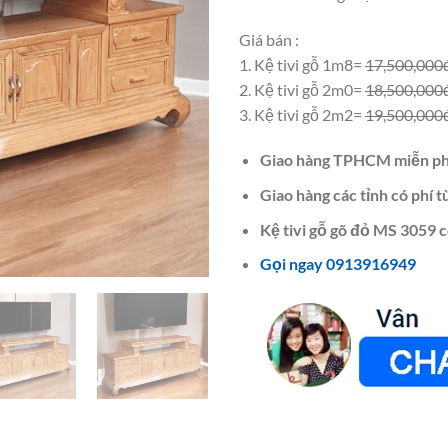
Giá bán :
1. Kệ tivi gỗ 1m8=
17,500,000
2. Kệ tivi gỗ 2m0=
18,500,000
3. Kệ tivi gỗ 2m2=
19,500,000
Giao hàng TPHCM miễn ph
Giao hàng các tỉnh có phí t
Kệ tivi gỗ gõ đỏ MS 3059 c
Gọi ngay 0913916949