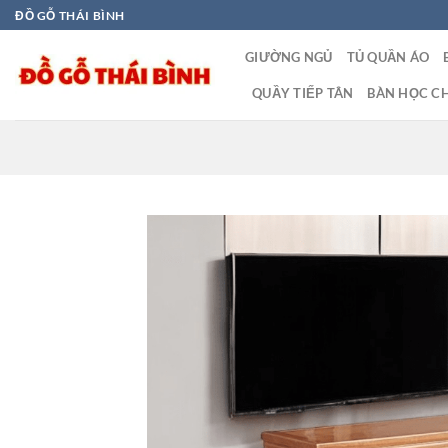
Bỏ
ĐỒ GỖ THÁI BÌNH
qua
GIƯỜNG NGỦ
TỦ QUẦN ÁO
nội
dung
QUẦY TIẾP TÂN
BÀN HỌC CH