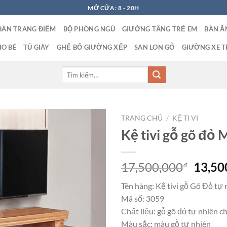
MỞ CỬA: 8 - 20H
BÀN TRANG ĐIỂM
BỘ PHÒNG NGỦ
GIƯỜNG TẦNG TRẺ EM
BÀN Ă
O BÉ
TỦ GIÀY
GHẾ BỐ GIƯỜNG XẾP
SAN LON GỖ
GIƯỜNG XE T
Tìm
kiếm:
TRANG CHỦ
/
KỆ TI VI
Kệ tivi gỗ gõ đỏ
Giá
17,500,000
13,50
₫
gốc
Tên hàng: Kệ tivi gỗ Gõ Đỏ tự 
là:
Mã số: 3059
17,50
Chất liệu: gỗ gõ đỏ tự nhiên c
Màu sắc: màu gỗ tự nhiên