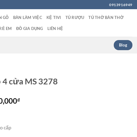
0913916949
N GỖ
BÀN LÀM VIỆC
KỆ TIVI
TỦ RƯỢU
TỦ THỜ BÀN THỜ
RẺ EM
ĐỒ GIA DỤNG
LIÊN HỆ
Blog
ỏ 4 cửa MS 3278
Giá
0,000
₫
hiện
tại
0,000₫.
là:
ao cấp
29,500,000₫.