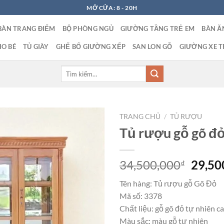
MỞ CỬA: 8 - 20H
BÀN TRANG ĐIỂM
BỘ PHÒNG NGỦ
GIƯỜNG TẦNG TRẺ EM
BÀN Ă
O BÉ
TỦ GIÀY
GHẾ BỐ GIƯỜNG XẾP
SAN LON GỖ
GIƯỜNG XE T
Tìm
kiếm:
TRANG CHỦ
/
TỦ RƯỢU
Tủ rượu gỗ gõ đ
Giá
34,500,000
29,50
₫
gốc
Tên hàng: Tủ rượu gỗ Gõ Đỏ
là:
Mã số: 3378
34,50
Chất liệu: gỗ gõ đỏ tự nhiên c
Màu sắc: màu gỗ tự nhiên