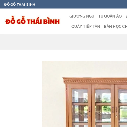
Bỏ
ĐỒ GỖ THÁI BÌNH
qua
GIƯỜNG NGỦ
TỦ QUẦN ÁO
nội
dung
QUẦY TIẾP TÂN
BÀN HỌC CH