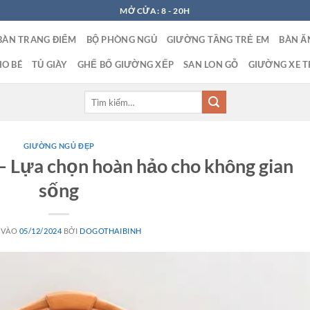
MỞ CỬA: 8 - 20H
BÀN TRANG ĐIỂM
BỘ PHÒNG NGỦ
GIƯỜNG TẦNG TRẺ EM
BÀN Ă
O BÉ
TỦ GIÀY
GHẾ BỐ GIƯỜNG XẾP
SAN LON GỖ
GIƯỜNG XE T
Tìm
kiếm:
GIƯỜNG NGỦ ĐẸP
– Lựa chọn hoàn hảo cho không gian
sống
 VÀO
05/12/2024
BỞI
DOGOTHAIBINH