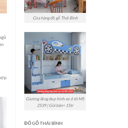
Cửa hàng đồ gỗ Thái Bình
ngủ
ọn
 hợp
Giường tầng đẹp hình xe ô tô MS
2539 | Giá bán= 15tr
ĐỔ GỖ THÁI BÌNH