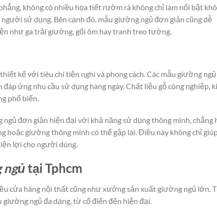
hẳng, không có nhiều họa tiết rườm rà không chỉ làm nổi bật kh
ho người sử dụng. Bên cạnh đó, mẫu giường ngủ đơn giản cũng dễ
iện như ga trải giường, gối ôm hay tranh treo tường.
i
hiết kế với tiêu chí tiện nghi và phong cách. Các mẫu giường ngủ
n đáp ứng nhu cầu sử dụng hàng ngày. Chất liệu gỗ công nghiệp, k
ng phổ biến.
g ngủ đơn giản hiện đại với khả năng sử dụng thông minh, chẳng
g hoặc giường thông minh có thể gập lại. Điều này không chỉ giú
iện lợi cho người dùng.
g ngủ
tại Tphcm
iều cửa hàng nội thất cũng như xưởng sản xuất giường ngủ lớn. T
 giường ngủ đa dạng, từ cổ điển đến hiện đại.