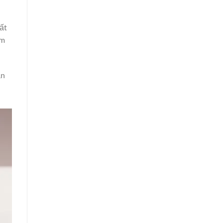
ất
om
ạn