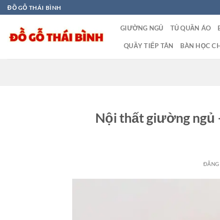
Bỏ
ĐỒ GỖ THÁI BÌNH
qua
GIƯỜNG NGỦ
TỦ QUẦN ÁO
nội
dung
QUẦY TIẾP TÂN
BÀN HỌC CH
Nội thất giường ngủ 
ĐĂNG