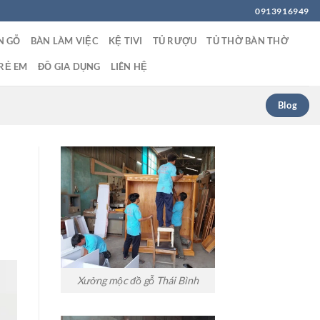
0913916949
N GỖ
BÀN LÀM VIỆC
KỆ TIVI
TỦ RƯỢU
TỦ THỜ BÀN THỜ
RẺ EM
ĐỒ GIA DỤNG
LIÊN HỆ
Blog
Xưởng mộc đồ gỗ Thái Bình