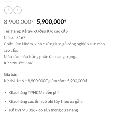
Giá
Giá
8,900,000
5,900,000
₫
₫
gốc
hiện
Tên hàng: Kệ tivi cường lực cao cấp
là:
tại
Mã số: 3167
8,900,000₫.
là:
Chất liệu: Nhôm, kính cường lực, gỗ công nghiệp sơn men
5,900,000₫.
cao cấp.
Màu sắc: màu trắng phốn đen sang trọng..
Kích thước: 1m6
Giá bán:
Kệ tivi 1m6 =
8,900,000đ
giảm còn= 5,900,000đ
Giao hàng TPHCM miễn phí
Giao hàng các tỉnh có phí tùy theo xa gần.
Kệ tivi MS 3167 có sẵn trong cửa hàng