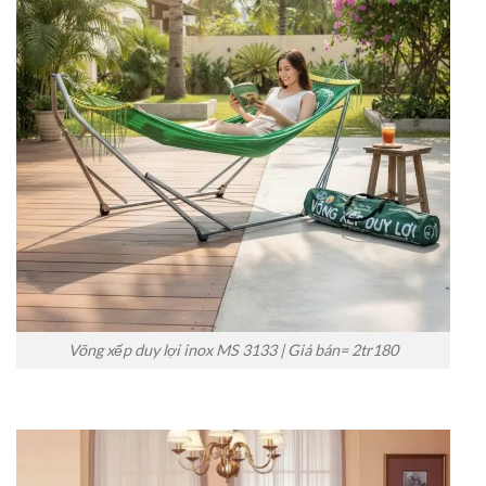
Võng xếp duy lợi inox MS 3133 | Giá bán= 2tr180