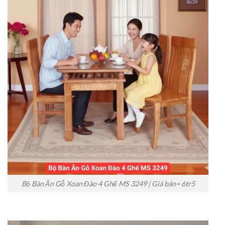
Bộ Bàn Ăn Gỗ Xoan Đào 4 Ghế MS 3249 | Giá bán= 6tr5