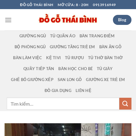
Bỏ
ĐỒ GỖ THÁI BÌNH
MỞ CỬA: 8 - 20H
0913916949
qua
nội
Blog
dung
GIƯỜNG NGỦ
TỦ QUẦN ÁO
BÀN TRANG ĐIỂM
BỘ PHÒNG NGỦ
GIƯỜNG TẦNG TRẺ EM
BÀN ĂN GỖ
BÀN LÀM VIỆC
KỆ TIVI
TỦ RƯỢU
TỦ THỜ BÀN THỜ
QUẦY TIẾP TÂN
BÀN HỌC CHO BÉ
TỦ GIÀY
GHẾ BỐ GIƯỜNG XẾP
SAN LON GỖ
GIƯỜNG XE TRẺ EM
ĐỒ GIA DỤNG
LIÊN HỆ
Tìm
kiếm: