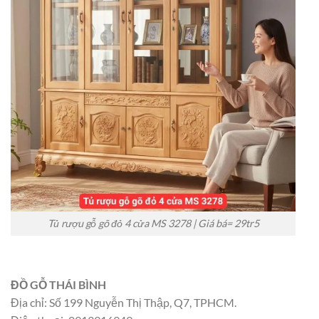
Tủ rượu gỗ gõ đỏ 4 cửa MS 3278 | Giá bá= 29tr5
ĐỒ GỖ THÁI BÌNH
Địa chỉ: Số 199 Nguyễn Thị Thập, Q7, TPHCM.