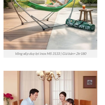
Võng xếp duy lợi inox MS 3133 | Giá bán= 2tr180