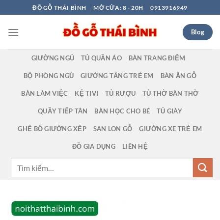
Bỏ
ĐỒ GỖ THÁI BÌNH
MỞ CỬA: 8 - 20H
0913916949
qua
nội
Blog
dung
GIƯỜNG NGỦ
TỦ QUẦN ÁO
BÀN TRANG ĐIỂM
BỘ PHÒNG NGỦ
GIƯỜNG TẦNG TRẺ EM
BÀN ĂN GỖ
BÀN LÀM VIỆC
KỆ TIVI
TỦ RƯỢU
TỦ THỜ BÀN THỜ
QUẦY TIẾP TÂN
BÀN HỌC CHO BÉ
TỦ GIÀY
GHẾ BỐ GIƯỜNG XẾP
SAN LON GỖ
GIƯỜNG XE TRẺ EM
ĐỒ GIA DỤNG
LIÊN HỆ
Tìm
kiếm: