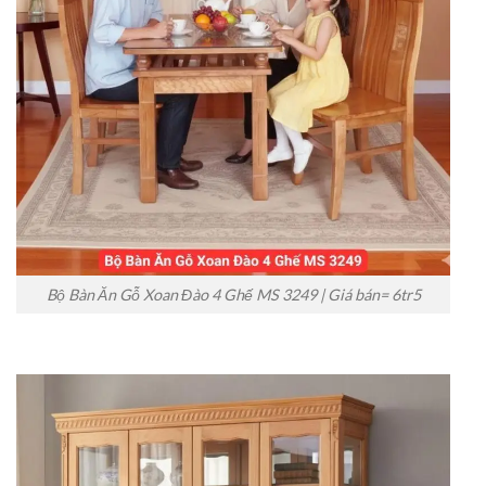
Bộ Bàn Ăn Gỗ Xoan Đào 4 Ghế MS 3249 | Giá bán= 6tr5