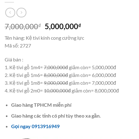
Giá
Giá
7,000,000
5,000,000
₫
₫
gốc
hiện
Tên hàng: Kệ tivi kính cong cường lực
là:
tại
Mã số: 2727
7,000,000₫.
là:
5,000,000₫.
Giá bán :
1. Kệ tivi gỗ 1m4=
7,000,000đ
giảm còn= 5,000,000đ
2. Kệ tivi gỗ 1m6=
8,000,000đ
giảm còn= 6,000,000đ
3. Kệ tivi gỗ 1m8=
9,000,000đ
giảm còn= 7,000,000đ
4. Kệ tivi gỗ 2m0=
10,000,000đ
giảm còn= 8,000,000đ
Giao hàng TPHCM miễn phí
Giao hàng các tỉnh có phí tùy theo xa gần.
Gọi ngay 0913916949