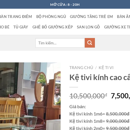
MỞ CỬA: 8 - 20H
BÀN TRANG ĐIỂM
BỘ PHÒNG NGỦ
GIƯỜNG TẦNG TRẺ EM
BÀN Ă
O BÉ
TỦ GIÀY
GHẾ BỐ GIƯỜNG XẾP
SAN LON GỖ
GIƯỜNG XE T
Tìm
kiếm:
TRANG CHỦ
/
KỆ TI VI
Kệ tivi kính cao 
Giá
10,500,000
7,500
₫
gốc
Giá bán:
là:
Kệ tivi kính 1m6=
8,500,000đ
10,50
Kệ tivi kính 1m8=
9,000,000đ
Kệ tivi kính 2m0=
9,500,000đ