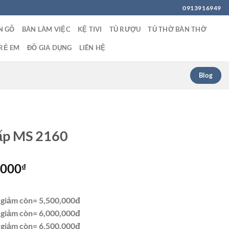
0913916949
N GỖ
BÀN LÀM VIỆC
KỆ TIVI
TỦ RƯỢU
TỦ THỜ BÀN THỜ
RẺ EM
ĐỒ GIA DỤNG
LIÊN HỆ
Blog
cấp MS 2160
Giá
,000
₫
hiện
tại
giảm còn= 5,500,000đ
0,000₫.
là:
giảm còn= 6,000,000đ
7,500,000₫.
giảm còn= 6,500,000đ