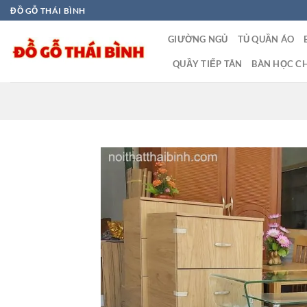
Bỏ
ĐỒ GỖ THÁI BÌNH
qua
GIƯỜNG NGỦ
TỦ QUẦN ÁO
nội
dung
QUẦY TIẾP TÂN
BÀN HỌC CH