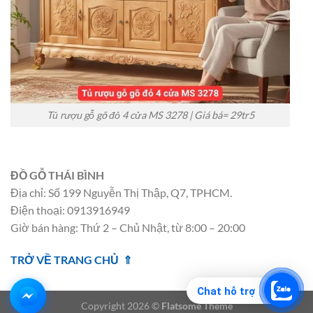
Tủ rượu gỗ gõ đỏ 4 cửa MS 3278 | Giá bá= 29tr5
ĐỒ GỖ THÁI BÌNH
Địa chỉ: Số 199 Nguyễn Thị Thập, Q7, TPHCM.
Điện thoại: 0913916949
Giờ bán hàng: Thứ 2 – Chủ Nhật, từ 8:00 – 20:00
TRỞ VỀ TRANG CHỦ ⇑
Chat hỗ trợ
Copyright 2026 ©
Flatsome Theme