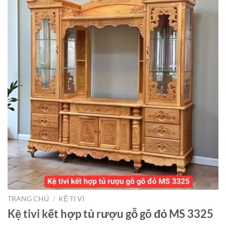
TRANG CHỦ
/
KỆ TI VI
Kệ tivi kết hợp tủ rượu gỗ gõ đỏ MS 3325