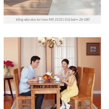
Võng xếp duy lợi inox MS 3133 | Giá bán= 2tr180