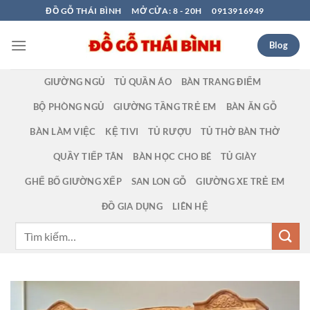
Bỏ
ĐỒ GỖ THÁI BÌNH
MỞ CỬA: 8 - 20H
0913916949
qua
nội
Blog
dung
GIƯỜNG NGỦ
TỦ QUẦN ÁO
BÀN TRANG ĐIỂM
BỘ PHÒNG NGỦ
GIƯỜNG TẦNG TRẺ EM
BÀN ĂN GỖ
BÀN LÀM VIỆC
KỆ TIVI
TỦ RƯỢU
TỦ THỜ BÀN THỜ
QUẦY TIẾP TÂN
BÀN HỌC CHO BÉ
TỦ GIÀY
GHẾ BỐ GIƯỜNG XẾP
SAN LON GỖ
GIƯỜNG XE TRẺ EM
ĐỒ GIA DỤNG
LIÊN HỆ
Tìm
kiếm: