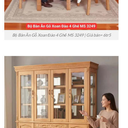
Bộ Bàn Ăn Gỗ Xoan Đào 4 Ghế MS 3249 | Giá bán= 6tr5