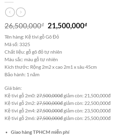
Giá
Giá
26,500,000
21,500,000
₫
₫
gốc
hiện
Tên hàng: Kệ tivi gỗ Gõ Đỏ
là:
tại
Mã số: 3325
26,500,000₫.
là:
Chất liệu: gỗ gõ đỏ tự nhiên
21,500,000₫.
Màu sắc: màu gỗ tự nhiên
Kích thước: Rộng 2m2 x cao 2m1 x sâu 45cm
Bảo hành: 1 năm
Giá bán:
Kệ tivi gỗ 2m0:
27,500,000đ
giảm còn: 21,500,000đ
Kệ tivi gỗ 2m2:
27,500,000đ
giảm còn: 22,500,000đ
Kệ tivi gỗ 2m4:
27,500,000đ
giảm còn: 23,500,000đ
Kệ tivi gỗ 2m6:
27,500,000đ
giảm còn: 25,500,000đ
Giao hàng TPHCM miễn phí