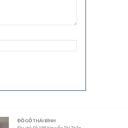
ĐỒ GỖ THÁI BÌNH
Địa chỉ: Số 199 Nguyễn Thị Thập,