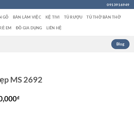
0913916949
N GỖ
BÀN LÀM VIỆC
KỆ TIVI
TỦ RƯỢU
TỦ THỜ BÀN THỜ
RẺ EM
ĐỒ GIA DỤNG
LIÊN HỆ
Blog
 đẹp MS 2692
Giá
0,000
₫
hiện
tại
0,000₫.
là:
11,500,000₫.