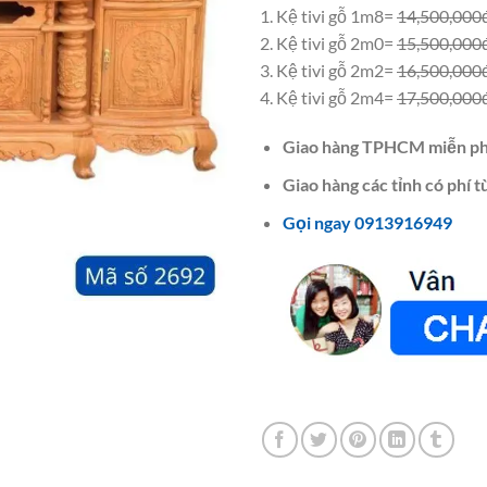
1. Kệ tivi gỗ 1m8=
14,500,000
2. Kệ tivi gỗ 2m0=
15,500,000
3. Kệ tivi gỗ 2m2=
16,500,000
4. Kệ tivi gỗ 2m4=
17,500,000
Giao hàng TPHCM miễn ph
Giao hàng các tỉnh có phí t
Gọi ngay 0913916949