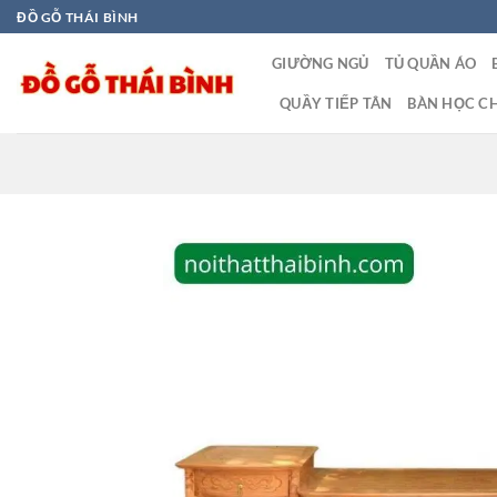
Bỏ
ĐỒ GỖ THÁI BÌNH
qua
GIƯỜNG NGỦ
TỦ QUẦN ÁO
nội
dung
QUẦY TIẾP TÂN
BÀN HỌC CH