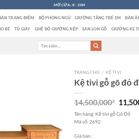
MỞ CỬA: 8 - 20H
BÀN TRANG ĐIỂM
BỘ PHÒNG NGỦ
GIƯỜNG TẦNG TRẺ EM
BÀN Ă
O BÉ
TỦ GIÀY
GHẾ BỐ GIƯỜNG XẾP
SAN LON GỖ
GIƯỜNG XE T
Tìm
kiếm:
TRANG CHỦ
/
KỆ TI VI
Kệ tivi gỗ gõ đỏ
Giá
14,500,000
11,50
₫
gốc
Tên hàng: Kệ tivi gỗ Gõ Đỏ
là:
Mã số: 2692
14,50
Giá bán :