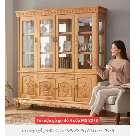
Tủ rượu gỗ gõ đỏ 4 cửa MS 3278 | Giá bá= 29tr5