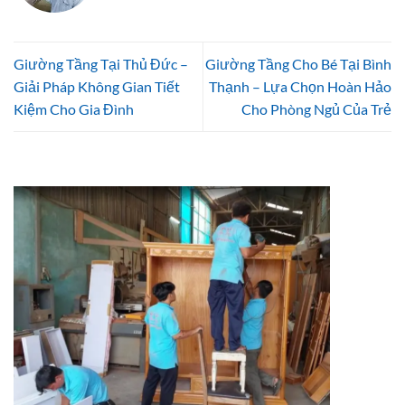
Giường Tầng Tại Thủ Đức –
Giường Tầng Cho Bé Tại Bình
Giải Pháp Không Gian Tiết
Thạnh – Lựa Chọn Hoàn Hảo
Kiệm Cho Gia Đình
Cho Phòng Ngủ Của Trẻ