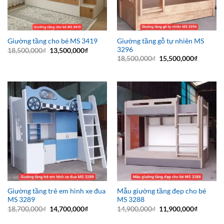
Giường tầng gỗ tự nhiên MS
Giường tầng cho bé MS 3419
3296
Giá
Giá
18,500,000
₫
13,500,000
₫
gốc
hiện
Giá
Giá
18,500,000
₫
15,500,000
₫
là:
tại
gốc
hiện
18,500,000₫.
là:
là:
tại
13,500,000₫.
18,500,000₫.
là:
15,500,0
Giường tầng trẻ em hình xe đua
Mẫu giường tầng đẹp cho bé
MS 3289
MS 3288
Giá
Giá
Giá
Giá
18,700,000
₫
14,700,000
₫
14,900,000
₫
11,900,000
₫
gốc
hiện
gốc
hiện
là:
tại
là:
tại