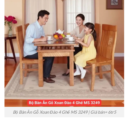
Bộ Bàn Ăn Gỗ Xoan Đào 4 Ghế MS 3249 | Giá bán= 6tr5