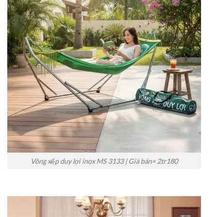
Võng xếp duy lợi inox MS 3133 | Giá bán= 2tr180