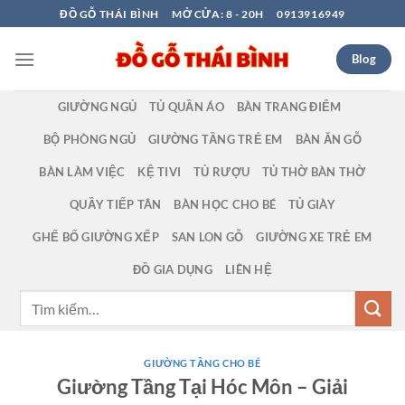
Bỏ
ĐỒ GỖ THÁI BÌNH
MỞ CỬA: 8 - 20H
0913916949
qua
nội
Blog
dung
GIƯỜNG NGỦ
TỦ QUẦN ÁO
BÀN TRANG ĐIỂM
BỘ PHÒNG NGỦ
GIƯỜNG TẦNG TRẺ EM
BÀN ĂN GỖ
BÀN LÀM VIỆC
KỆ TIVI
TỦ RƯỢU
TỦ THỜ BÀN THỜ
QUẦY TIẾP TÂN
BÀN HỌC CHO BÉ
TỦ GIÀY
GHẾ BỐ GIƯỜNG XẾP
SAN LON GỖ
GIƯỜNG XE TRẺ EM
ĐỒ GIA DỤNG
LIÊN HỆ
Tìm
kiếm:
GIƯỜNG TẦNG CHO BÉ
Giường Tầng Tại Hóc Môn – Giải