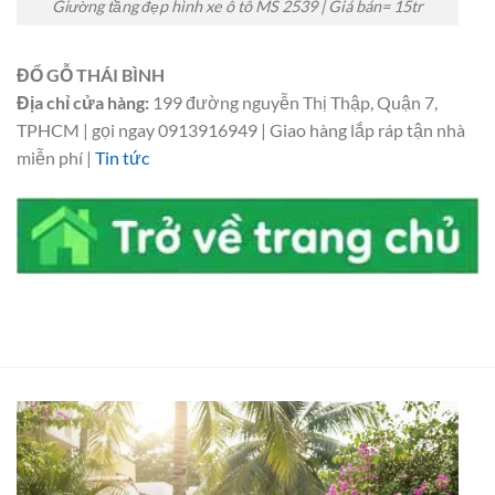
Giường tầng đẹp hình xe ô tô MS 2539 | Giá bán= 15tr
ĐỔ GỖ THÁI BÌNH
Địa chỉ cửa hàng:
199 đường nguyễn Thị Thập, Quận 7,
TPHCM | gọi ngay 0913916949 | Giao hàng lắp ráp tận nhà
miễn phí |
Tin tức