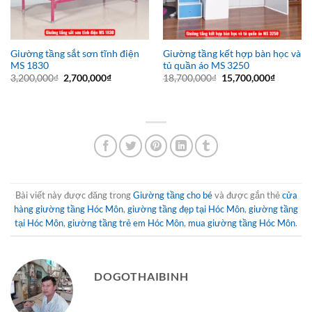
Giường tầng sắt sơn tĩnh điện
Giường tầng kết hợp bàn học và
MS 1830
tủ quần áo MS 3250
Giá
Giá
Giá
Giá
3,200,000
₫
2,700,000
₫
18,700,000
₫
15,700,000
₫
gốc
hiện
gốc
hiện
là:
tại
là:
tại
3,200,000₫.
là:
18,700,000₫.
là:
2,700,000₫.
15,700,0
Bài viết này được đăng trong
Giường tầng cho bé
và được gắn thẻ
cửa
hàng giường tầng Hóc Môn
,
giường tầng đẹp tại Hóc Môn
,
giường tầng
tại Hóc Môn
,
giường tầng trẻ em Hóc Môn
,
mua giường tầng Hóc Môn
.
DOGOTHAIBINH