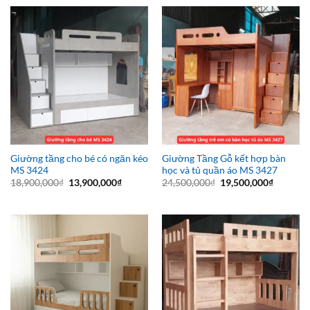
Giường tầng cho bé có ngăn kéo
Giường Tầng Gỗ kết hợp bàn
MS 3424
học và tủ quần áo MS 3427
Giá
Giá
Giá
Giá
18,900,000
₫
13,900,000
₫
24,500,000
₫
19,500,000
₫
gốc
hiện
gốc
hiện
là:
tại
là:
tại
18,900,000₫.
là:
24,500,000₫.
là:
13,900,000₫.
19,500,0