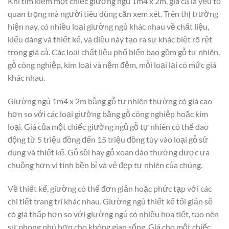
Khi tìm kiếm một chiếc giường ngủ 1m4 x 2m, giá cả là yếu tố
quan trọng mà người tiêu dùng cần xem xét. Trên thị trường
hiện nay, có nhiều loại giường ngủ khác nhau về chất liệu,
kiểu dáng và thiết kế, và điều này tạo ra sự khác biệt rõ rệt
trong giá cả. Các loại chất liệu phổ biến bao gồm gỗ tự nhiên,
gỗ công nghiệp, kim loại và nệm đệm, mỗi loại lại có mức giá
khác nhau.
Giường ngủ 1m4 x 2m bằng gỗ tự nhiên thường có giá cao
hơn so với các loại giường bằng gỗ công nghiệp hoặc kim
loại. Giá của một chiếc giường ngủ gỗ tự nhiên có thể dao
động từ 5 triệu đồng đến 15 triệu đồng tùy vào loại gỗ sử
dụng và thiết kế. Gỗ sồi hay gỗ xoan đào thường được ưa
chuộng hơn vì tính bền bỉ và vẻ đẹp tự nhiên của chúng.
Về thiết kế, giường có thể đơn giản hoặc phức tạp với các
chi tiết trang trí khác nhau. Giường ngủ thiết kế tối giản sẽ
có giá thấp hơn so với giường ngủ có nhiều họa tiết, tạo nên
sự phong phú hơn cho không gian sống. Giá cho một chiếc