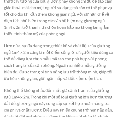
thước lý tưởng của loại giường này không chỉ đủ để tạo cảm
giác thoải mái cho một người sử dụng mà còn có thể phục vụ
tốt cho đôi khi cần thêm không gian ngủ. Với sự hạn chế về
diện tích phổ biến trong các căn hộ hiện nay, giường ngủ
1m4 x 2m trở thành lựa chọn hoàn hảo mà không làm giảm
thiểu tính thẩm mỹ của phòng ngủ.
Hơn nữa, sự đa dạng trong thiết kế và chất liệu của giường
ngủ 1m4 x 2m cũng là một điểm cộng lớn. Người tiêu dùng có
thể dễ dàng lựa chọn mẫu mã sao cho phù hợp với phong
cách trang trí của căn phòng. Ngoài ra, nhiều mẫu giường
hiện đại được trang bị tính năng lưu trữ thông minh, giúp tối
ưu hóa không gian, giữ ngăn nắp và tiết kiệm diện tích.
Không thể không nhắc đến mức giá cạnh tranh của giường
ngủ 1m4 x 2m. Trong khi một số loại giường lớn hơn thường
đắt đỏ, giường ngủ này cung cấp sự kết hợp hoàn hảo giữa
chi phí và chất lượng. Điều này khiến chúng trở nên hấp dẫn,
đặc biệt đối với những ai đang tìm kiếm giải pháp tài chính