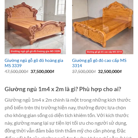
Giường ngủ gỗ gõ đỏ hoàng gia
Giường gỗ gõ đỏ cao cấp MS
MS 3339
3314
Giá
Giá
Giá
Giá
47,500,000
₫
37,500,000
₫
37,500,000
₫
32,500,000
₫
gốc
hiện
gốc
hiện
là:
tại
là:
tại
47,500,000₫.
là:
37,500,000₫.
là:
37,500,000₫.
32,500,0
Giường ngủ 1m4 x 2m là gì? Phù hợp cho ai?
Giường ngủ 1m4 x 2m chính là một trong những kích thước
phổ biến trên thị trường hiện nay, thường được lựa chọn
cho không gian sống có diện tích khiêm tốn. Với kích thước
này, giường mang lại sự tiện lợi tối ưu cho người sử dụng,
đồng thời vẫn đảm bảo tính thẩm mỹ cho căn phòng. Đặc