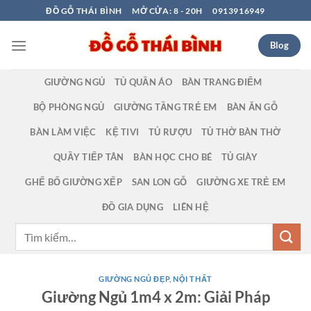
Bỏ
ĐỒ GỖ THÁI BÌNH
MỞ CỬA: 8 - 20H
0913916949
qua
nội
Blog
dung
GIƯỜNG NGỦ
TỦ QUẦN ÁO
BÀN TRANG ĐIỂM
BỘ PHÒNG NGỦ
GIƯỜNG TẦNG TRẺ EM
BÀN ĂN GỖ
BÀN LÀM VIỆC
KỆ TIVI
TỦ RƯỢU
TỦ THỜ BÀN THỜ
QUẦY TIẾP TÂN
BÀN HỌC CHO BÉ
TỦ GIÀY
GHẾ BỐ GIƯỜNG XẾP
SAN LON GỖ
GIƯỜNG XE TRẺ EM
ĐỒ GIA DỤNG
LIÊN HỆ
Tìm
kiếm:
GIƯỜNG NGỦ ĐẸP
,
NỘI THẤT
Giường Ngủ 1m4 x 2m: Giải Pháp