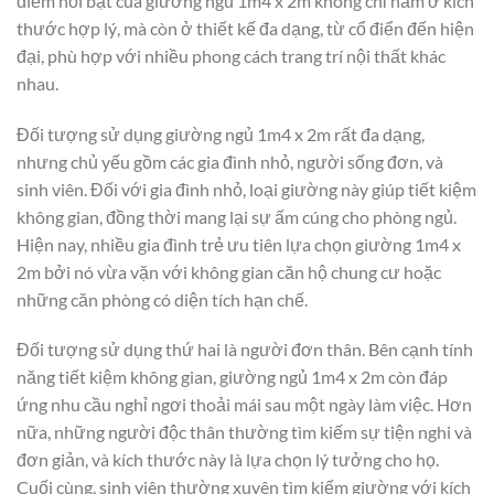
điểm nổi bật của giường ngủ 1m4 x 2m không chỉ nằm ở kích
thước hợp lý, mà còn ở thiết kế đa dạng, từ cổ điển đến hiện
đại, phù hợp với nhiều phong cách trang trí nội thất khác
nhau.
Đối tượng sử dụng giường ngủ 1m4 x 2m rất đa dạng,
nhưng chủ yếu gồm các gia đình nhỏ, người sống đơn, và
sinh viên. Đối với gia đình nhỏ, loại giường này giúp tiết kiệm
không gian, đồng thời mang lại sự ấm cúng cho phòng ngủ.
Hiện nay, nhiều gia đình trẻ ưu tiên lựa chọn giường 1m4 x
2m bởi nó vừa vặn với không gian căn hộ chung cư hoặc
những căn phòng có diện tích hạn chế.
Đối tượng sử dụng thứ hai là người đơn thân. Bên cạnh tính
năng tiết kiệm không gian, giường ngủ 1m4 x 2m còn đáp
ứng nhu cầu nghỉ ngơi thoải mái sau một ngày làm việc. Hơn
nữa, những người độc thân thường tìm kiếm sự tiện nghi và
đơn giản, và kích thước này là lựa chọn lý tưởng cho họ.
Cuối cùng, sinh viên thường xuyên tìm kiếm giường với kích