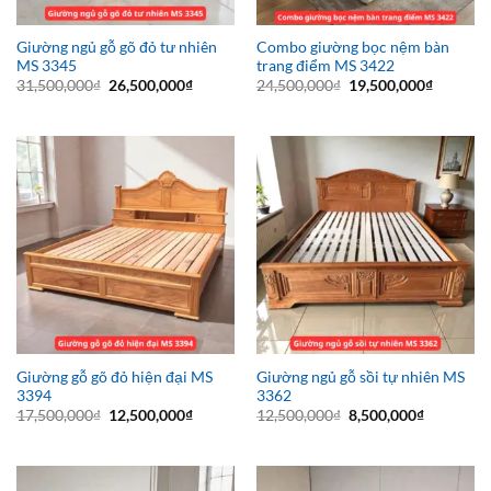
Giường ngủ gỗ gõ đỏ tư nhiên
Combo giường bọc nệm bàn
MS 3345
trang điểm MS 3422
Giá
Giá
Giá
Giá
31,500,000
₫
26,500,000
₫
24,500,000
₫
19,500,000
₫
gốc
hiện
gốc
hiện
là:
tại
là:
tại
31,500,000₫.
là:
24,500,000₫.
là:
26,500,000₫.
19,500,0
Giường gỗ gõ đỏ hiện đại MS
Giường ngủ gỗ sồi tự nhiên MS
3394
3362
Giá
Giá
Giá
Giá
17,500,000
₫
12,500,000
₫
12,500,000
₫
8,500,000
₫
gốc
hiện
gốc
hiện
là:
tại
là:
tại
17,500,000₫.
là:
12,500,000₫.
là:
12,500,000₫.
8,500,000