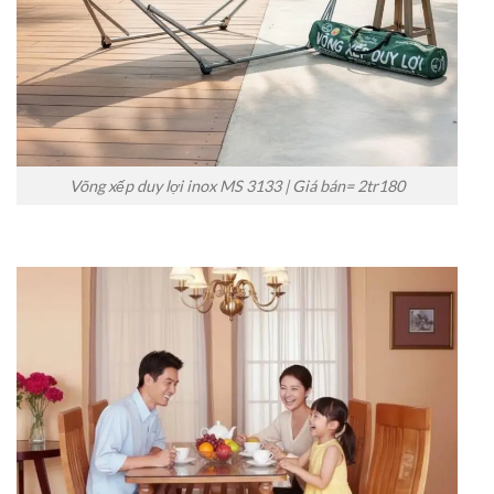
Võng xếp duy lợi inox MS 3133 | Giá bán= 2tr180