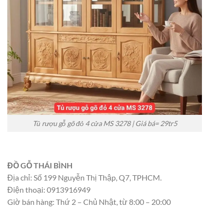
Tủ rượu gỗ gõ đỏ 4 cửa MS 3278 | Giá bá= 29tr5
ĐỒ GỖ THÁI BÌNH
Địa chỉ: Số 199 Nguyễn Thị Thập, Q7, TPHCM.
Điện thoại: 0913916949
Giờ bán hàng: Thứ 2 – Chủ Nhật, từ 8:00 – 20:00