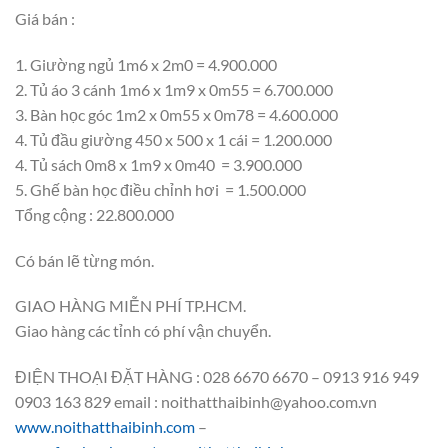
Giá bán :
1. Giường ngủ 1m6 x 2m0 = 4.900.000
2. Tủ áo 3 cánh 1m6 x 1m9 x 0m55 = 6.700.000
3. Bàn học góc 1m2 x 0m55 x 0m78 = 4.600.000
4. Tủ đầu giường 450 x 500 x 1 cái = 1.200.000
4. Tủ sách 0m8 x 1m9 x 0m40 = 3.900.000
5. Ghế bàn học điều chỉnh hơi = 1.500.000
Tổng cộng : 22.800.000
Có bán lẽ từng món.
GIAO HÀNG MIỄN PHÍ TP.HCM.
Giao hàng các tỉnh có phí vận chuyển.
ĐIỆN THOẠI ĐẶT HÀNG : 028 6670 6670 – 0913 916 949
0903 163 829 email : noithatthaibinh@yahoo.com.vn
www.noithatthaibinh.com
–