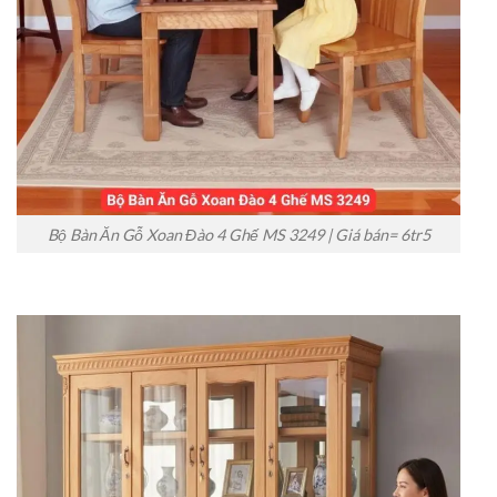
Bộ Bàn Ăn Gỗ Xoan Đào 4 Ghế MS 3249 | Giá bán= 6tr5