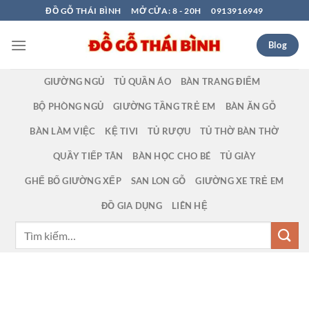
Bỏ
ĐỒ GỖ THÁI BÌNH
MỞ CỬA: 8 - 20H
0913916949
qua
nội
Blog
dung
GIƯỜNG NGỦ
TỦ QUẦN ÁO
BÀN TRANG ĐIỂM
BỘ PHÒNG NGỦ
GIƯỜNG TẦNG TRẺ EM
BÀN ĂN GỖ
BÀN LÀM VIỆC
KỆ TIVI
TỦ RƯỢU
TỦ THỜ BÀN THỜ
QUẦY TIẾP TÂN
BÀN HỌC CHO BÉ
TỦ GIÀY
GHẾ BỐ GIƯỜNG XẾP
SAN LON GỖ
GIƯỜNG XE TRẺ EM
ĐỒ GIA DỤNG
LIÊN HỆ
Tìm
kiếm: