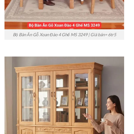
Bộ Bàn Ăn Gỗ Xoan Đào 4 Ghế MS 3249 | Giá bán= 6tr5