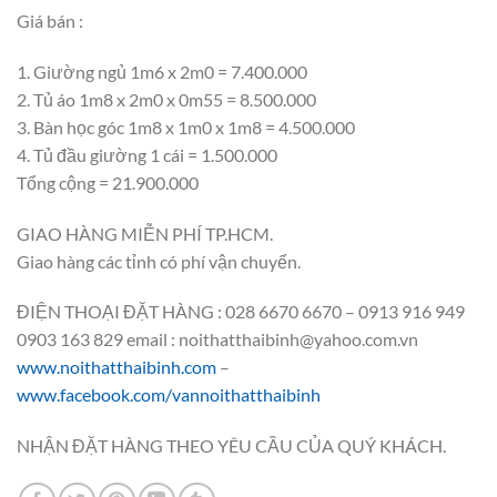
Giá bán :
1. Giường ngủ 1m6 x 2m0 = 7.400.000
2. Tủ áo 1m8 x 2m0 x 0m55 = 8.500.000
3. Bàn học góc 1m8 x 1m0 x 1m8 = 4.500.000
4. Tủ đầu giường 1 cái = 1.500.000
Tổng cộng = 21.900.000
GIAO HÀNG MIỄN PHÍ TP.HCM.
Giao hàng các tỉnh có phí vận chuyển.
ĐIỆN THOẠI ĐẶT HÀNG : 028 6670 6670 – 0913 916 949
0903 163 829 email : noithatthaibinh@yahoo.com.vn
www.noithatthaibinh.com
–
www.facebook.com/vannoithatthaibinh
NHẬN ĐẶT HÀNG THEO YÊU CẦU CỦA QUÝ KHÁCH.