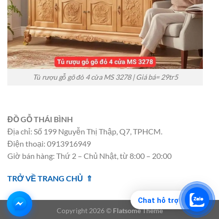
Tủ rượu gỗ gõ đỏ 4 cửa MS 3278 | Giá bá= 29tr5
ĐỒ GỖ THÁI BÌNH
Địa chỉ: Số 199 Nguyễn Thị Thập, Q7, TPHCM.
Điện thoại: 0913916949
Giờ bán hàng: Thứ 2 – Chủ Nhật, từ 8:00 – 20:00
TRỞ VỀ TRANG CHỦ ⇑
Chat hỗ trợ
Copyright 2026 ©
Flatsome Theme