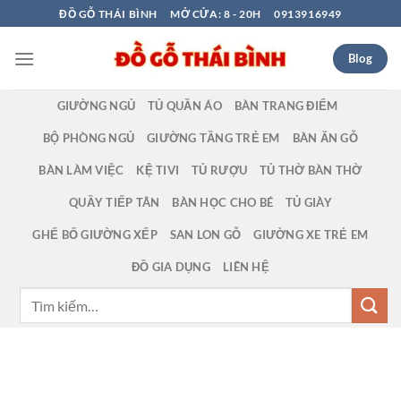
Bỏ
ĐỒ GỖ THÁI BÌNH
MỞ CỬA: 8 - 20H
0913916949
qua
nội
Blog
dung
GIƯỜNG NGỦ
TỦ QUẦN ÁO
BÀN TRANG ĐIỂM
BỘ PHÒNG NGỦ
GIƯỜNG TẦNG TRẺ EM
BÀN ĂN GỖ
BÀN LÀM VIỆC
KỆ TIVI
TỦ RƯỢU
TỦ THỜ BÀN THỜ
QUẦY TIẾP TÂN
BÀN HỌC CHO BÉ
TỦ GIÀY
GHẾ BỐ GIƯỜNG XẾP
SAN LON GỖ
GIƯỜNG XE TRẺ EM
ĐỒ GIA DỤNG
LIÊN HỆ
Tìm
kiếm: