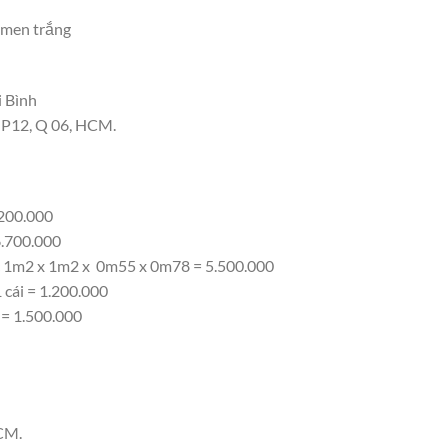
n men trắng
i Bình
, P12, Q 06, HCM.
.200.000
6.700.000
óc 1m2 x 1m2 x 0m55 x 0m78 = 5.500.000
 cái = 1.200.000
 = 1.500.000
CM.