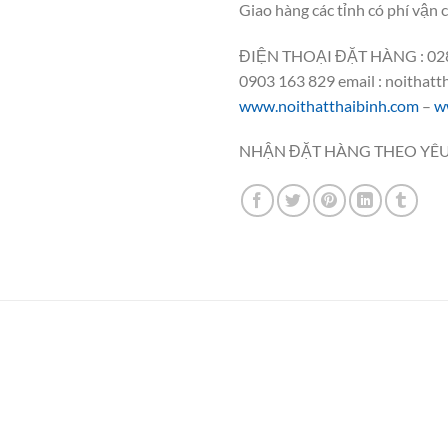
Giao hàng các tỉnh có phí vận 
ĐIỆN THOẠI ĐẶT HÀNG : 028
0903 163 829 email : noithat
www.noithatthaibinh.com
–
w
NHẬN ĐẶT HÀNG THEO YÊU