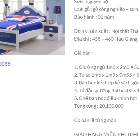
Size : nguyên bộ
Loại gỗ : gỗ công nghiệp – sơ
Bảo hành : 01 năm
Đơn vị sản xuất : Nội thất Thá
Điạ chỉ : 458 – 460 Hậu Giang
Giá bán :
1. Giường ngủ 1m6 x 2m0 = 5
2. Tủ áo 1m6 x 1m9 x 0m55 = 
3. Bàn học kết hợp kệ sách g
4. Tủ đầu giường 450 x 500 x 1
5. Ghế bàn học điều chỉnh hơi
Tổng cộng : 20.100.000
Có bán lẽ từng món.
GIAO HÀNG MIỄN PHÍ TP.H