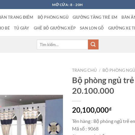
MỞ CỬA: 8 - 20H
BÀN TRANG ĐIỂM
BỘ PHÒNG NGỦ
GIƯỜNG TẦNG TRẺ EM
BÀN Ă
O BÉ
TỦ GIÀY
GHẾ BỐ GIƯỜNG XẾP
SAN LON GỖ
GIƯỜNG XE T
Tìm
kiếm:
TRANG CHỦ
/
BỘ PHÒNG NGỦ
Bộ phòng ngủ trẻ
20.100.000
20,100,000
₫
Tên hàng : Bộ phòng ngủ trẻ e
Mã số : 9068