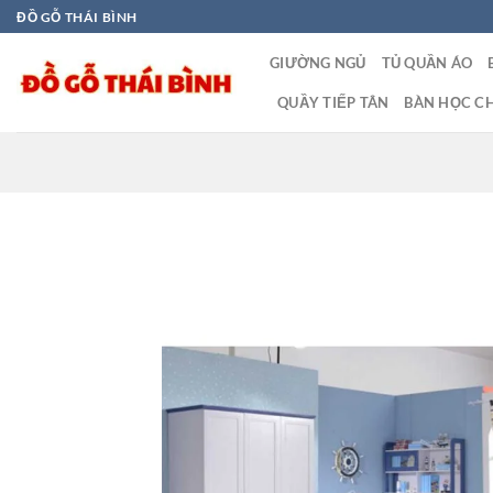
Bỏ
ĐỒ GỖ THÁI BÌNH
qua
GIƯỜNG NGỦ
TỦ QUẦN ÁO
nội
dung
QUẦY TIẾP TÂN
BÀN HỌC CH