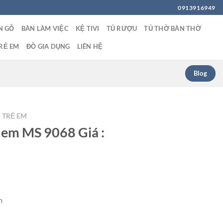
0913916949
N GỖ
BÀN LÀM VIỆC
KỆ TIVI
TỦ RƯỢU
TỦ THỜ BÀN THỜ
RẺ EM
ĐỒ GIA DỤNG
LIÊN HỆ
Blog
 TRẺ EM
 em MS 9068 Giá :
m