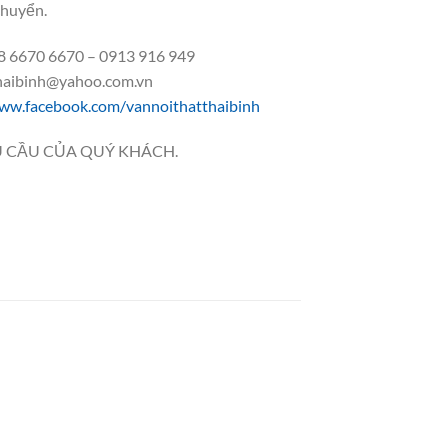
chuyển.
 6670 6670 – 0913 916 949
thaibinh@yahoo.com.vn
ww.facebook.com/vannoithatthaibinh
 CẦU CỦA QUÝ KHÁCH.