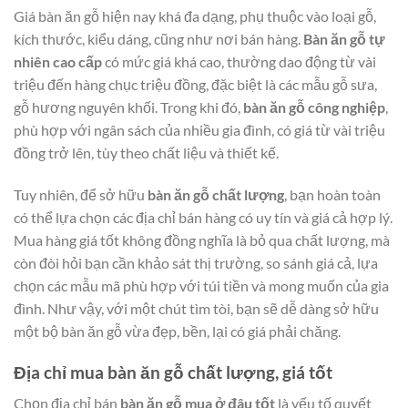
Giá bàn ăn gỗ hiện nay khá đa dạng, phụ thuộc vào loại gỗ,
kích thước, kiểu dáng, cũng như nơi bán hàng.
Bàn ăn gỗ tự
nhiên cao cấp
có mức giá khá cao, thường dao động từ vài
triệu đến hàng chục triệu đồng, đặc biệt là các mẫu gỗ sưa,
gỗ hương nguyên khối. Trong khi đó,
bàn ăn gỗ công nghiệp
,
phù hợp với ngân sách của nhiều gia đình, có giá từ vài triệu
đồng trở lên, tùy theo chất liệu và thiết kế.
Tuy nhiên, để sở hữu
bàn ăn gỗ chất lượng
, bạn hoàn toàn
có thể lựa chọn các địa chỉ bán hàng có uy tín và giá cả hợp lý.
Mua hàng giá tốt không đồng nghĩa là bỏ qua chất lượng, mà
còn đòi hỏi bạn cần khảo sát thị trường, so sánh giá cả, lựa
chọn các mẫu mã phù hợp với túi tiền và mong muốn của gia
đình. Như vậy, với một chút tìm tòi, bạn sẽ dễ dàng sở hữu
một bộ bàn ăn gỗ vừa đẹp, bền, lại có giá phải chăng.
Địa chỉ mua bàn ăn gỗ chất lượng, giá tốt
Chọn địa chỉ bán
bàn ăn gỗ mua ở đâu tốt
là yếu tố quyết