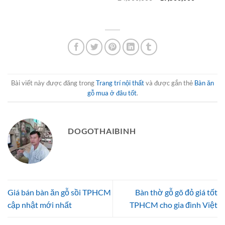
là:
tại
gốc
hiện
3,800,000₫.
là:
là:
tại
2,800,000₫.
24,500,000₫.
là:
19,500,0
Bài viết này được đăng trong
Trang trí nội thất
và được gắn thẻ
Bàn ăn
gỗ mua ở đâu tốt
.
DOGOTHAIBINH
Giá bán bàn ăn gỗ sồi TPHCM
Bàn thờ gỗ gõ đỏ giá tốt
cập nhật mới nhất
TPHCM cho gia đình Việt