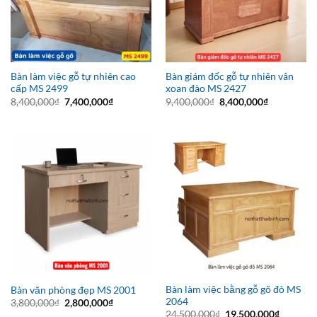
Bàn làm việc gỗ tự nhiên cao
Bàn giám đốc gỗ tự nhiên vân
cấp MS 2499
xoan đào MS 2427
Giá
Giá
Giá
Giá
8,400,000
₫
7,400,000
₫
9,400,000
₫
8,400,000
₫
gốc
hiện
gốc
hiện
là:
tại
là:
tại
8,400,000₫.
là:
9,400,000₫.
là:
7,400,000₫.
8,400,000₫
Bàn làm việc bằng gỗ gõ đỏ MS
Bàn văn phòng đẹp MS 2001
2064
Giá
Giá
3,800,000
₫
2,800,000
₫
gốc
hiện
Giá
Giá
24,500,000
₫
19,500,000
₫