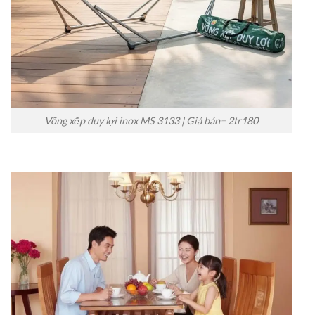
Võng xếp duy lợi inox MS 3133 | Giá bán= 2tr180