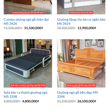
Combo phòng ngủ gỗ hiện đại
Giường tầng cho bé có ngăn kéo
MS 3426
MS 3424
Giá
Giá
Giá
Giá
41,500,000
₫
31,500,000
₫
18,900,000
₫
13,900,000
₫
gốc
hiện
gốc
hiện
là:
tại
là:
tại
41,500,000₫.
là:
18,900,000₫.
là:
31,500,000₫.
13,900,0
Sofa kéo ra thành giường ngủ
Giường ngủ gỗ bền đẹp MS
MS 3398
3396
Giá
Giá
Giá
Giá
6,800,000
₫
4,800,000
₫
31,500,000
₫
26,500,000
₫
gốc
hiện
gốc
hiện
là:
tại
là:
tại