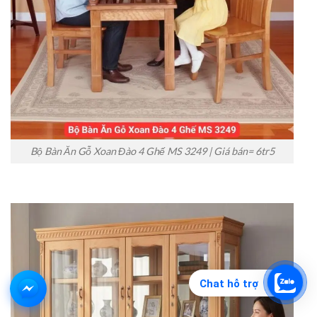
Bộ Bàn Ăn Gỗ Xoan Đào 4 Ghế MS 3249 | Giá bán= 6tr5
Chat hỗ trợ