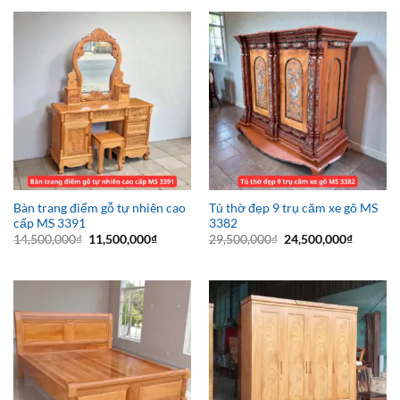
6,800,000₫.
là:
31,500,000₫.
là:
4,800,000₫.
26,500,0
Bàn trang điểm gỗ tự nhiên cao
Tủ thờ đẹp 9 trụ căm xe gõ MS
cấp MS 3391
3382
Giá
Giá
Giá
Giá
14,500,000
₫
11,500,000
₫
29,500,000
₫
24,500,000
₫
gốc
hiện
gốc
hiện
là:
tại
là:
tại
14,500,000₫.
là:
29,500,000₫.
là:
11,500,000₫.
24,500,0