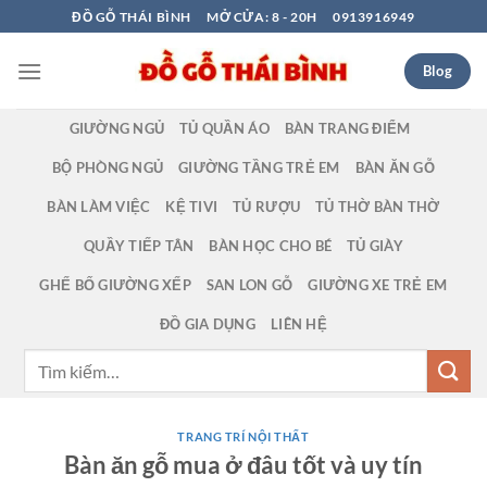
Bỏ
ĐỒ GỖ THÁI BÌNH
MỞ CỬA: 8 - 20H
0913916949
qua
nội
Blog
dung
GIƯỜNG NGỦ
TỦ QUẦN ÁO
BÀN TRANG ĐIỂM
BỘ PHÒNG NGỦ
GIƯỜNG TẦNG TRẺ EM
BÀN ĂN GỖ
BÀN LÀM VIỆC
KỆ TIVI
TỦ RƯỢU
TỦ THỜ BÀN THỜ
QUẦY TIẾP TÂN
BÀN HỌC CHO BÉ
TỦ GIÀY
GHẾ BỐ GIƯỜNG XẾP
SAN LON GỖ
GIƯỜNG XE TRẺ EM
ĐỒ GIA DỤNG
LIÊN HỆ
Tìm
kiếm:
TRANG TRÍ NỘI THẤT
Bàn ăn gỗ mua ở đâu tốt và uy tín