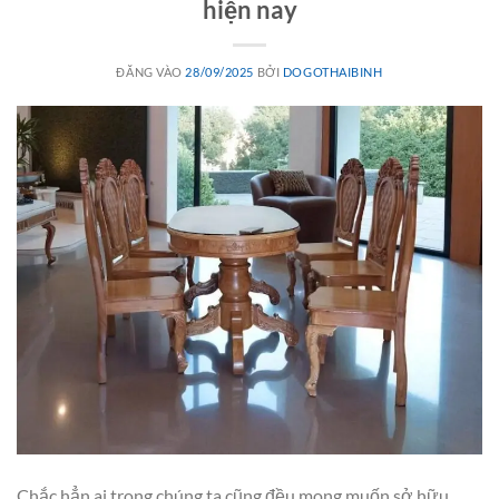
hiện nay
ĐĂNG VÀO
28/09/2025
BỞI
DOGOTHAIBINH
Chắc hẳn ai trong chúng ta cũng đều mong muốn sở hữu