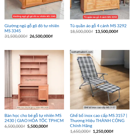
Giường ngủ gỗ gõ đỏ tư nhiên
Tủ quần áo gỗ 4 cánh MS 3292
MS 3345
Giá
Giá
18,500,000
₫
13,500,000
₫
gốc
hiện
Giá
Giá
31,500,000
₫
26,500,000
₫
là:
tại
gốc
hiện
18,500,000₫.
là:
là:
tại
13,500,0
31,500,000₫.
là:
26,500,000₫.
Bàn học cho bé gỗ tự nhiên MS
Ghế bố inox cao cấp MS 3157 |
2430 | GIAO HỎA TỐC TPHCM
Thương Hiệu THÀNH CÔNG
Chính Hãng
Giá
Giá
6,500,000
₫
5,500,000
₫
gốc
hiện
Giá
Giá
1,650,000
₫
1,250,000
₫
là:
tại