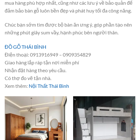
mua hàng phù hợp nhất, cũng như các lưu ý về bảo quản để
đảm bảo bàn gỗ luôn bền đẹp và phát huy tối đa công năng.
Chúc bạn sớm tìm được bộ bàn ăn ưng ý, góp phần tạo nên
những phút giây sum vầy, hạnh phúc bên người thân.
ĐỒ GỖ THÁI BÌNH
Điện thoại: 0913916949 – 0909354829
Giao hàng lắp ráp tận nơi miễn phí
Nhận đặt hàng theo yêu cầu.
Có thợ đo vẽ tận nhà.
Xem thêm:
Nội Thất Thái Bình