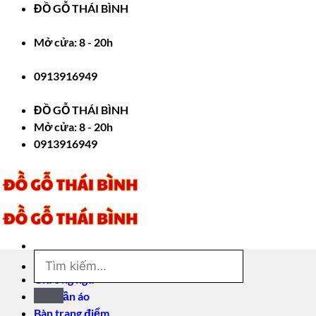
Bỏ
ĐỒ GỖ THÁI BÌNH
qua
nội
Mở cửa: 8 - 20h
dung
0913916949
ĐỒ GỖ THÁI BÌNH
Mở cửa: 8 - 20h
0913916949
Tìm
kiếm:
Giường ngủ
Tủ quần áo
Bàn trang điểm