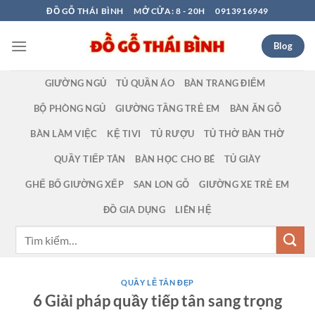
Bỏ
ĐỒ GỖ THÁI BÌNH
MỞ CỬA: 8 - 20H
0913916949
qua
nội
Blog
dung
GIƯỜNG NGỦ
TỦ QUẦN ÁO
BÀN TRANG ĐIỂM
BỘ PHÒNG NGỦ
GIƯỜNG TẦNG TRẺ EM
BÀN ĂN GỖ
BÀN LÀM VIỆC
KỆ TIVI
TỦ RƯỢU
TỦ THỜ BÀN THỜ
QUẦY TIẾP TÂN
BÀN HỌC CHO BÉ
TỦ GIÀY
GHẾ BỐ GIƯỜNG XẾP
SAN LON GỖ
GIƯỜNG XE TRẺ EM
ĐỒ GIA DỤNG
LIÊN HỆ
Tìm
kiếm:
QUẦY LỄ TÂN ĐẸP
6 Giải pháp quầy tiếp tân sang trọng