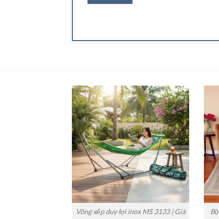
Võng xếp duy lợi inox MS 3133 | Giá
Bộ