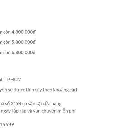
m còn
4.800.000đ
m còn
5.800.000đ
m còn
6.800.000đ
ành TP.HCM
uyển sẽ được tính tùy theo khoảng cách
mã số 3194 có sẵn tại cửa hàng
 ngày, lắp ráp và vận chuyển miễn phí
916 949