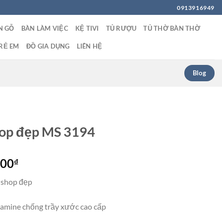
0913916949
N GỖ
BÀN LÀM VIỆC
KỆ TIVI
TỦ RƯỢU
TỦ THỜ BÀN THỜ
RẺ EM
ĐỒ GIA DỤNG
LIÊN HỆ
Blog
hop đẹp MS 3194
Giá
000
₫
hiện
 shop đẹp
tại
00₫.
là:
lamine chống trầy xước cao cấp
4,800,000₫.