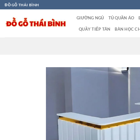
Bỏ
ĐỒ GỖ THÁI BÌNH
qua
GIƯỜNG NGỦ
TỦ QUẦN ÁO
nội
dung
QUẦY TIẾP TÂN
BÀN HỌC CH