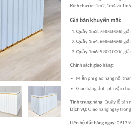
Kích thước
: 1m2, 1m4 và 1m6
Giá bán khuyến mãi
:
Quầy 1m2
:
7.800.000đ
giả
Quầy 1m4
:
8.800.000đ
giả
Quầy 1m6
:
9.800.000đ
giả
Chính sách giao hàng
:
Miễn phí giao hàng nội th
Giao hàng tỉnh, phí vận ch
Tình trạng hàng
: Quầy lễ tân 
Dịch vụ
: Giao hàng ngay trong
Liên hệ đặt hàng ngay
: 0913 