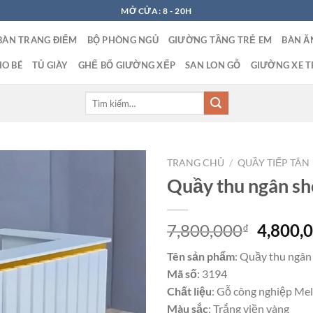
MỞ CỬA: 8 - 20H
BÀN TRANG ĐIỂM
BỘ PHÒNG NGỦ
GIƯỜNG TẦNG TRẺ EM
BÀN Ă
O BÉ
TỦ GIÀY
GHẾ BỐ GIƯỜNG XẾP
SAN LON GỖ
GIƯỜNG XE T
Tìm
kiếm:
TRANG CHỦ
/
QUẦY TIẾP TÂN
Quầy thu ngân s
Giá
7,800,000
4,800,
₫
gốc
Tên sản phẩm
: Quầy thu ngân
là:
Mã số
: 3194
7,800,0
Chất liệu
: Gỗ công nghiệp Me
Màu sắc
: Trắng viền vàng