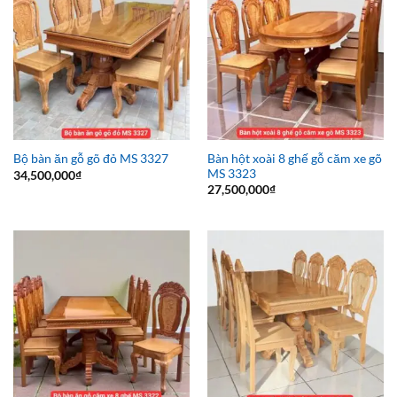
Bàn hột xoài 8 ghế gỗ căm xe gõ
Bộ bàn ăn gỗ gõ đỏ MS 3327
MS 3323
34,500,000
₫
27,500,000
₫