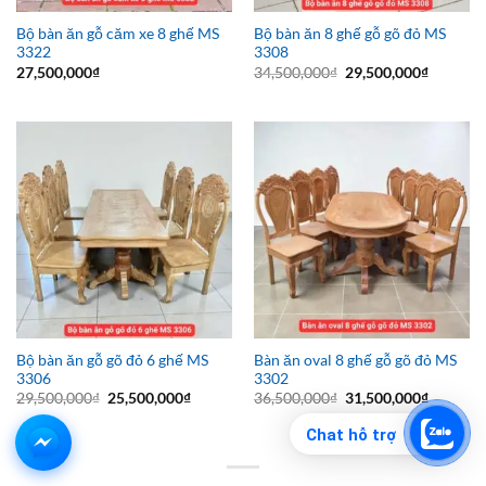
Bộ bàn ăn gỗ căm xe 8 ghế MS
Bộ bàn ăn 8 ghế gỗ gõ đỏ MS
3322
3308
Giá
Giá
27,500,000
₫
34,500,000
₫
29,500,000
₫
gốc
hiện
là:
tại
34,500,000₫.
là:
29,500,0
Bộ bàn ăn gỗ gõ đỏ 6 ghế MS
Bàn ăn oval 8 ghế gỗ gõ đỏ MS
3306
3302
Giá
Giá
Giá
Giá
29,500,000
₫
25,500,000
₫
36,500,000
₫
31,500,000
₫
gốc
hiện
gốc
hiện
là:
tại
là:
tại
Chat hỗ trợ
29,500,000₫.
là:
36,500,000₫.
là:
25,500,000₫.
31,500,0