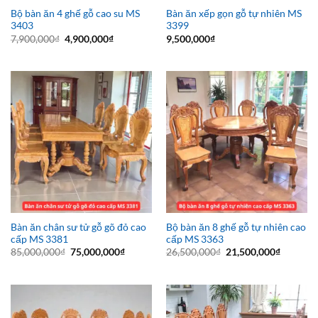
Bộ bàn ăn 4 ghế gỗ cao su MS
Bàn ăn xếp gọn gỗ tự nhiên MS
3403
3399
Giá
Giá
7,900,000
₫
4,900,000
₫
9,500,000
₫
gốc
hiện
là:
tại
7,900,000₫.
là:
4,900,000₫.
Bàn ăn chân sư tử gỗ gõ đỏ cao
Bộ bàn ăn 8 ghế gỗ tự nhiên cao
cấp MS 3381
cấp MS 3363
Giá
Giá
Giá
Giá
85,000,000
₫
75,000,000
₫
26,500,000
₫
21,500,000
₫
gốc
hiện
gốc
hiện
là:
tại
là:
tại
85,000,000₫.
là:
26,500,000₫.
là:
75,000,000₫.
21,500,0