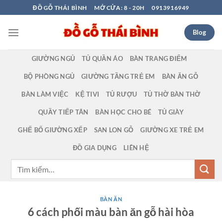
Bỏ
ĐỒ GỖ THÁI BÌNH
MỞ CỬA: 8 - 20H
0913916949
qua
nội
Blog
dung
GIƯỜNG NGỦ
TỦ QUẦN ÁO
BÀN TRANG ĐIỂM
BỘ PHÒNG NGỦ
GIƯỜNG TẦNG TRẺ EM
BÀN ĂN GỖ
BÀN LÀM VIỆC
KỆ TIVI
TỦ RƯỢU
TỦ THỜ BÀN THỜ
QUẦY TIẾP TÂN
BÀN HỌC CHO BÉ
TỦ GIÀY
GHẾ BỐ GIƯỜNG XẾP
SAN LON GỖ
GIƯỜNG XE TRẺ EM
ĐỒ GIA DỤNG
LIÊN HỆ
Tìm
kiếm:
BÀN ĂN
6 cách phối màu bàn ăn gỗ hài hòa