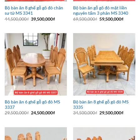
Bộ bàn ăn 8 ghế gỗ gõ đỏ chân
Bộ bàn ăn gỗ gõ đỏ mặt liền
sư tử MS 3341
nguyên tấm 3 phân MS 3340
Giá
Giá
Giá
Giá
44,500,000
₫
39,500,000
₫
69,500,000
₫
59,500,000
₫
gốc
hiện
gốc
hiện
là:
tại
là:
tại
44,500,000₫.
là:
69,500,000₫.
là:
39,500,000₫.
59,500,0
Bộ bàn ăn 6 ghế gỗ gõ đỏ MS
Bộ bàn ăn 8 ghế gỗ gõ đỏ MS
3337
3335
Giá
Giá
Giá
Giá
29,500,000
₫
24,500,000
₫
34,500,000
₫
29,500,000
₫
gốc
hiện
gốc
hiện
là:
tại
là:
tại
29,500,000₫.
là:
34,500,000₫.
là:
24,500,000₫.
29,500,0