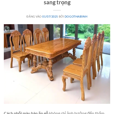
sang trọng
ĐĂNG VÀO
01/07/2025
BỞI
DOGOTHAIBINH
Cách phối màu bàn ăn gỗ
không chỉ ảnh hưởng đến thẩm