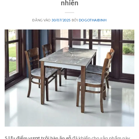
nhiên
ĐĂNG VÀO
30/07/2025
BỞI
DOGOTHAIBINH
5 Ưu điểm vượt trội bàn ăn gỗ
đã khiến cho sản phẩm này