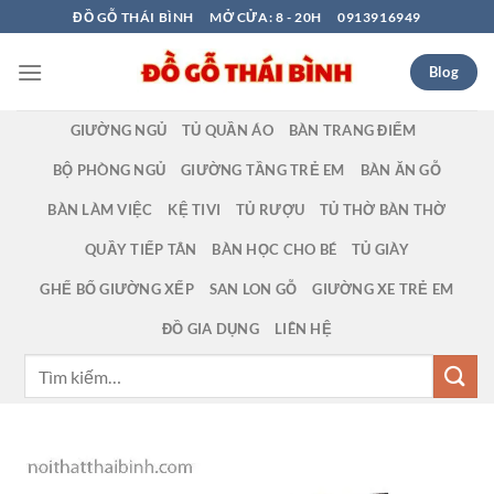
Bỏ
ĐỒ GỖ THÁI BÌNH
MỞ CỬA: 8 - 20H
0913916949
qua
nội
Blog
dung
GIƯỜNG NGỦ
TỦ QUẦN ÁO
BÀN TRANG ĐIỂM
BỘ PHÒNG NGỦ
GIƯỜNG TẦNG TRẺ EM
BÀN ĂN GỖ
BÀN LÀM VIỆC
KỆ TIVI
TỦ RƯỢU
TỦ THỜ BÀN THỜ
QUẦY TIẾP TÂN
BÀN HỌC CHO BÉ
TỦ GIÀY
GHẾ BỐ GIƯỜNG XẾP
SAN LON GỖ
GIƯỜNG XE TRẺ EM
ĐỒ GIA DỤNG
LIÊN HỆ
Tìm
kiếm: