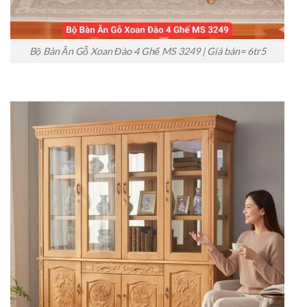
Bộ Bàn Ăn Gỗ Xoan Đào 4 Ghế MS 3249 | Giá bán= 6tr5