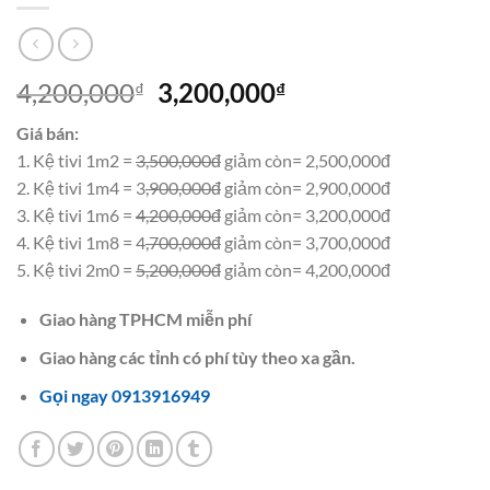
Giá
Giá
4,200,000
3,200,000
₫
₫
gốc
hiện
Giá bán:
là:
tại
1. Kệ tivi 1m2 =
3,500,000đ
giảm còn= 2,500,000đ
4,200,000₫.
là:
2. Kệ tivi 1m4 = 3
,900,000đ
giảm còn= 2,900,000đ
3,200,000₫.
3. Kệ tivi 1m6 =
4,200,000đ
giảm còn= 3,200,000đ
4. Kệ tivi 1m8 = 4
,700,000đ
giảm còn= 3,700,000đ
5. Kệ tivi 2m0 =
5,200,000đ
giảm còn= 4,200,000đ
Giao hàng TPHCM miễn phí
Giao hàng các tỉnh có phí tùy theo xa gần.
Gọi ngay 0913916949