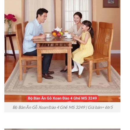
Bộ Bàn Ăn Gỗ Xoan Đào 4 Ghế MS 3249 | Giá bán= 6tr5