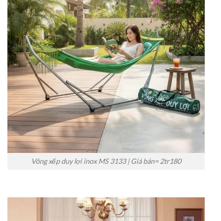
Võng xếp duy lợi inox MS 3133 | Giá bán= 2tr180