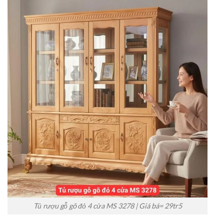
Tủ rượu gỗ gõ đỏ 4 cửa MS 3278 | Giá bá= 29tr5