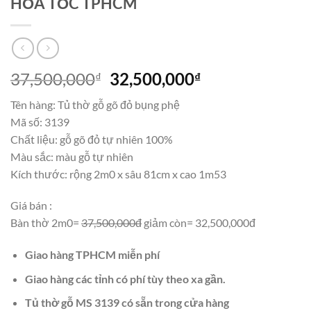
HỎA TỐC TPHCM
Giá
Giá
37,500,000
32,500,000
₫
₫
gốc
hiện
Tên hàng: Tủ thờ gỗ gõ đỏ bụng phệ
là:
tại
Mã số: 3139
37,500,000₫.
là:
Chất liệu: gỗ gõ đỏ tự nhiên 100%
32,500,000₫.
Màu sắc: màu gỗ tự nhiên
Kích thước: rộng 2m0 x sâu 81cm x cao 1m53
Giá bán :
Bàn thờ 2m0=
37,500,000đ
giảm còn= 32,500,000đ
Giao hàng TPHCM miễn phí
Giao hàng các tỉnh có phí tùy theo xa gần.
Tủ thờ gỗ MS 3139 có sẵn trong cửa hàng