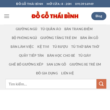
Bỏ
ĐỒ GỖ THÁI BÌNH
MỞ CỬA: 8 - 20H
0913916949
qua
nội
Blog
dung
GIƯỜNG NGỦ
TỦ QUẦN ÁO
BÀN TRANG ĐIỂM
BỘ PHÒNG NGỦ
GIƯỜNG TẦNG TRẺ EM
BÀN ĂN GỖ
BÀN LÀM VIỆC
KỆ TIVI
TỦ RƯỢU
TỦ THỜ BÀN THỜ
QUẦY TIẾP TÂN
BÀN HỌC CHO BÉ
TỦ GIÀY
GHẾ BỐ GIƯỜNG XẾP
SAN LON GỖ
GIƯỜNG XE TRẺ EM
ĐỒ GIA DỤNG
LIÊN HỆ
Tìm
kiếm: