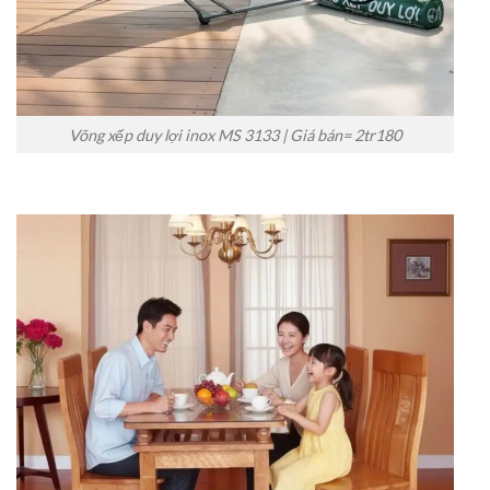
Võng xếp duy lợi inox MS 3133 | Giá bán= 2tr180