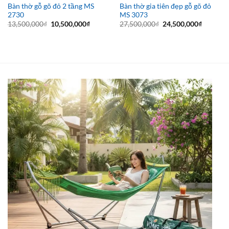
Bàn thờ gỗ gõ đỏ 2 tầng MS
Bàn thờ gia tiên đẹp gỗ gõ đỏ
2730
MS 3073
Giá
Giá
Giá
Giá
13,500,000
₫
10,500,000
₫
27,500,000
₫
24,500,000
₫
gốc
hiện
gốc
hiện
là:
tại
là:
tại
13,500,000₫.
là:
27,500,000₫.
là:
10,500,000₫.
24,500,0