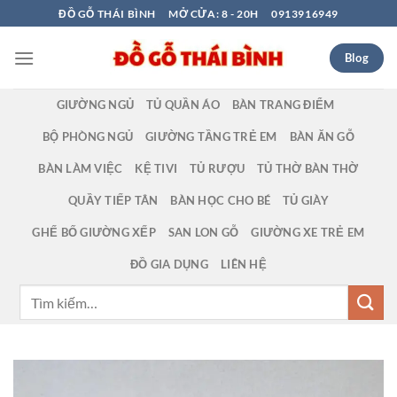
Bỏ
ĐỒ GỖ THÁI BÌNH
MỞ CỬA: 8 - 20H
0913916949
qua
nội
Blog
dung
GIƯỜNG NGỦ
TỦ QUẦN ÁO
BÀN TRANG ĐIỂM
BỘ PHÒNG NGỦ
GIƯỜNG TẦNG TRẺ EM
BÀN ĂN GỖ
BÀN LÀM VIỆC
KỆ TIVI
TỦ RƯỢU
TỦ THỜ BÀN THỜ
QUẦY TIẾP TÂN
BÀN HỌC CHO BÉ
TỦ GIÀY
GHẾ BỐ GIƯỜNG XẾP
SAN LON GỖ
GIƯỜNG XE TRẺ EM
ĐỒ GIA DỤNG
LIÊN HỆ
Tìm
kiếm: