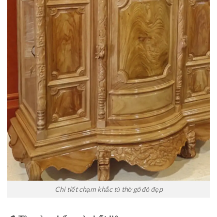
Chi tiết chạm khắc tủ thờ gõ đỏ đẹp