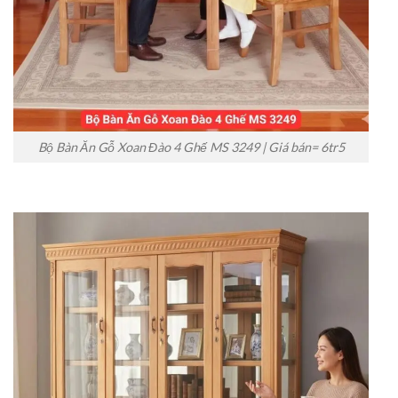
Bộ Bàn Ăn Gỗ Xoan Đào 4 Ghế MS 3249 | Giá bán= 6tr5