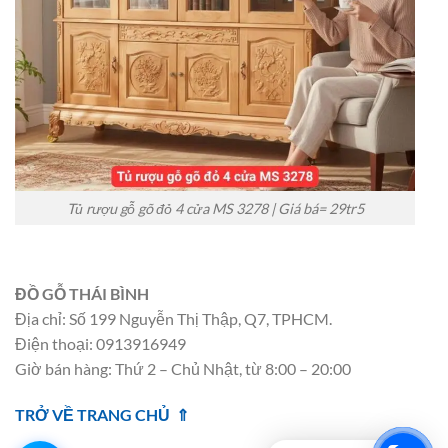
Tủ rượu gỗ gõ đỏ 4 cửa MS 3278 | Giá bá= 29tr5
ĐỒ GỖ THÁI BÌNH
Địa chỉ: Số 199 Nguyễn Thị Thập, Q7, TPHCM.
Điện thoại: 0913916949
Giờ bán hàng: Thứ 2 – Chủ Nhật, từ 8:00 – 20:00
TRỞ VỀ TRANG CHỦ ⇑