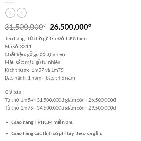
Giá
Giá
31,500,000
26,500,000
₫
₫
gốc
hiện
Tên hàng: Tủ thờ gỗ Gõ Đỏ Tự Nhiên
là:
tại
Mã số: 3311
31,500,000₫.
là:
Chất liệu: gỗ gõ đỏ tự nhiên
26,500,000₫.
Màu sắc: màu gỗ tự nhiên
Kích thước: 1m57 và 1m75
Bảo hành: 1 năm – bảo trì 5 năm
Giá bán :
Tủ thờ 1m54=
31,500,000đ
giảm còn= 26,500,000đ
Tủ thờ 1m75=
34,500,000đ
giảm còn= 29,500,000đ
Giao hàng TPHCM miễn phí.
Giao hàng các tỉnh có phí tùy theo xa gần.