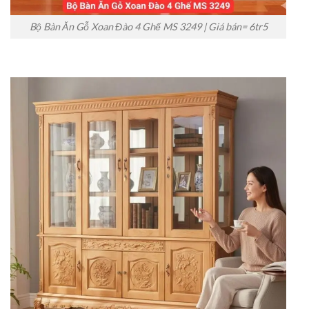
Bộ Bàn Ăn Gỗ Xoan Đào 4 Ghế MS 3249 | Giá bán= 6tr5