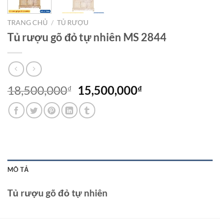
TRANG CHỦ
/
TỦ RƯỢU
Tủ rượu gõ đỏ tự nhiên MS 2844
Giá
Giá
18,500,000
15,500,000
₫
₫
gốc
hiện
là:
tại
18,500,000₫.
là:
15,500,000₫.
MÔ TẢ
Tủ rượu gõ đỏ tự nhiên