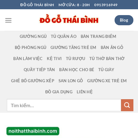
Bỏ
ĐỒ GỖ THÁI BÌNH
MỞ CỬA: 8 - 20H
0913916949
qua
nội
Blog
dung
GIƯỜNG NGỦ
TỦ QUẦN ÁO
BÀN TRANG ĐIỂM
BỘ PHÒNG NGỦ
GIƯỜNG TẦNG TRẺ EM
BÀN ĂN GỖ
BÀN LÀM VIỆC
KỆ TIVI
TỦ RƯỢU
TỦ THỜ BÀN THỜ
QUẦY TIẾP TÂN
BÀN HỌC CHO BÉ
TỦ GIÀY
GHẾ BỐ GIƯỜNG XẾP
SAN LON GỖ
GIƯỜNG XE TRẺ EM
ĐỒ GIA DỤNG
LIÊN HỆ
Tìm
kiếm: