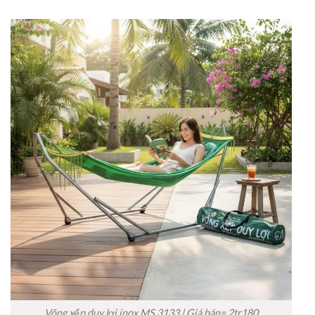
Võng xếp duy lợi inox MS 3133 | Giá bán= 2tr180