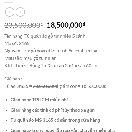
Giá
Giá
23,500,000
18,500,000
₫
₫
gốc
hiện
Tên hàng: Tủ quần áo gỗ tự nhiên 5 cánh
là:
tại
Mã số: 3165
23,500,000₫.
là:
Nguyên liệu: gỗ xoan đào tự nhiên chất lượng.
18,500,000₫.
Màu sắc: màu gỗ tự nhiên
Kích thước: Rộng 2m35 x cao 2m1 x sâu 60cm
Giá bán :
Tủ áo 2m35 =
23,500,000đ
giảm còn= 18,500.000đ
Giao hàng TPHCM miễn phí
Giao hàng các tỉnh có phí tùy theo xa gần.
Tủ quần áo MS 3165 có sẵn trong cửa hàng
Giao ngay trong ngày lắp ráp vận chuyển miễn phí.