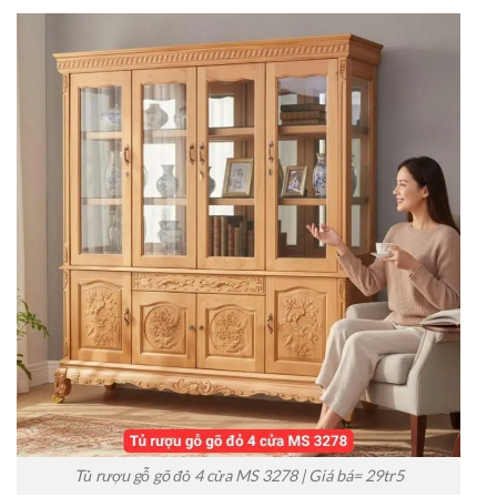
Tủ rượu gỗ gõ đỏ 4 cửa MS 3278 | Giá bá= 29tr5