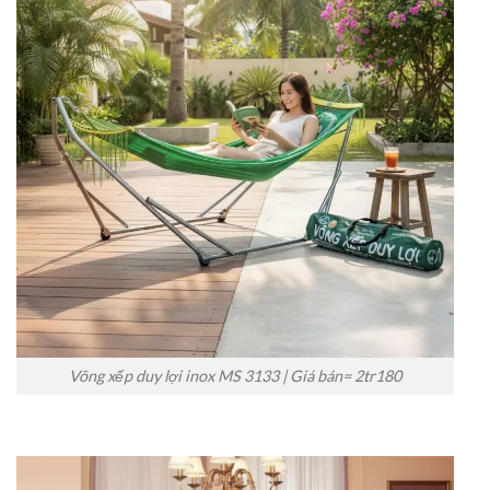
Võng xếp duy lợi inox MS 3133 | Giá bán= 2tr180