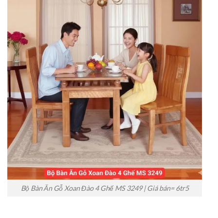
Bộ Bàn Ăn Gỗ Xoan Đào 4 Ghế MS 3249 | Giá bán= 6tr5