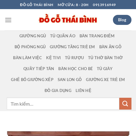
Bỏ
ĐỒ GỖ THÁI BÌNH
MỞ CỬA: 8 - 20H
0913916949
qua
nội
Blog
dung
GIƯỜNG NGỦ
TỦ QUẦN ÁO
BÀN TRANG ĐIỂM
BỘ PHÒNG NGỦ
GIƯỜNG TẦNG TRẺ EM
BÀN ĂN GỖ
BÀN LÀM VIỆC
KỆ TIVI
TỦ RƯỢU
TỦ THỜ BÀN THỜ
QUẦY TIẾP TÂN
BÀN HỌC CHO BÉ
TỦ GIÀY
GHẾ BỐ GIƯỜNG XẾP
SAN LON GỖ
GIƯỜNG XE TRẺ EM
ĐỒ GIA DỤNG
LIÊN HỆ
Tìm
kiếm: