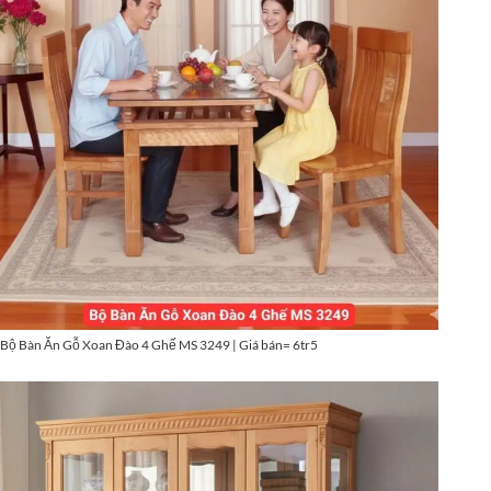
Bộ Bàn Ăn Gỗ Xoan Đào 4 Ghế MS 3249 | Giá bán= 6tr5