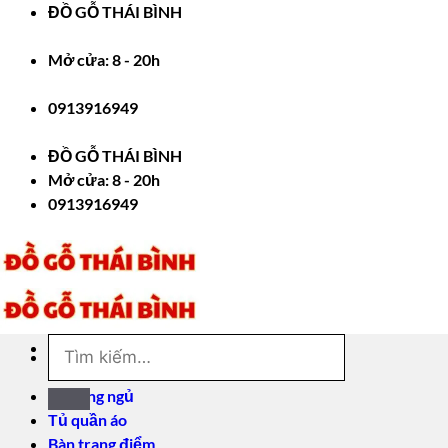
Bỏ
ĐỒ GỖ THÁI BÌNH
qua
nội
Mở cửa: 8 - 20h
dung
0913916949
ĐỒ GỖ THÁI BÌNH
Mở cửa: 8 - 20h
0913916949
Tìm
kiếm:
Giường ngủ
Tủ quần áo
Bàn trang điểm