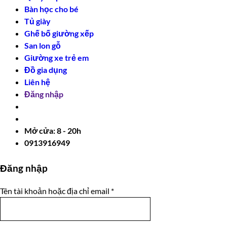
Bàn học cho bé
Tủ giày
Ghế bố giường xếp
San lon gỗ
Giường xe trẻ em
Đồ gia dụng
Liên hệ
Đăng nhập
Mở cửa: 8 - 20h
0913916949
Đăng nhập
Bắt
Tên tài khoản hoặc địa chỉ email
*
buộc