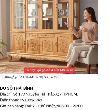
Tủ rượu gỗ gõ đỏ 4 cửa MS 3278 | Giá bá= 29tr5
ĐỒ GỖ THÁI BÌNH
Địa chỉ: Số 199 Nguyễn Thị Thập, Q7, TPHCM.
Điện thoại: 0913916949
Giờ bán hàng: Thứ 2 – Chủ Nhật, từ 8:00 – 20:00