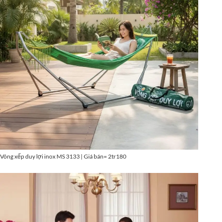
Võng xếp duy lợi inox MS 3133 | Giá bán= 2tr180