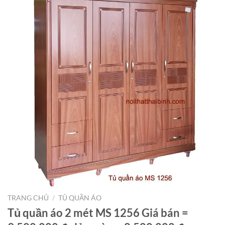
TRANG CHỦ
/
TỦ QUẦN ÁO
Tủ quần áo 2 mét MS 1256 Giá bán =