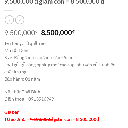
9.500.000 đ giảm còn = 8.500.000 đ
Giá
Giá
9,500,000
8,500,000
₫
₫
gốc
hiện
Tên hàng: Tủ quần áo
là:
tại
Mã số: 1256
9,500,000₫.
là:
Size: Rộng 2m x cao 2m x sâu 55cm
8,500,000₫.
Loại gỗ: gỗ công nghiệp mdf cao cấp, phủ vân gỗ tự nhiên
chất lượng.
Bảo hành: 01 năm
Nội thất Thái Bình
Điện thoại : 0913916949
Giá bán :
Tủ áo 2m0 =
9,500,000đ
giảm còn = 8,500,000đ