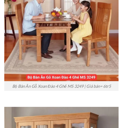
Bộ Bàn Ăn Gỗ Xoan Đào 4 Ghế MS 3249 | Giá bán= 6tr5