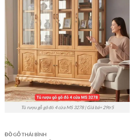
Tủ rượu gỗ gõ đỏ 4 cửa MS 3278 | Giá bá= 29tr5
ĐỒ GỖ THÁI BÌNH