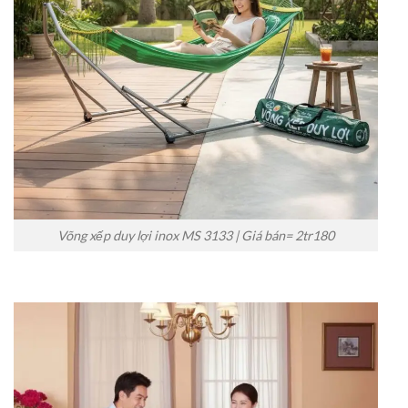
Võng xếp duy lợi inox MS 3133 | Giá bán= 2tr180