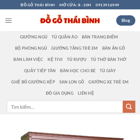
Bỏ
ĐỒ GỖ THÁI BÌNH
MỞ CỬA: 8 - 20H
0913916949
qua
nội
Blog
dung
GIƯỜNG NGỦ
TỦ QUẦN ÁO
BÀN TRANG ĐIỂM
BỘ PHÒNG NGỦ
GIƯỜNG TẦNG TRẺ EM
BÀN ĂN GỖ
BÀN LÀM VIỆC
KỆ TIVI
TỦ RƯỢU
TỦ THỜ BÀN THỜ
QUẦY TIẾP TÂN
BÀN HỌC CHO BÉ
TỦ GIÀY
GHẾ BỐ GIƯỜNG XẾP
SAN LON GỖ
GIƯỜNG XE TRẺ EM
ĐỒ GIA DỤNG
LIÊN HỆ
Tìm
kiếm: