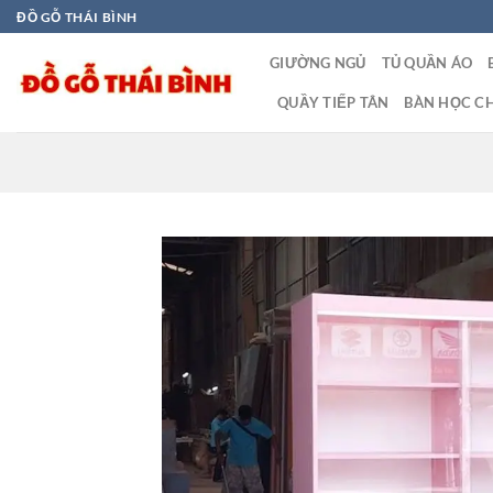
Bỏ
ĐỒ GỖ THÁI BÌNH
qua
GIƯỜNG NGỦ
TỦ QUẦN ÁO
nội
dung
QUẦY TIẾP TÂN
BÀN HỌC CH