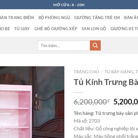
MỞ CỬA: 8 - 20H
BÀN TRANG ĐIỂM
BỘ PHÒNG NGỦ
GIƯỜNG TẦNG TRẺ EM
BÀN Ă
O BÉ
TỦ GIÀY
GHẾ BỐ GIƯỜNG XẾP
SAN LON GỖ
GIƯỜNG XE T
Tìm
kiếm:
TRANG CHỦ
/
TỦ BÀY HÀNG, 
Tủ Kính Trưng B
Giá
6,200,000
5,200,
₫
gốc
Tên hàng: Tủ trưng bày sản 
là:
Mã số: 2703
6,200,0
Chất liệu: Gỗ công nghiệp lõi 
Màu sắc: Màu hồng phối trắng