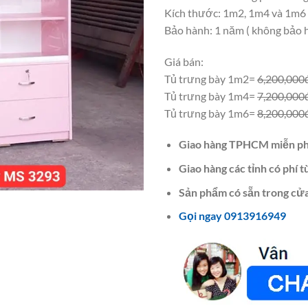
Kích thước: 1m2, 1m4 và 1m6
Bảo hành: 1 năm ( không bảo 
Giá bán:
Tủ trưng bày 1m2=
6,200,000
Tủ trưng bày 1m4=
7,200,000
Tủ trưng bày 1m6=
8,200,000
Giao hàng TPHCM miễn ph
Giao hàng các tỉnh có phí t
Sản phẩm có sẵn trong cửa
Gọi ngay 0913916949