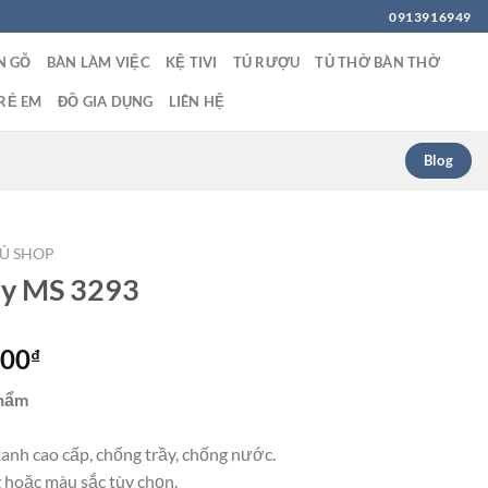
0913916949
N GỖ
BÀN LÀM VIỆC
KỆ TIVI
TỦ RƯỢU
TỦ THỜ BÀN THỜ
RẺ EM
ĐỒ GIA DỤNG
LIÊN HỆ
Blog
TỦ SHOP
ày MS 3293
Giá
000
₫
hiện
phẩm
tại
00₫.
là:
xanh cao cấp, chống trầy, chống nước.
5,200,000₫.
 hoặc màu sắc tùy chọn.