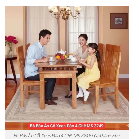
Bộ Bàn Ăn Gỗ Xoan Đào 4 Ghế MS 3249 | Giá bán= 6tr5