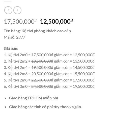
Giá
Giá
17,500,000
12,500,000
₫
₫
gốc
hiện
Tên hàng: Kệ tivi phòng khách cao cấp
là:
tại
Mã số: 2977
17,500,000₫.
là:
12,500,000₫.
Giá bán:
1. Kệ tivi 2m0 =
17,500,000đ
giảm còn= 12,500,000đ
2. Kệ tivi 2m2 =
18,500,000đ
giảm còn= 13,500,000đ
3. Kệ tivi 2m4 =
19,500,000đ
giảm còn= 14,500,000đ
4. Kệ tivi 2m6 =
20,500,000đ
giảm còn= 15,500,000đ
5. Kệ tivi 2m8 =
22,500,000đ
giảm còn= 17,500,000đ
6. Kệ tivi 3m0 =
24,500,000đ
giảm còn= 19,500,000đ
Giao hàng TPHCM miễn phí
Giao hàng các tỉnh có phí tùy theo xa gần.