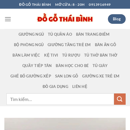
Bỏ
ĐỒ GỖ THÁI BÌNH
MỞ CỬA: 8 - 20H
0913916949
qua
nội
Blog
dung
GIƯỜNG NGỦ
TỦ QUẦN ÁO
BÀN TRANG ĐIỂM
BỘ PHÒNG NGỦ
GIƯỜNG TẦNG TRẺ EM
BÀN ĂN GỖ
BÀN LÀM VIỆC
KỆ TIVI
TỦ RƯỢU
TỦ THỜ BÀN THỜ
QUẦY TIẾP TÂN
BÀN HỌC CHO BÉ
TỦ GIÀY
GHẾ BỐ GIƯỜNG XẾP
SAN LON GỖ
GIƯỜNG XE TRẺ EM
ĐỒ GIA DỤNG
LIÊN HỆ
Tìm
kiếm: