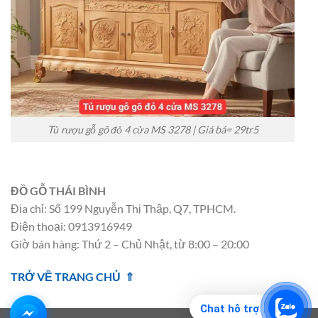
Tủ rượu gỗ gõ đỏ 4 cửa MS 3278 | Giá bá= 29tr5
ĐỒ GỖ THÁI BÌNH
Địa chỉ: Số 199 Nguyễn Thị Thập, Q7, TPHCM.
Điện thoại: 0913916949
Giờ bán hàng: Thứ 2 – Chủ Nhật, từ 8:00 – 20:00
TRỞ VỀ TRANG CHỦ ⇑
Chat hỗ trợ