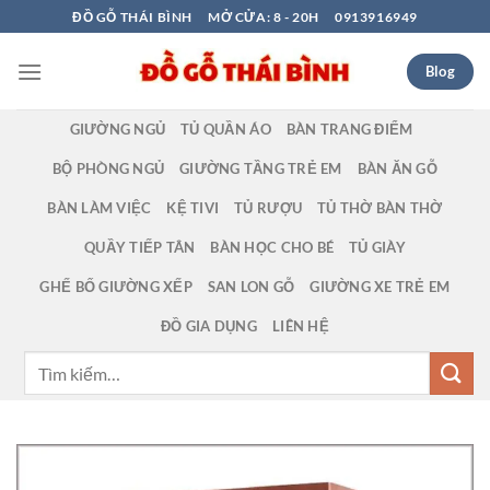
Bỏ
ĐỒ GỖ THÁI BÌNH
MỞ CỬA: 8 - 20H
0913916949
qua
nội
Blog
dung
GIƯỜNG NGỦ
TỦ QUẦN ÁO
BÀN TRANG ĐIỂM
BỘ PHÒNG NGỦ
GIƯỜNG TẦNG TRẺ EM
BÀN ĂN GỖ
BÀN LÀM VIỆC
KỆ TIVI
TỦ RƯỢU
TỦ THỜ BÀN THỜ
QUẦY TIẾP TÂN
BÀN HỌC CHO BÉ
TỦ GIÀY
GHẾ BỐ GIƯỜNG XẾP
SAN LON GỖ
GIƯỜNG XE TRẺ EM
ĐỒ GIA DỤNG
LIÊN HỆ
Tìm
kiếm: