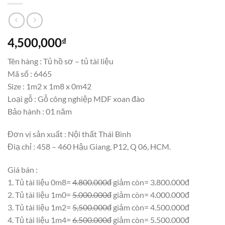
4,500,000
₫
Tên hàng : Tủ hồ sơ – tủ tài liệu
Mã số : 6465
Size : 1m2 x 1m8 x 0m42
Loại gỗ : Gỗ công nghiệp MDF xoan đào
Bảo hành : 01 năm
Đơn vị sản xuất : Nội thất Thái Bình
Điạ chỉ : 458 – 460 Hậu Giang, P12, Q 06, HCM.
Giá bán :
1. Tủ tài liệu 0m8=
4.800.000đ
giảm còn= 3.800.000đ
2. Tủ tài liệu 1m0=
5.000.000đ
giảm còn= 4.000.000đ
3. Tủ tài liệu 1m2=
5,500.000đ
giảm còn= 4.500.000đ
4. Tủ tài liệu 1m4=
6.500.000đ
giảm còn= 5.500.000đ