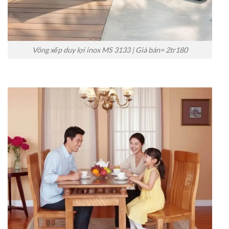
Võng xếp duy lợi inox MS 3133 | Giá bán= 2tr180