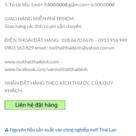
5. Tủ tài liệu 1m6=
7.500.000đ
giảm còn= 6.500.000đ
GIAO HÀNG MIỄN PHÍ TP.HCM.
Giao hàng các tỉnh có phí vận chuyển.
ĐIỆN THOẠI ĐẶT HÀNG : 028 6670 6670 – 0913 916 949
0903 163 829 email : noithatthaibinh@yahoo.com.vn
www.noithatthaibinh.com –
www.facebook.com/vannoithatthaibinh
NHẬN ĐẶT HÀNG THEO KÍCH THƯỚC CỦA QUÝ
KHÁCH.
⛳ Nguyên liệu sản xuất ván công nghiệp mdf Thái Lan