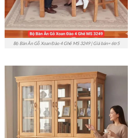
Bộ Bàn Ăn Gỗ Xoan Đào 4 Ghế MS 3249 | Giá bán= 6tr5