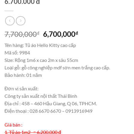
6.700.000 đ
Giá
Giá
7,700,000
6,700,000
₫
₫
gốc
hiện
Tên hàng: Tủ áo Hello Kitty cao cấp
là:
tại
Mã số: 9984
7,700,000₫.
là:
Size: Rộng 1m6 x cao 2m x sâu 55cm
6,700,000₫.
Loại gỗ: gỗ công nghiệp mdf sơn men trắng cao cấp.
Bảo hành: 01 năm
Đơn vị sản xuất:
Công ty sản xuất nội thất Thái Bình
Địa chỉ : 458 – 460 Hậu Giang, Q 06, TPHCM.
Điện thoại : 028 6670 6670 – 0913916949
Giá bán :
1. Tủ áo 1m2 = 6.200.000 đ