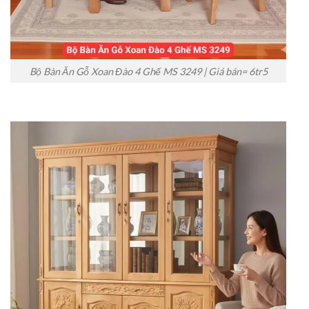
Bộ Bàn Ăn Gỗ Xoan Đào 4 Ghế MS 3249 | Giá bán= 6tr5