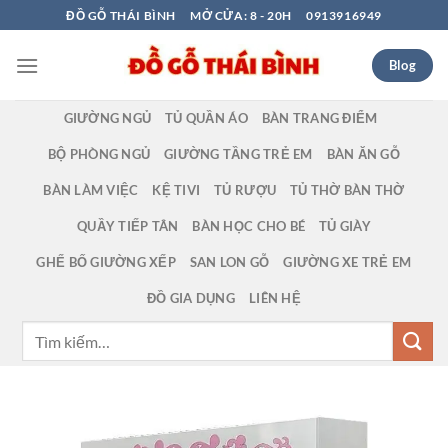
Bỏ
ĐỒ GỖ THÁI BÌNH
MỞ CỬA: 8 - 20H
0913916949
qua
nội
Blog
dung
GIƯỜNG NGỦ
TỦ QUẦN ÁO
BÀN TRANG ĐIỂM
BỘ PHÒNG NGỦ
GIƯỜNG TẦNG TRẺ EM
BÀN ĂN GỖ
BÀN LÀM VIỆC
KỆ TIVI
TỦ RƯỢU
TỦ THỜ BÀN THỜ
QUẦY TIẾP TÂN
BÀN HỌC CHO BÉ
TỦ GIÀY
GHẾ BỐ GIƯỜNG XẾP
SAN LON GỖ
GIƯỜNG XE TRẺ EM
ĐỒ GIA DỤNG
LIÊN HỆ
Tìm
kiếm: